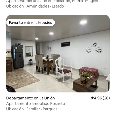
Apartaestudio ubicado en Roldanillo, Pueblo Mágico
Ubicación
·
Amenidades
·
Estado
Favorito entre huéspedes
Favorito entre huéspedes
Departamento en La Unión
Calificación p
4.96 (28)
Apartamento amoblado Rosarito
Ubicación
·
Familiar
·
Parques