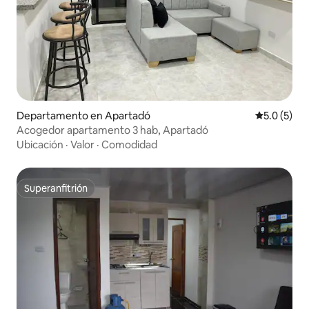
Departamento en Apartadó
Calificació
5.0 (5)
Acogedor apartamento 3 hab, Apartadó
Ubicación
·
Valor
·
Comodidad
Superanfitrión
Superanfitrión