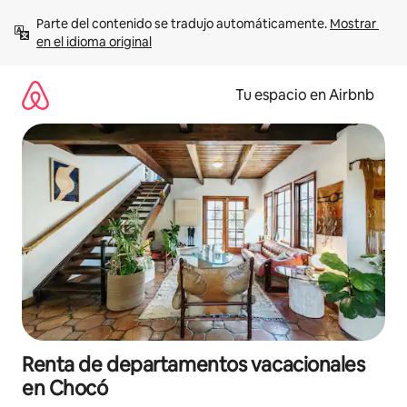
Ir
Parte del contenido se tradujo automáticamente. 
Mostrar 
al
en el idioma original
contenido
Tu espacio en Airbnb
Renta de departamentos vacacionales
en Chocó