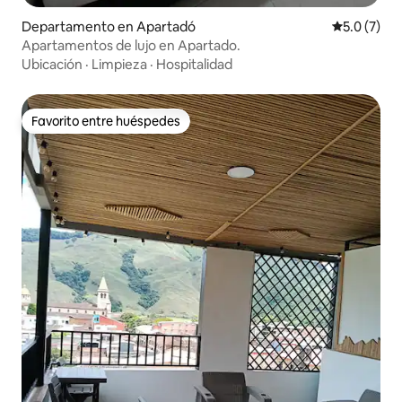
Departamento en Apartadó
Calificació
5.0 (7)
Apartamentos de lujo en Apartado.
Ubicación
·
Limpieza
·
Hospitalidad
Favorito entre huéspedes
Favorito entre huéspedes