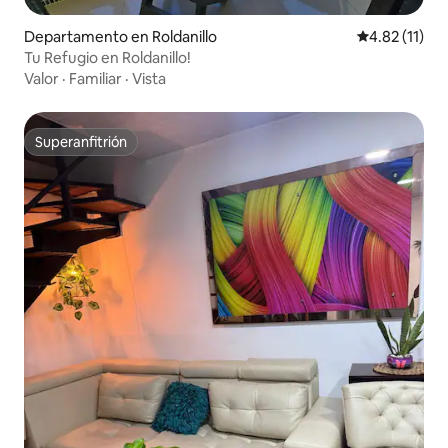
Departamento en Roldanillo
Calificación 
4.82 (11)
Tu Refugio en Roldanillo!
Valor
·
Familiar
·
Vista
Superanfitrión
Superanfitrión