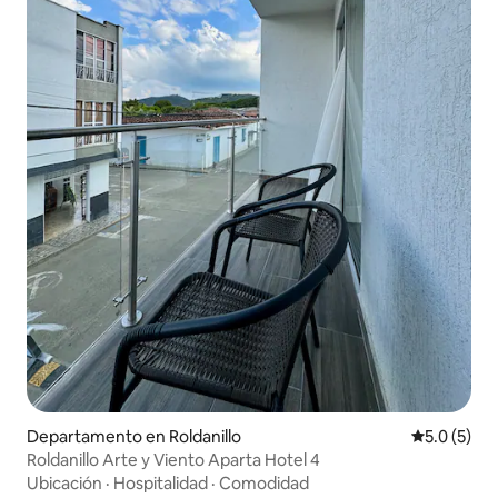
Departamento en Roldanillo
Calificació
5.0 (5)
Roldanillo Arte y Viento Aparta Hotel 4
Ubicación
·
Hospitalidad
·
Comodidad