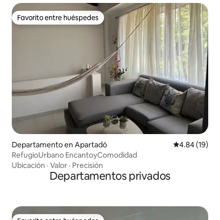
Favorito entre huéspedes
Favorito entre huéspedes
Departamento en Apartadó
Calificación 
4.84 (19)
RefugioUrbano EncantoyComodidad
Ubicación
·
Valor
·
Precisión
Departamentos privados