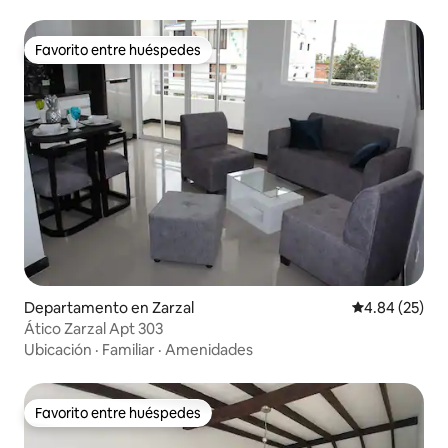
Favorito entre huéspedes
Favorito entre huéspedes
Departamento en Zarzal
Calificación p
4.84 (25)
Ático Zarzal Apt 303
Ubicación
·
Familiar
·
Amenidades
Favorito entre huéspedes
Favorito entre huéspedes