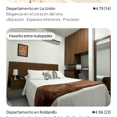
Departamento en La Unión
Calificación 
4.79 (14)
Elegancia en el corazón del vino
Ubicación
·
Espacios interiores
·
Precisión
Favorito entre huéspedes
Favorito entre huéspedes
Departamento en Roldanillo
Calificación p
4.96 (23)