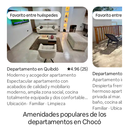
Favorito entre huéspedes
Favorito entre h
Favorito entre huéspedes
Favorito entre h
Departamento en Quibdó
Calificación promedio: 4.96 de 
4.96 (25)
Departamento en 
Moderno y acogedor apartamento
Apartamento incre
Espectacular apartamento con
Caribe
Despierta frente a
acabados de calidad y mobiliario
hermoso apartame
moderno, amplia zona social, cocina
privada al mar. Do
totalmente equipada y dos confortables
baño, cocina abier
habitaciones con baño, WiFi de alta
Ubicación
·
Familiar
·
Limpieza
perfecta para yoga
Familiar
·
Ubicació
velocidad y smart tv de 55" y aire
Amenidades populares de los
estrellas. Aquí puedes cocinar viendo las
acondicionado en todas las áreas te
olas y al mismo ti
brindarán tranquilidad y confort durante
departamentos en Chocó
esencia cultural d
tu estancia en Quibdó. Ubicado en el