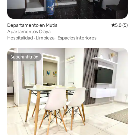
Departamento en Mutis
Calificació
5.0 (5)
Apartamentos Olaya
Hospitalidad
·
Limpieza
·
Espacios interiores
Superanfitrión
Superanfitrión