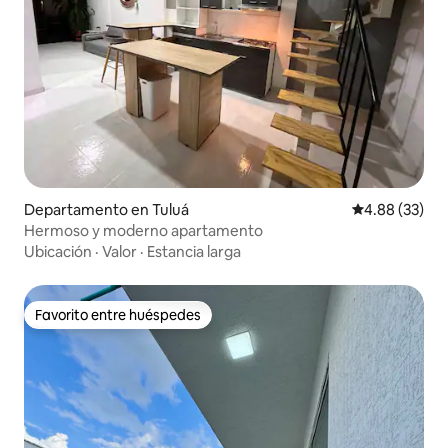
Departamento en Tuluá
Calificación p
4.88 (33)
Hermoso y moderno apartamento
Ubicación
·
Valor
·
Estancia larga
Favorito entre huéspedes
Favorito entre huéspedes