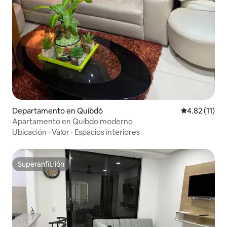
Departamento en Quibdó
Calificación 
4.82 (11)
Apartamento en Quibdo moderno
Ubicación
·
Valor
·
Espacios interiores
Superanfitrión
Superanfitrión