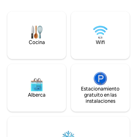
del comercio pero s
corazón de la ciudad, zona segura y a
las discotecas. Id
cinco minutos de supermercados,
vivir la naturaleza
restaurantes y gimnasios, nuestro
mejores puestas d
alojamiento te ofrece un equilibrio
descuento en Cua
perfecto entre comodidad y estilo.
Actividades de Ave
Cocina
Wifi
Estacionamiento
Alberca
gratuito en las
instalaciones