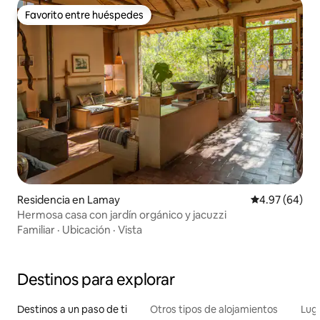
Favorito entre huéspedes
Favorito entre huéspedes
Residencia en Lamay
Calificación p
4.97 (64)
Hermosa casa con jardín orgánico y jacuzzi
Familiar
·
Ubicación
·
Vista
Destinos para explorar
Destinos a un paso de ti
Otros tipos de alojamientos
Lug