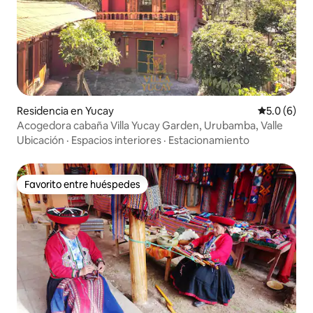
Residencia en Yucay
Calificació
5.0 (6)
Acogedora cabaña Villa Yucay Garden, Urubamba, Valle
Ubicación
·
Espacios interiores
·
Estacionamiento
Favorito entre huéspedes
Favorito entre huéspedes