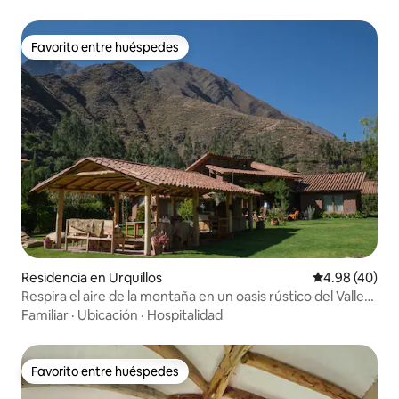
Favorito entre huéspedes
Favorito entre huéspedes
Residencia en Urquillos
Calificación p
4.98 (40)
Respira el aire de la montaña en un oasis rústico del Valle
Sagrado
Familiar
·
Ubicación
·
Hospitalidad
Favorito entre huéspedes
Favorito entre huéspedes