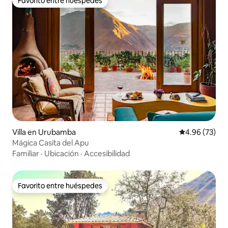
Favorito entre huéspedes
Favorito entre huéspedes
Villa en Urubamba
Calificación p
4.96 (73)
Mágica Casita del Apu
Familiar
·
Ubicación
·
Accesibilidad
Favorito entre huéspedes
Favorito entre huéspedes