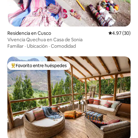
Residencia en Cusco
Calificación p
4.97 (30)
Vivencia Quechua en Casa de Sonia
Familiar
·
Ubicación
·
Comodidad
Favorito entre huéspedes
De los mejores en Favorito entre huéspedes