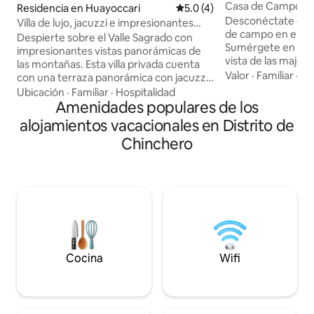
Casa de Campo - Va
Residencia en Huayoccari
Calificación promedio: 5.0 de
5.0 (4)
Panorámicas
Desconéctate en 
Villa de lujo, jacuzzi e impresionantes
de campo en el Val
vistas al Valle Sagrado
Despierte sobre el Valle Sagrado con
Sumérgete en la n
impresionantes vistas panorámicas de
vista de las maje
las montañas. Esta villa privada cuenta
Sawasiray y Pitusiray. Ubicada 
Valor
·
Familiar
·
Ho
con una terraza panorámica con jacuzzi
corazón del Valle,
de leña con vistas al valle, perfecta para
Ubicación
·
Familiar
·
Hospitalidad
para quienes busc
contemplar el amanecer o las estrellas.
Amenidades populares de los
tranquilidad y paz. Casa totalment
Disfruta de zonas de estar, chimenea y
alojamientos vacacionales en Distrito de
privada. ATENCION 
ahumador/parrilla para vivir momentos
Chinchero
pareja tendrás acc
inolvidables. En el interior, un diseño
pero solo con Habitación 
acogedor, habitaciones espaciosas y
huéspedes: las 3 habitac
grandes ventanales te conectan con la
personas en cuart
naturaleza. Ideal para parejas, familias o
en la reserva.
grupos pequeños que buscan privacidad
y una estancia única
Cocina
Wifi