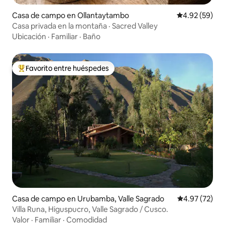
Casa de campo en Ollantaytambo
Calificación p
4.92 (59)
Casa privada en la montaña · Sacred Valley
Ubicación
·
Familiar
·
Baño
Favorito entre huéspedes
De los mejores en Favorito entre huéspedes
Casa de campo en Urubamba, Valle Sagrado
Calificación 
4.97 (72)
Villa Runa, Higuspucro, Valle Sagrado / Cusco.
Valor
·
Familiar
·
Comodidad