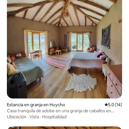
Estancia en granja en Huycho
Calificación
5.0 (14)
Casa tranquila de adobe en una granja de caballos en
Huaran/Arin
Ubicación
·
Vista
·
Hospitalidad