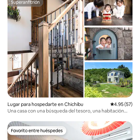
Superanfitrión
Superanfitrión
Lugar para hospedarte en Chichibu
Calificación 
4.95 (57)
Una casa con una búsqueda del tesoro, una habitación
oculta y un puente colgante | ¡A 20 minutos en auto de
Nagatoro!Observación de estrellas en el amplio jardín | Se
admiten niños
Favorito entre huéspedes
Favorito entre huéspedes