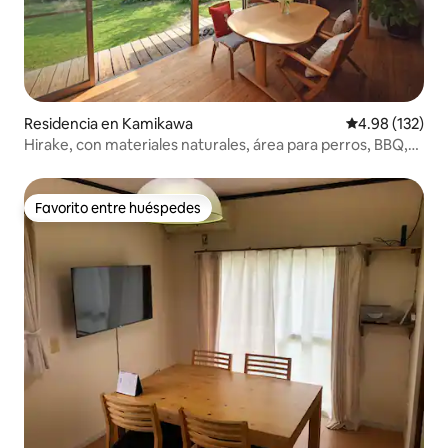
Residencia en Kamikawa
Calificación p
4.98 (132)
Hirake, con materiales naturales, área para perros, BBQ,
fogata, juegos en el río, aguas termales, descuento por
estadía prolongada
Favorito entre huéspedes
Favorito entre huéspedes