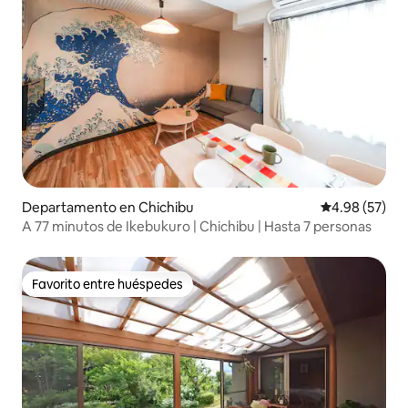
Departamento en Chichibu
Calificación p
4.98 (57)
A 77 minutos de Ikebukuro | Chichibu | Hasta 7 personas
Favorito entre huéspedes
Favorito entre huéspedes