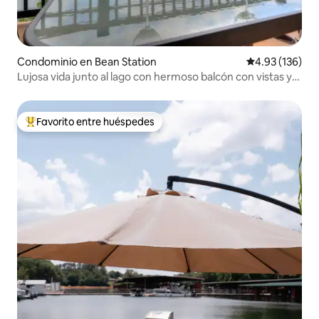
Condominio en Bean Station
Calificación p
4.93 (136)
Lujosa vida junto al lago con hermoso balcón con vistas y
piscina
Favorito entre huéspedes
De los mejores en Favorito entre huéspedes