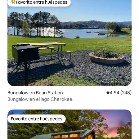
Favorito entre huéspedes
De los mejores en Favorito entre huéspedes
Bungalow en Bean Station
Calificación pr
4.94 (248)
Bungalow en el lago Cherokee.
Favorito entre huéspedes
Favorito entre huéspedes