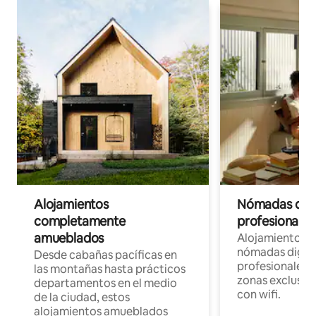
Alojamientos
Nómadas digit
completamente
profesionales 
amueblados
Alojamientos 
nómadas digita
Desde cabañas pacíficas en
profesionales d
las montañas hasta prácticos
zonas exclusiva
departamentos en el medio
con wifi.
de la ciudad, estos
alojamientos amueblados