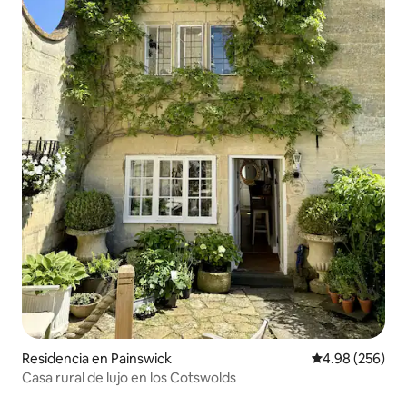
Residencia en Painswick
Calificación pr
4.98 (256)
Casa rural de lujo en los Cotswolds