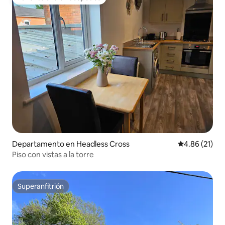
Favorito entre huéspedes
Departamento en Headless Cross
Calificación 
4.86 (21)
Piso con vistas a la torre
Superanfitrión
Superanfitrión