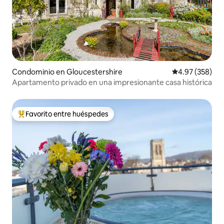
Condominio en Gloucestershire
Calificación pr
4.97 (358)
Apartamento privado en una impresionante casa histórica
Favorito entre huéspedes
De los mejores en Favorito entre huéspedes