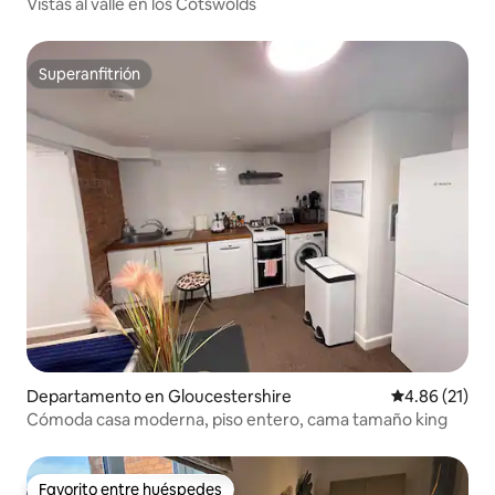
Vistas al valle en los Cotswolds
Superanfitrión
Superanfitrión
Departamento en Gloucestershire
Calificación 
4.86 (21)
Cómoda casa moderna, piso entero, cama tamaño king
Favorito entre huéspedes