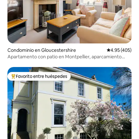
Condominio en Gloucestershire
Calificación pr
4.95 (405)
Apartamento con patio en Montpellier, aparcamiento
para 1 coche. Capacidad para 4 personas
Favorito entre huéspedes
De los mejores en Favorito entre huéspedes