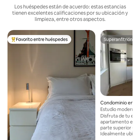
Los huéspedes están de acuerdo: estas estancias
tienen excelentes calificaciones por su ubicación y
limpieza, entre otros aspectos.
Favorito entre huéspedes
Superanfitrión
De los mejores en Favorito entre huéspedes
Superanfitrión
Condominio en Gl
shire
Estudio moderno e
Cheltenham
Disfruta de tu est
apartamento estud
parte superior ( s
Idealmente ubicad
maravillosos bares