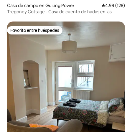
Casa de campo en Guiting Power
Calificación pr
4.99 (128)
Tregoney Cottage - Casa de cuento de hadas en las
Cotswold
Favorito entre huéspedes
Favorito entre huéspedes