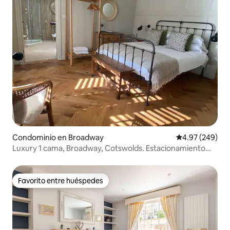
Condominio en Broadway
Calificación pr
4.97 (249)
Luxury 1 cama, Broadway, Cotswolds. Estacionamiento
privado
Favorito entre huéspedes
Favorito entre huéspedes