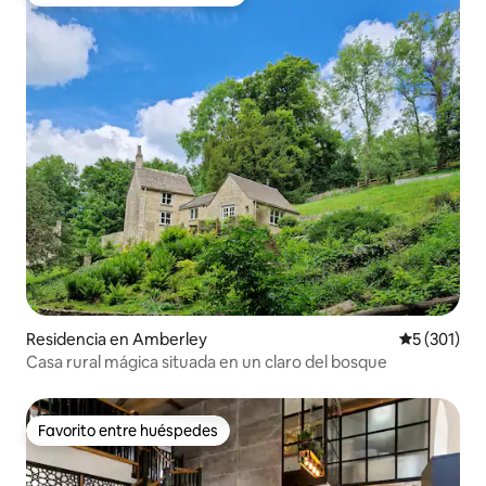
De los mejores en Favorito entre huéspedes
Residencia en Amberley
Calificació
5 (301)
Casa rural mágica situada en un claro del bosque
Favorito entre huéspedes
Favorito entre huéspedes