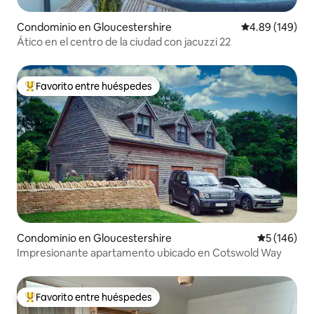
Condominio en Gloucestershire
Calificación pr
4.89 (149)
Ático en el centro de la ciudad con jacuzzi 22
Favorito entre huéspedes
De los mejores en Favorito entre huéspedes
Condominio en Gloucestershire
Calificació
5 (146)
Impresionante apartamento ubicado en Cotswold Way
Favorito entre huéspedes
De los mejores en Favorito entre huéspedes