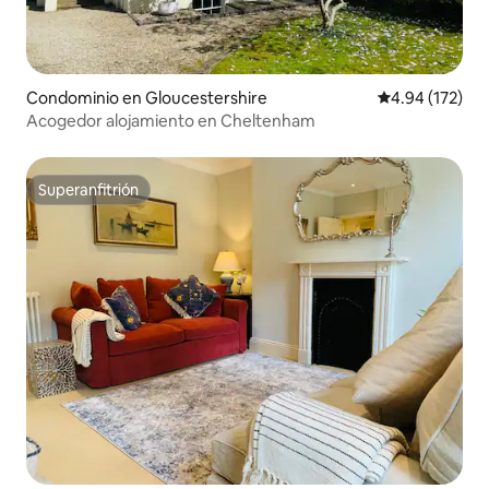
Condominio en Gloucestershire
Calificación p
4.94 (172)
Acogedor alojamiento en Cheltenham
Superanfitrión
Superanfitrión