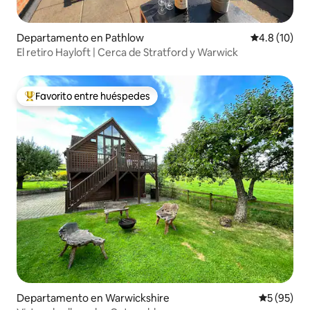
Departamento en Pathlow
Calificación
4.8 (10)
El retiro Hayloft | Cerca de Stratford y Warwick
Favorito entre huéspedes
De los mejores en Favorito entre huéspedes
Departamento en Warwickshire
Calificaci
5 (95)