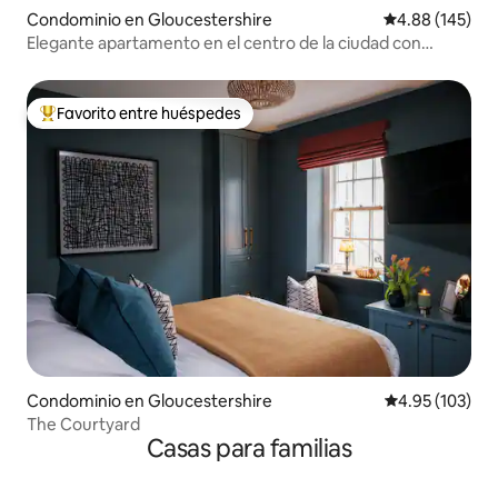
Condominio en Gloucestershire
Calificación pr
4.88 (145)
Elegante apartamento en el centro de la ciudad con
aparcamiento gratuito
Favorito entre huéspedes
De los mejores en Favorito entre huéspedes
Condominio en Gloucestershire
Calificación p
4.95 (103)
The Courtyard
Casas para familias