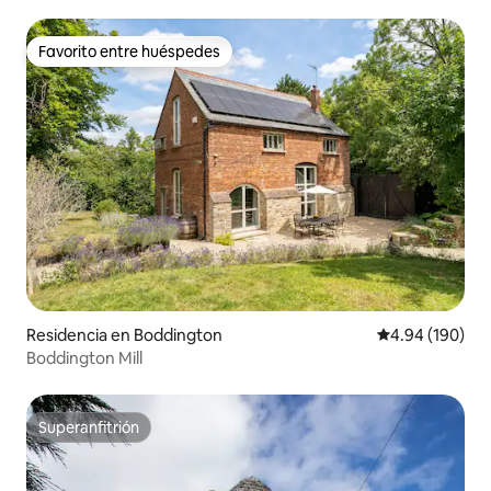
Favorito entre huéspedes
Favorito entre huéspedes
Residencia en Boddington
Calificación pr
4.94 (190)
Boddington Mill
Superanfitrión
Superanfitrión