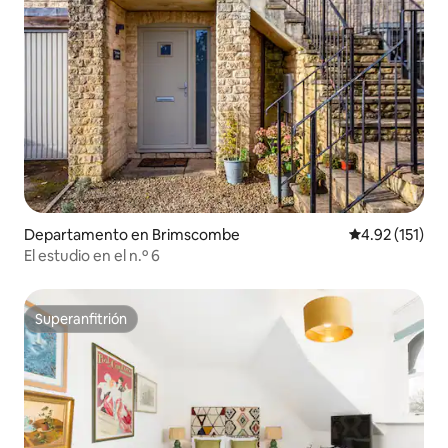
Departamento en Brimscombe
Calificación p
4.92 (151)
El estudio en el n.º 6
Superanfitrión
Superanfitrión