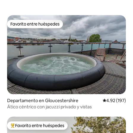
Favorito entre huéspedes
Favorito entre huéspedes
Departamento en Gloucestershire
Calificación p
4.92 (197)
Ático céntrico con jacuzzi privado y vistas
Favorito entre huéspedes
De los mejores en Favorito entre huéspedes