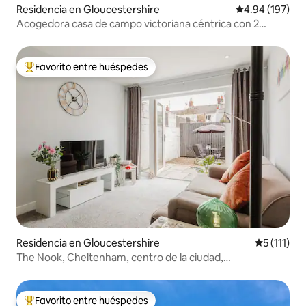
Residencia en Gloucestershire
Calificación pr
4.94 (197)
Acogedora casa de campo victoriana céntrica con 2
dormitorios y terraza
Favorito entre huéspedes
De los mejores en Favorito entre huéspedes
Residencia en Gloucestershire
Calificació
5 (111)
The Nook, Cheltenham, centro de la ciudad,
estacionamiento y jardín
Favorito entre huéspedes