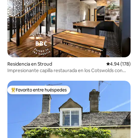
Residencia en Stroud
Calificación pr
4.94 (178)
Impresionante capilla restaurada en los Cotswolds con
vista al valle
Favorito entre huéspedes
De los mejores en Favorito entre huéspedes