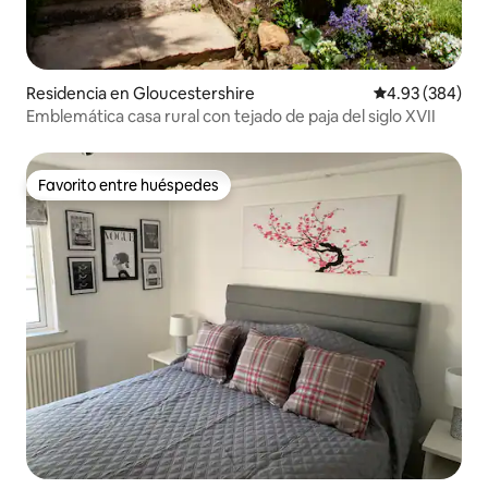
Residencia en Gloucestershire
Calificación pr
4.93 (384)
Emblemática casa rural con tejado de paja del siglo XVII
Favorito entre huéspedes
Favorito entre huéspedes