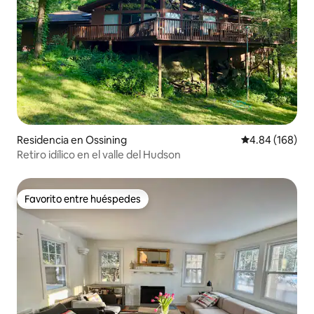
Residencia en Ossining
Calificación pr
4.84 (168)
Retiro idílico en el valle del Hudson
Favorito entre huéspedes
Favorito entre huéspedes