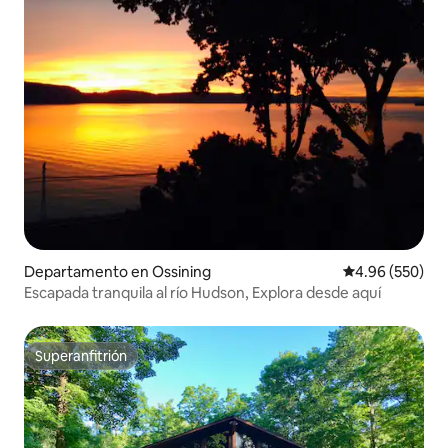
Departamento en Ossining
Calificación pr
4.96 (550)
Escapada tranquila al río Hudson, Explora desde aquí
Superanfitrión
Superanfitrión