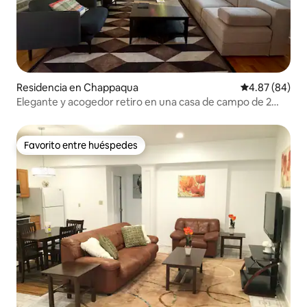
Residencia en Chappaqua
Calificación p
4.87 (84)
Elegante y acogedor retiro en una casa de campo de 2
dormitorios de los años 20
Favorito entre huéspedes
Favorito entre huéspedes