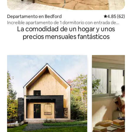
Departamento en Bedford
Calificación p
4.85 (62)
Increíble apartamento de 1 dormitorio con entrada de
La comodidad de un hogar y unos
septiembre en casa de Bedford
precios mensuales fantásticos