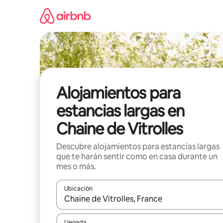
Ir
al
contenido
Alojamientos para
estancias largas en
Chaine de Vitrolles
Descubre alojamientos para estancias largas
que te harán sentir como en casa durante un
mes o más.
Ubicación
Cuando los resultados estén disponibles, podrás na
Llegada