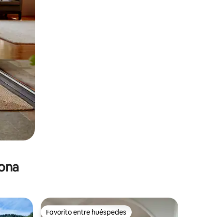
zona
Favorito entre huéspedes
Favorito entre huéspedes