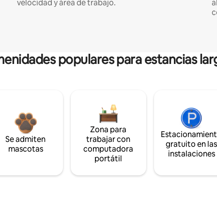
velocidad y área de trabajo.
a
c
enidades populares para estancias lar
Zona para
Estacionamien
Se admiten
trabajar con
gratuito en la
mascotas
computadora
instalaciones
portátil