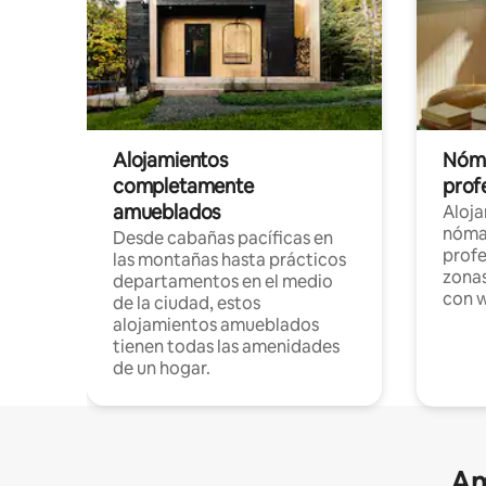
Alojamientos
Nóma
completamente
profe
amueblados
Aloj
nómad
Desde cabañas pacíficas en
profe
las montañas hasta prácticos
zonas
departamentos en el medio
con w
de la ciudad, estos
alojamientos amueblados
tienen todas las amenidades
de un hogar.
Am