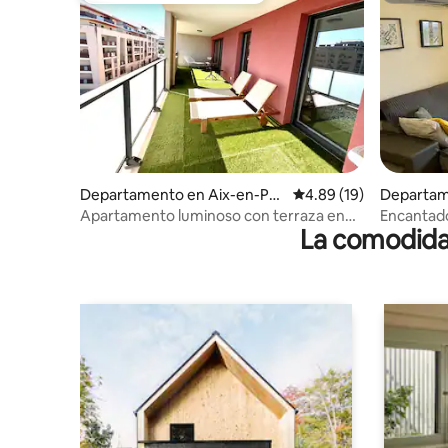
Departamento en Aix-en-Pro
Calificación promedio:
4.89 (19)
Departam
vence
vence
Apartamento luminoso con terraza en
Encantado
La comodidad
Aix-la-Duranne
Aix-en-P