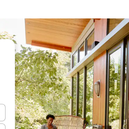
vegar usando las teclas de las flechas hacia arriba y hacia abajo, o b