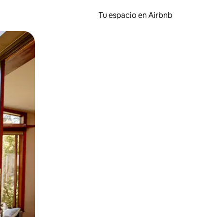
Tu espacio en Airbnb
ien tocando y deslizando la pantalla.