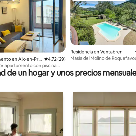
Residencia en Ventabren
Masía del Molino de Roquefavo
 4.89 de 5; 19 evaluaciones
ento en Aix-en-Pro
Calificación promedio: 4.72 de 5; 29 evaluac
4.72 (29)
r apartamento con piscina
 de un hogar y unos precios mensuale
rovence