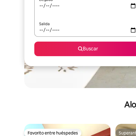
Salida
Buscar
Alo
Favorito entre huéspedes
Superanf
Favorito entre huéspedes
Superanf