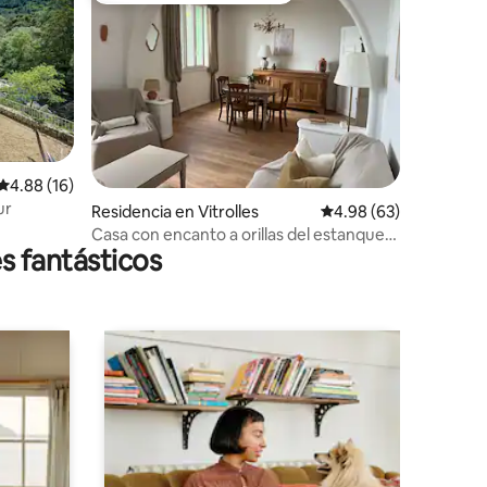
Calificación promedio: 4.88 de 5; 16 evaluaciones
4.88 (16)
ur
iones
Residencia en Vitrolles
Calificación promedio:
4.98 (63)
Casa con encanto a orillas del estanque
s fantásticos
con vistas