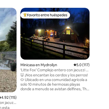
Lugar pa
Favorito entre huéspedes
Favor
re huéspedes
De los mejores en Favorito entre huéspedes
De los 
wmann
Gelli| A
Jacuzzi p
Visita Pa
situado e
las Monta
entre Ca
Nuestras 
para esca
iones
relajarte 
impresio
desde la
Minicasa en Mydroilyn
Calificación promedio
5.0 (117)
baño priv
ver los lu
‘Litte Fox’ Complejo entero con jacuzzi y
atraccio
terreno privado
🐷 ¡Nos encantan los cerdos y los perros!
ubicació
🐶 Ubicado en una comunidad agrícola a
disfrutar
solo 10 minutos de hermosas playas
sintiénd
donde a menudo se avistan delfines, The
perro qu
Little Fox es la escapada aislada perfecta.
alificación promedio: 4.92 de 5; 115 evaluaciones
4.92 (115)
✨ Disfruta de los cielos oscuros y observa
on jacuzzi
las estrellas desde tu propio refugio
privado de 6 acres, lejos de otras
n esta