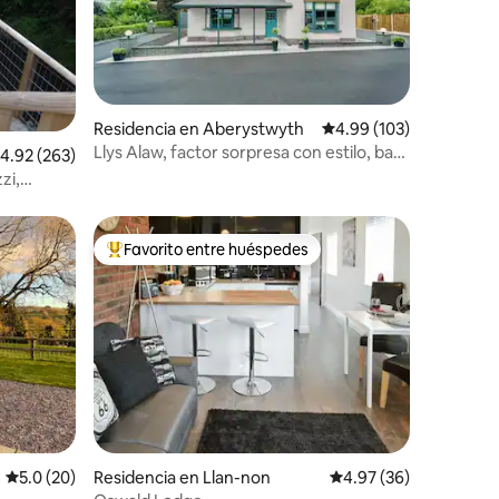
iones
Residencia en Aberystwyth
Calificación promedio: 
4.99 (103)
Llys Alaw, factor sorpresa con estilo, bar
alificación promedio: 4.92 de 5; 263 evaluaciones
4.92 (263)
de ginebra y jacuzzi
zi,
Favorito entre huéspedes
re huéspedes
De los mejores en Favorito entre huéspedes
iones
Calificación promedio: 5.0 de 5; 20 evaluaciones
5.0 (20)
Residencia en Llan-non
Calificación promedio:
4.97 (36)