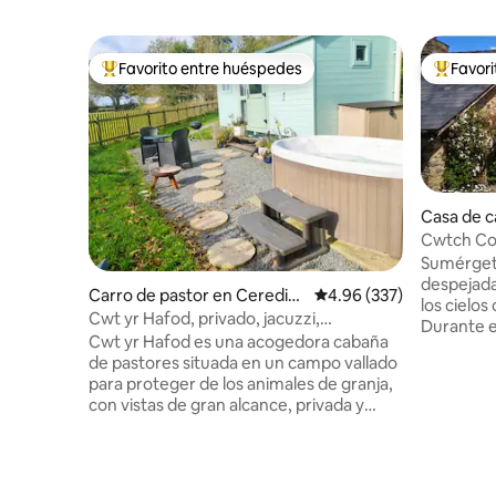
Favorito entre huéspedes
Favor
De los mejores en Favorito entre huéspedes
De los m
Casa de 
Cwtch Cot
montañas,
Sumérgete
despejada
Carro de pastor en Ceredigi
Calificación promedio: 
4.96 (337)
los cielo
on
Cwt yr Hafod, privado, jacuzzi,
Durante e
excelentes vistas.
Cwt yr Hafod es una acogedora cabaña
Cambrian,
de pastores situada en un campo vallado
bahía de 
para proteger de los animales de granja,
cercanas,
con vistas de gran alcance, privada y
con un libro. Esta acogedora y 
tranquila con abundancia de vida
casa de c
silvestre, buitres, cometas y por la
romántico,
noche, búhos y murciélagos. En las
vida silve
noches despejadas, contempla las
geniales 