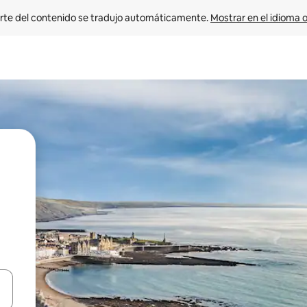
rte del contenido se tradujo automáticamente. 
Mostrar en el idioma o
vegar usando las teclas de las flechas hacia arriba y hacia abajo, o b