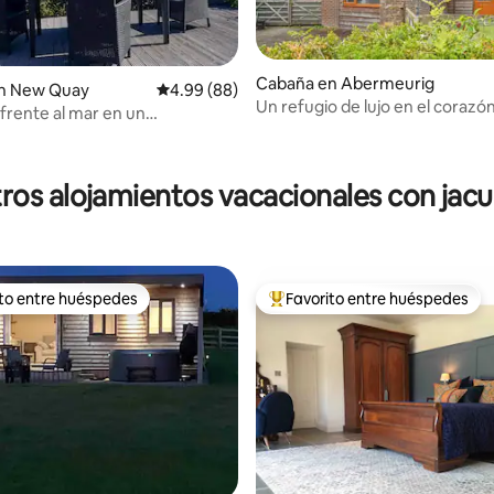
Cabaña en Abermeurig
n New Quay
Calificación promedio: 4.99 de 5; 88 evaluac
4.99 (88)
Un refugio de lujo en el corazón
frente al mar en un
 4.91 de 5; 22 evaluaciones
naturaleza
rio privado
ros alojamientos vacacionales con jacu
ito entre huéspedes
Favorito entre huéspedes
ejores en Favorito entre huéspedes
De los mejores en Favorito ent