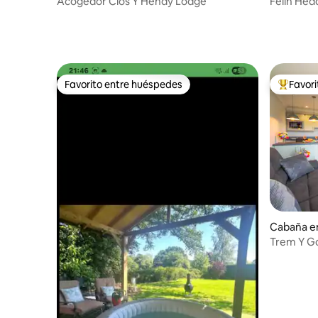
Acogedor Clos Y Hendy Lodge
Felin Hedd
para cele
Favorito entre huéspedes
Favor
Favorito entre huéspedes
De los m
Cabaña e
Trem Y Go
con jacuz