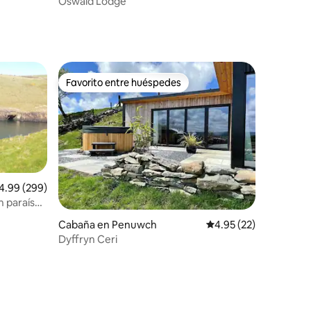
Oswald Lodge
Favorito entre huéspedes
re huéspedes
Favorito entre huéspedes
lificación promedio: 4.99 de 5; 299 evaluaciones
4.99 (299)
n paraíso
iones
Cabaña en Penuwch
Calificación promedio:
4.95 (22)
Dyffryn Ceri