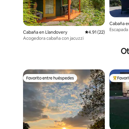
Cabaña e
Escapada 
Cabaña en Llandovery
Calificación promedio:
4.91 (22)
promonto
Acogedora cabaña con jacuzzi
Ot
Favorito entre huéspedes
Favor
Favorito entre huéspedes
De los m