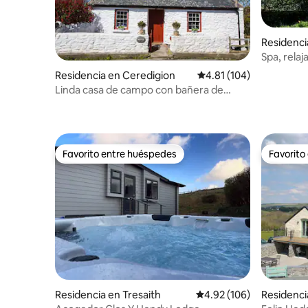
Residenci
Spa, relaj
camas)
Residencia en Ceredigion
Calificación promedio: 
4.81 (104)
Linda casa de campo con bañera de
hidromasaje en la playa, Gales Occidental
Favorito entre huéspedes
Favorito
Favorito entre huéspedes
Favorito
Residencia en Tresaith
Calificación promedio: 
4.92 (106)
Residenci