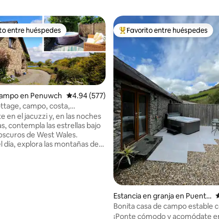
ito entre huéspedes
Favorito entre huéspedes
ejores en Favorito entre huéspedes
De los mejores en Favorito ent
campo en Penuwch
Calificación promedio: 4.94 de 5; 577 evaluac
4.94 (577)
tage, campo, costa,
 jacuzzi.
 en el jacuzzi y, en las noches
s, contempla las estrellas bajo
4.96 de 5; 337 evaluaciones
s oscuros de West Wales.
l día, explora las montañas de
 el sendero de la costa de la
Cardigan y las playas de arena
 o acurrúcate (cwtch en galés)
tranquila
ampo para dos es tu refugio
Estancia en granja en Puente
C
 un lugar para respirar, con
del Diablo
Bonita casa de campo estable c
stre en la puerta y lugares
en una granja de tierras altas
¡Ponte cómodo y acomódate e
para comer en las cercanías de