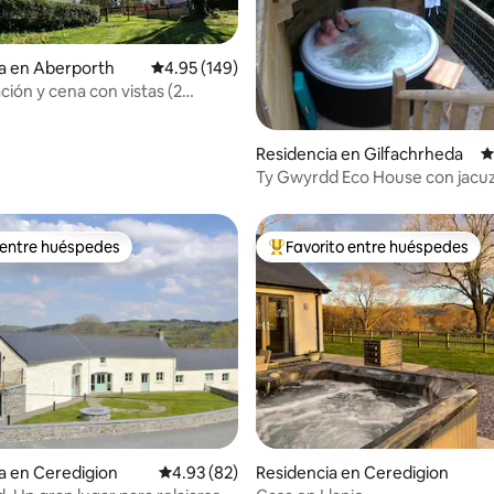
a en Aberporth
Calificación promedio: 4.95 de 5; 149 evaluac
4.95 (149)
ación y cena con vistas (2
4.81 de 5; 104 evaluaciones
Residencia en Gilfachrheda
C
Ty Gwyrdd Eco House con jacuz
Newquay, Gales
 entre huéspedes
Favorito entre huéspedes
 entre huéspedes
De los mejores en Favorito ent
4.92 de 5; 106 evaluaciones
a en Ceredigion
Calificación promedio: 4.93 de 5; 82 evaluac
4.93 (82)
Residencia en Ceredigion