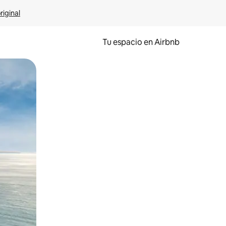
riginal
Tu espacio en Airbnb
ien tocando y deslizando la pantalla.