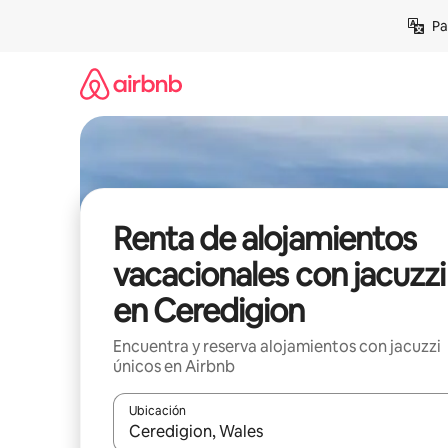
Ir
Pa
al
contenido
Renta de alojamientos
vacacionales con jacuzzi
en Ceredigion
Encuentra y reserva alojamientos con jacuzzi
únicos en Airbnb
Ubicación
Cuando los resultados estén disponibles, podrás na