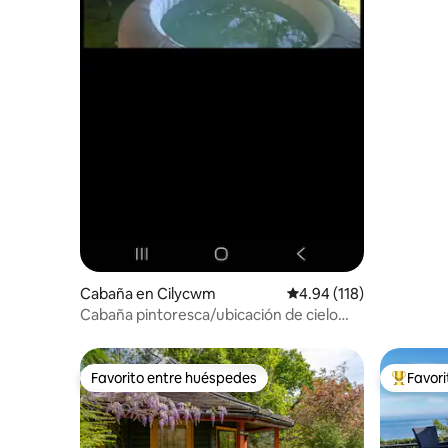
Cabaña en Cilycwm
Calificación promedio: 
4.94 (118)
Cabaña pintoresca/ubicación de cielo
oscuro con jacuzzi
Favorito entre huéspedes
Favor
Favorito entre huéspedes
De los m