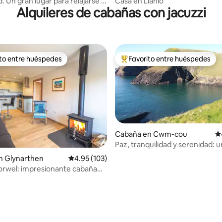
. Un gran lugar para relajarse o
Casa en Llanio
Alquileres de cabañas con jacuzzi
brar
ito entre huéspedes
Favorito entre huéspedes
ejores en Favorito entre huéspedes
De los mejores en Favorito ent
Cabaña en Cwm-cou
Ca
Paz, tranquilidad y serenidad: u
para los caminantes
n Glynarthen
Calificación promedio: 4.95 de 5; 103 evaluac
4.95 (103)
rwel: impresionante cabaña
zi