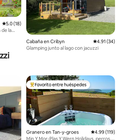
Calificación promedio: 5.0 de 5; 18 evaluaciones
5.0 (18)
iones
 de la
Cabaña en Cribyn
Calificación promedio:
4.91 (34)
Glamping junto al lago con jacuzzi
zzi
Favorito entre huéspedes
re huéspedes
De los mejores en Favorito entre huéspedes
Granero en Tan-y-groes
Calificación promedio: 
4.99 (119)
Min Y Mor-Plas Y Wern Holidays, perros,