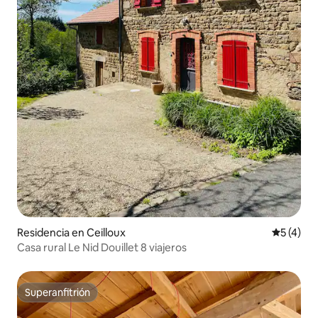
Residencia en Ceilloux
Calificac
5 (4)
Casa rural Le Nid Douillet 8 viajeros
Superanfitrión
Superanfitrión