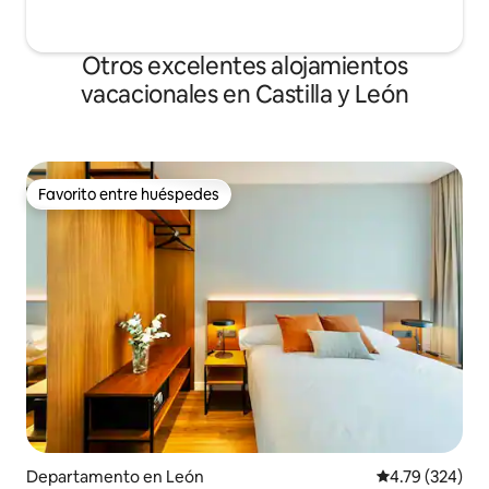
Otros excelentes alojamientos
vacacionales en Castilla y León
Favorito entre huéspedes
Favorito entre huéspedes
Departamento en León
Calificación pr
4.79 (324)