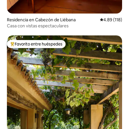
Residencia en Cabezón de Liébana
Calificación p
4.89 (118)
Casa con vistas espectaculares
Favorito entre huéspedes
De los mejores en Favorito entre huéspedes