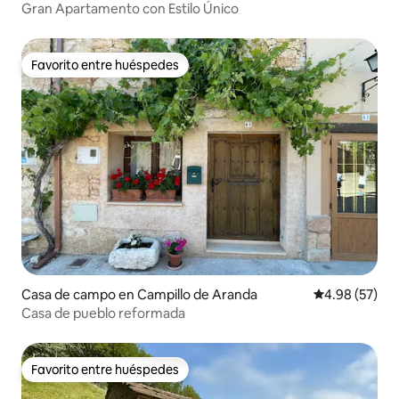
Gran Apartamento con Estilo Único
Favorito entre huéspedes
Favorito entre huéspedes
Casa de campo en Campillo de Aranda
Calificación p
4.98 (57)
Casa de pueblo reformada
Favorito entre huéspedes
Favorito entre huéspedes