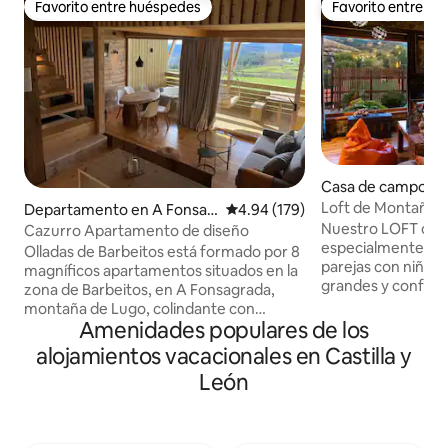
Favorito entre huéspedes
Favorito entre h
Favorito entre huéspedes
Favorito entre h
Casa de campo en
Loft de Montaña
Departamento en A Fonsag
Calificación promedio: 4.94 de 5
4.94 (179)
rada
Nuestro LOFT de
Cazurro Apartamento de diseño
especialmente dis
Olladas de Barbeitos está formado por 8
parejas con niños.
magníficos apartamentos situados en la
grandes y confort
zona de Barbeitos, en A Fonsagrada,
ellos con fantástica
montaña de Lugo, colindante con
montañas. -Salón 
Amenidades populares de los
Asturias. Visita nuestra web para más
panorámicas. -Co
información: olladasdebarbeitos,com Un
alojamientos vacacionales en Castilla y
equipada. -Cama a
lugar privilegiado para disfrutar de la
León
y sofá cama. -Bañ
naturaleza, teniendo el máximo confort
Natural. -Porche 
ya que todos los apartamentos cuentan
climatizado. -Coc
con jacuzzi, chimenea, terraza y cocina
Barbacoa y Horno 
propios. Son apartamentos