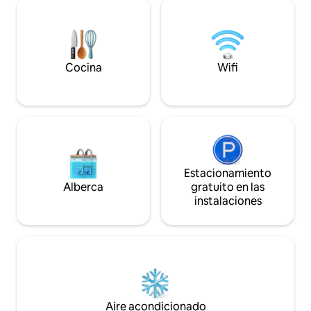
piedra natural con
completamente nuevos y
-Fuentes, Jardines
cuidadosamente diseñados, para
ofrecer la mejor estancia posible.
Cocina
Wifi
Estacionamiento
Alberca
gratuito en las
instalaciones
Aire acondicionado