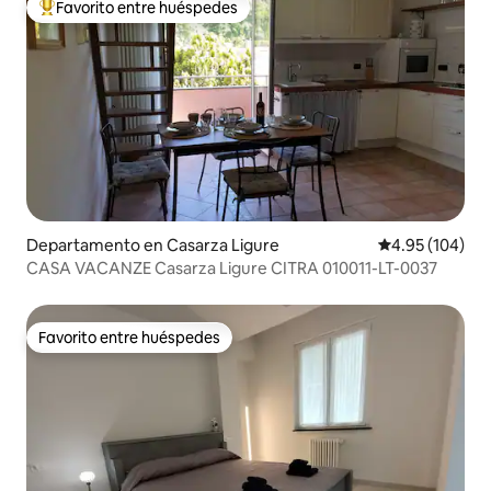
Favorito entre huéspedes
De los mejores en Favorito entre huéspedes
Departamento en Casarza Ligure
Calificación pr
4.95 (104)
CASA VACANZE Casarza Ligure CITRA 010011-LT-0037
Favorito entre huéspedes
Favorito entre huéspedes