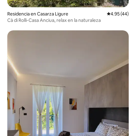
Residencia en Casarza Ligure
Calificación 
4.95 (44)
Cà di Rolli-Casa Anciua, relax en la naturaleza