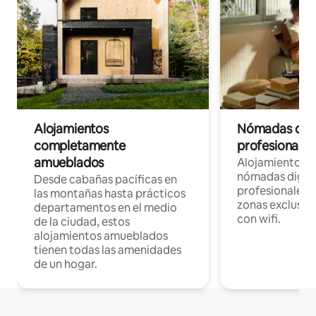
Alojamientos
Nómadas digit
completamente
profesionales 
amueblados
Alojamientos 
nómadas digita
Desde cabañas pacíficas en
profesionales d
las montañas hasta prácticos
zonas exclusiva
departamentos en el medio
con wifi.
de la ciudad, estos
alojamientos amueblados
tienen todas las amenidades
de un hogar.