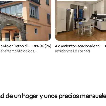
: 4.9 de 5; 20 evaluaciones
nto en Terno d'Is
Calificación promedio: 4.96 de 5; 26 evaluac
4.96 (26)
Alojamiento vacacional en So
risole
 apartamento de dos
Residencia Le Fornaci
nes con balcón
 de un hogar y unos precios mensuale