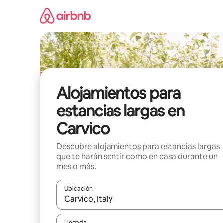
Ir
al
contenido
Alojamientos para
estancias largas en
Carvico
Descubre alojamientos para estancias largas
que te harán sentir como en casa durante un
mes o más.
Ubicación
Cuando los resultados estén disponibles, podrás na
Llegada