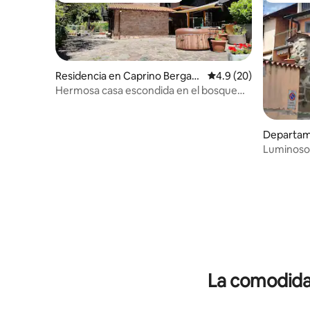
Residencia en Caprino Bergam
Calificación promedio
4.9 (20)
asco
Hermosa casa escondida en el bosque
Zona aislada
Departame
ola
Luminoso
habitacio
La comodidad