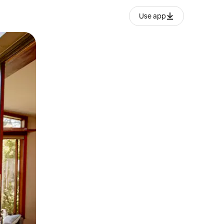
Use app
ien tocando y deslizando la pantalla.