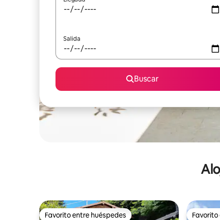
Salida
Buscar
Alo
Favorito entre huéspedes
Favorito
Favorito entre huéspedes
Favorito