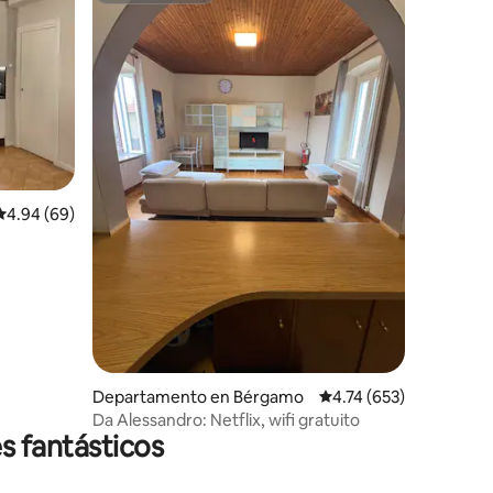
iones
Calificación promedio: 4.94 de 5; 69 evaluaciones
4.94 (69)
Departamento en Bérgamo
Calificación promedio: 
4.74 (653)
Da Alessandro: Netflix, wifi gratuito
s fantásticos