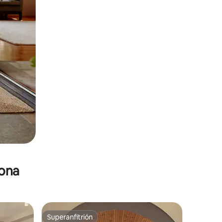
zona
Superanfitrión
Superanfitrión