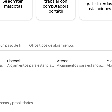
Se admiten
trabajar con
gratuito en la
mascotas
computadora
instalaciones
portátil
 un paso de ti
Otros tipos de alojamientos
Florencia
Atenas
Mi
Alojamientos para estancias largas
Alojamientos para estancias largas
Alojamientos para estancias largas
zonas y propiedades.