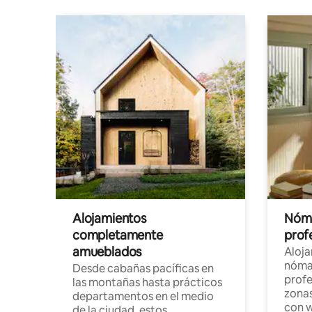
Alojamientos
Nóma
completamente
profe
amueblados
Aloj
nómad
Desde cabañas pacíficas en
profe
las montañas hasta prácticos
zonas
departamentos en el medio
con w
de la ciudad, estos