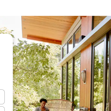
vegar usando las teclas de las flechas hacia arriba y hacia abajo, o b