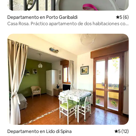
Departamento en Porto Garibaldi
Calificac
5 (6)
Casa Rosa. Práctico apartamento de dos habitaciones con
balcón al bulevar.
Departamento en Lido di Spina
Calificaci
5 (12)