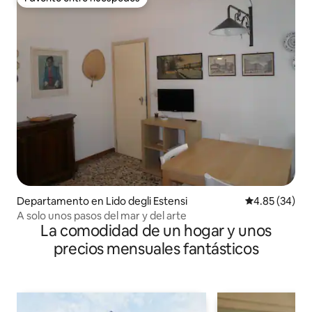
Favorito entre huéspedes
Departamento en Lido degli Estensi
Calificación p
4.85 (34)
A solo unos pasos del mar y del arte
La comodidad de un hogar y unos
precios mensuales fantásticos