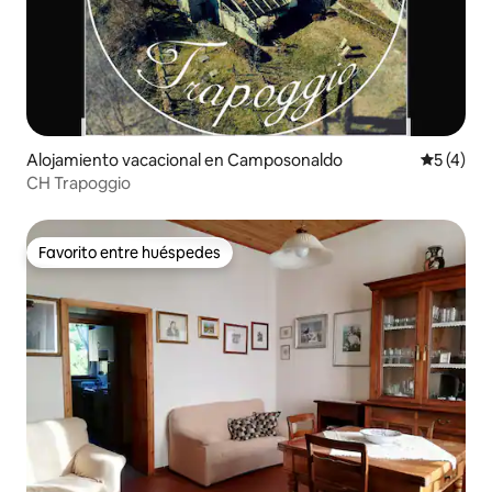
Alojamiento vacacional en Camposonaldo
Calificac
5 (4)
CH Trapoggio
Favorito entre huéspedes
Favorito entre huéspedes