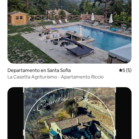
Departamento en Santa Sofia
Calificac
5 (5)
La Casetta Agriturismo - Apartamento Riccio