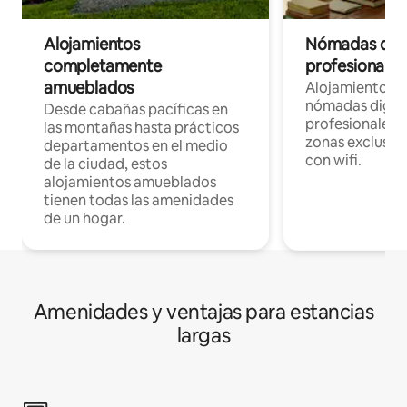
Alojamientos
Nómadas digit
completamente
profesionales 
amueblados
Alojamientos 
nómadas digita
Desde cabañas pacíficas en
profesionales d
las montañas hasta prácticos
zonas exclusiva
departamentos en el medio
con wifi.
de la ciudad, estos
alojamientos amueblados
tienen todas las amenidades
de un hogar.
Amenidades y ventajas para estancias
largas