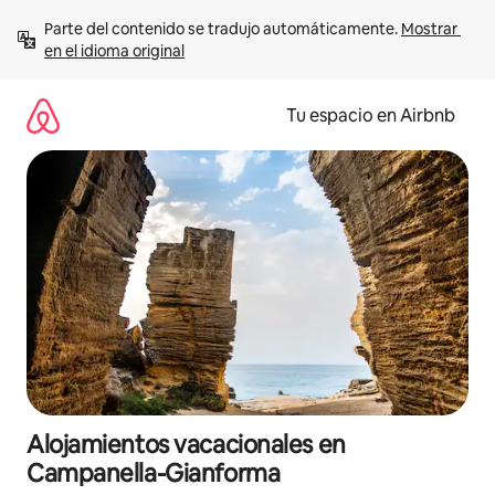
Ir
Parte del contenido se tradujo automáticamente. 
Mostrar 
al
en el idioma original
contenido
Tu espacio en Airbnb
Alojamientos vacacionales en
Campanella-Gianforma