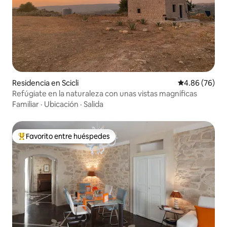
Residencia en Scicli
Calificación p
4.86 (76)
Refúgiate en la naturaleza con unas vistas magníficas
Familiar
·
Ubicación
·
Salida
Favorito entre huéspedes
De los mejores en Favorito entre huéspedes