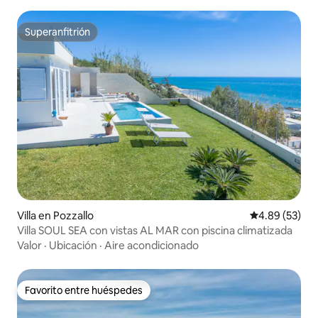
Superanfitrión
Superanfitrión
Villa en Pozzallo
Calificación p
4.89 (53)
Villa SOUL SEA con vistas AL MAR con piscina climatizada
Valor
·
Ubicación
·
Aire acondicionado
Favorito entre huéspedes
Favorito entre huéspedes