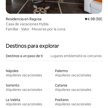
Residencia en Ragusa
Calificación p
4.98 (59)
Casa de vacaciones Hybla
Familiar
·
Valor
·
Moverse por la zona
Destinos para explorar
Destinos a un paso de ti
Lugares emblemáticos cercanos
Nápoles
Palermo
Alquileres vacacionales
Alquileres vacacionales
Sorrento
Catania
Alquileres vacacionales
Alquileres vacacionales
La Valeta
Positano
Alquileres vacacionales
Alquileres vacacionales