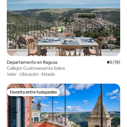
Departamento en Ragusa
Calificaci
5 (19)
Callejón Cuatrosesenta Sobre
Valor
·
Ubicación
·
Estado
Favorito entre huéspedes
Favorito entre huéspedes