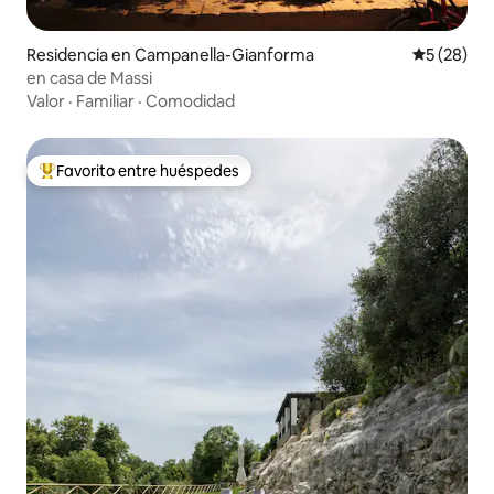
Residencia en Campanella-Gianforma
Calificaci
5 (28)
en casa de Massi
Valor
·
Familiar
·
Comodidad
Favorito entre huéspedes
De los mejores en Favorito entre huéspedes