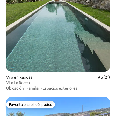
Villa en Ragusa
Calificaci
5 (21)
Villa La Rocca
Ubicación
·
Familiar
·
Espacios exteriores
Favorito entre huéspedes
Favorito entre huéspedes