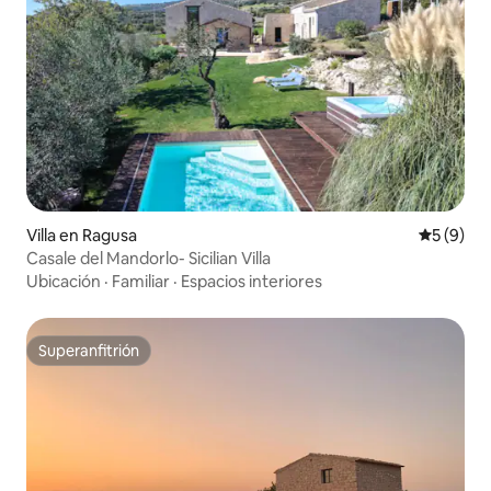
Villa en Ragusa
Calificac
5 (9)
Casale del Mandorlo- Sicilian Villa
Ubicación
·
Familiar
·
Espacios interiores
Superanfitrión
Superanfitrión