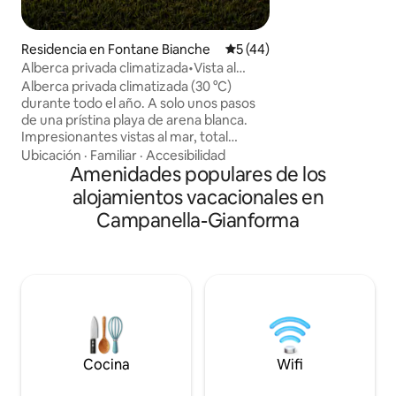
unos pasos. La ubic
tranquila, con vist
minutos a pie del c
Residencia en Fontane Bianche
Calificación promedio: 5 de 
5 (44)
casa tiene capacid
Alberca privada climatizada•Vista al
recámaras separadas. Perfec
mar•A poca distancia a pie de la
Alberca privada climatizada (30 °C)
unas vacaciones en
playa•Shati
durante todo el año. A solo unos pasos
escapada con amig
de una prístina playa de arena blanca.
comunes tienen c
Impresionantes vistas al mar, total
todos estén cómod
privacidad y jardines tropicales. Diseño
Ubicación
·
Familiar
·
Accesibilidad
exclusivo y lujo refinado. La base ideal
Amenidades populares de los
para explorar el este de Sicilia.
alojamientos vacacionales en
Arquitectura emblemática de C.
Campanella-Gianforma
Calvagna. Sueño premium con
cubrecolchones y un menú de
almohadas seleccionadas. Chimenea,
fogata y alberca climatizada. Servicios de
primer nivel y experiencias a la medida.
A solicitud: chef privado, masaje en la
villa, servicio de limpieza diario, servicio
de niñera y experiencias personalizadas
Cocina
Wifi