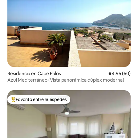
Residencia en Cape Palos
Calificación p
4.95 (60)
Azul Mediterráneo (Vista panorámica dúplex moderna)
Favorito entre huéspedes
De los mejores en Favorito entre huéspedes