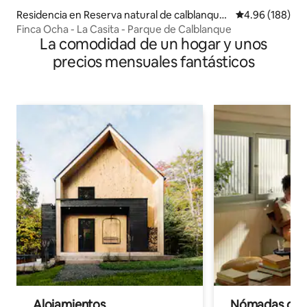
Residencia en Reserva natural de calblanque ,
Calificación pr
4.96 (188)
Los Belones , Cartagena
Finca Ocha - La Casita - Parque de Calblanque
La comodidad de un hogar y unos
precios mensuales fantásticos
Alojamientos
Nómadas digit