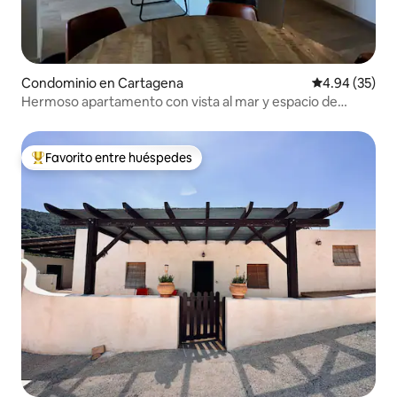
Condominio en Cartagena
Calificación p
4.94 (35)
Hermoso apartamento con vista al mar y espacio de
garaje
Favorito entre huéspedes
De los mejores en Favorito entre huéspedes