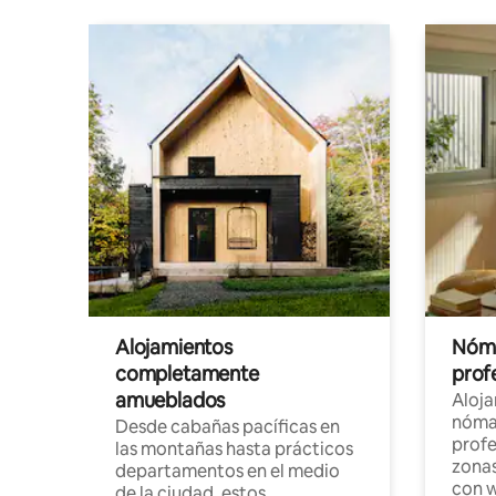
Alojamientos
Nóma
completamente
profe
amueblados
Aloj
nómad
Desde cabañas pacíficas en
profe
las montañas hasta prácticos
zonas
departamentos en el medio
con w
de la ciudad, estos