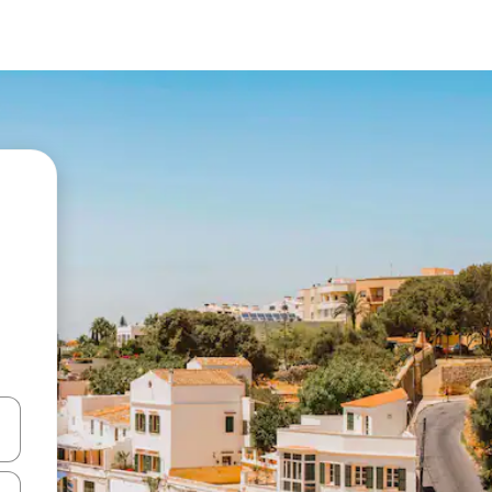
vegar usando las teclas de las flechas hacia arriba y hacia abajo, o b