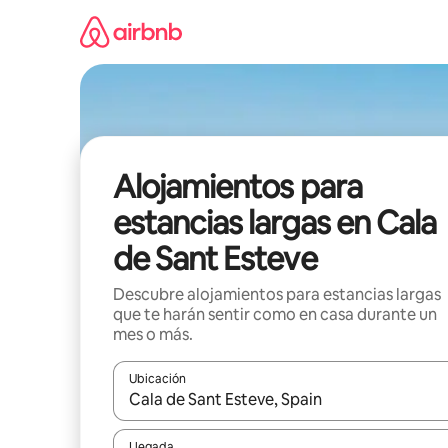
Ir
al
contenido
Alojamientos para
estancias largas en Cala
de Sant Esteve
Descubre alojamientos para estancias largas
que te harán sentir como en casa durante un
mes o más.
Ubicación
Cuando los resultados estén disponibles, podrás na
Llegada