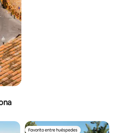
zona
Favorito entre huéspedes
re huéspedes
Favorito entre huéspedes