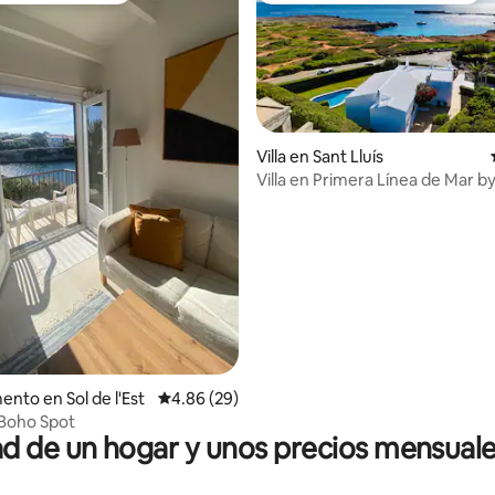
Villa en Sant Lluís
o: 4.5 de 5; 8 evaluaciones
Villa en Primera Línea de Mar b
Menorca
nto en Sol de l'Est
Calificación promedio: 4.86 de 5; 29 evaluac
4.86 (29)
Boho Spot
 de un hogar y unos precios mensuale