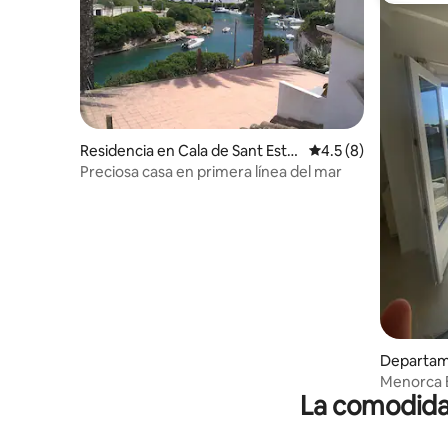
Residencia en Cala de Sant Este
Calificación promedi
4.5 (8)
ve
Preciosa casa en primera línea del mar
Departame
Menorca 
La comodidad