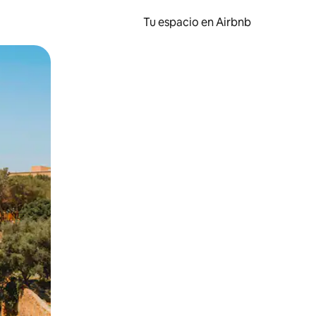
Tu espacio en Airbnb
ien tocando y deslizando la pantalla.