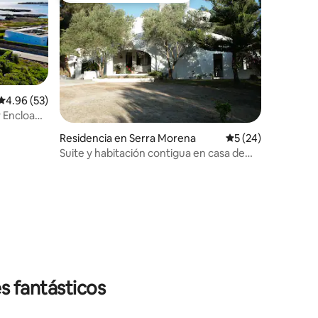
Calificación promedio: 4.96 de 5; 53 evaluaciones
4.96 (53)
y Encloa
Residencia en Serra Morena
Calificación promed
5 (24)
Suite y habitación contigua en casa de
Campo, Maó
iones
s fantásticos