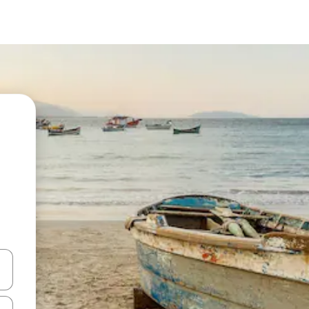
vegar usando las teclas de las flechas hacia arriba y hacia abajo, o b