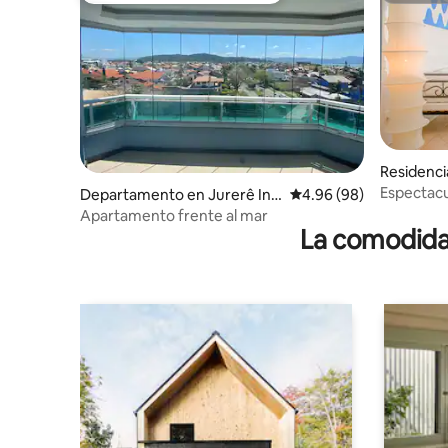
Residenci
so Ramos
Espectacu
Departamento en Jurerê Int
Calificación promedio:
4.96 (98)
ernacional
Apartamento frente al mar
La comodidad