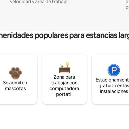
velocidad y área de trabajo.
a
c
enidades populares para estancias lar
Zona para
Estacionamien
Se admiten
trabajar con
gratuito en la
mascotas
computadora
instalaciones
portátil