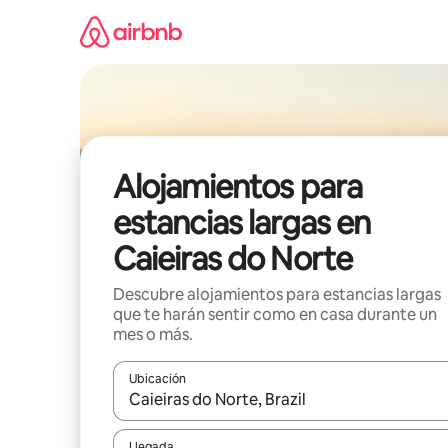
Ir
al
contenido
Alojamientos para
estancias largas en
Caieiras do Norte
Descubre alojamientos para estancias largas
que te harán sentir como en casa durante un
mes o más.
Ubicación
Cuando los resultados estén disponibles, podrás na
Llegada