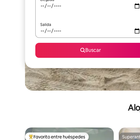
Salida
Buscar
Alo
Favorito entre huéspedes
Superanf
De los mejores en Favorito entre huéspedes
Superanf