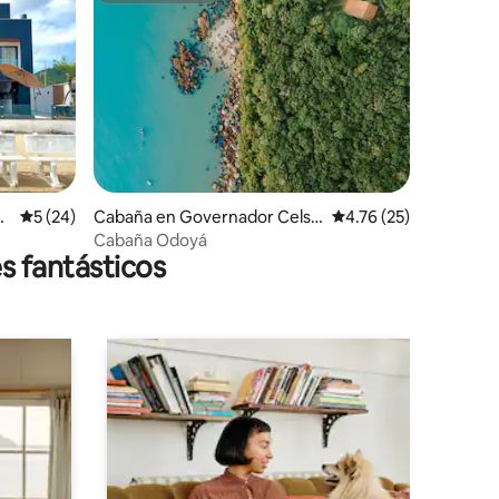
iones
so
Calificación promedio: 5 de 5; 24 evaluaciones
5 (24)
Cabaña en Governador Celso
Calificación promedio:
4.76 (25)
Ramos
Cabaña Odoyá
s fantásticos