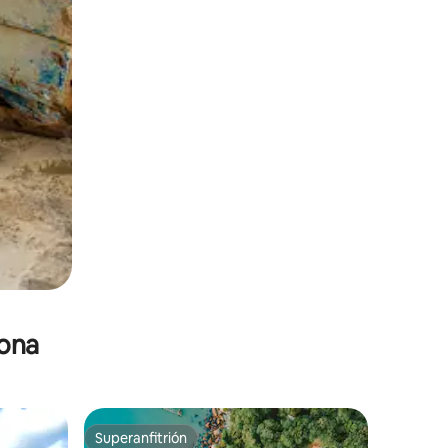
zona
Superanfitrión
Superanfitrión