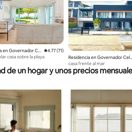
a en Governador Cel
Calificación promedio: 4.77 de 5; 71 evaluac
4.77 (71)
lar casa sobre la playa
 4.96 de 5; 98 evaluaciones
Residencia en Governador Cel
Ramos
casa frente al mar
 de un hogar y unos precios mensuale