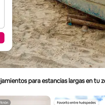
jamientos para estancias largas en tu 
itrión
Favorito entre huéspedes
itrión
Favorito entre huéspedes