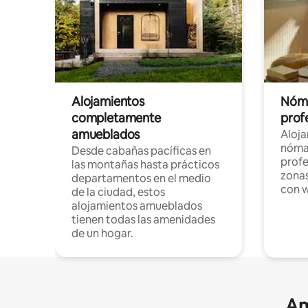
Alojamientos
Nóma
completamente
profe
amueblados
Aloj
nómad
Desde cabañas pacíficas en
profe
las montañas hasta prácticos
zonas
departamentos en el medio
con w
de la ciudad, estos
alojamientos amueblados
tienen todas las amenidades
de un hogar.
Am