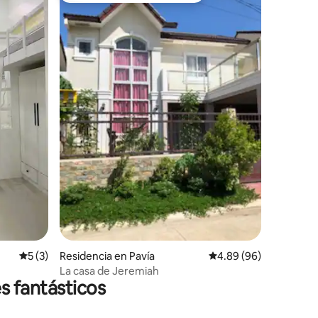
iones
Calificación promedio: 5 de 5; 3 evaluaciones
5 (3)
Residencia en Pavía
Calificación promedio:
4.89 (96)
La casa de Jeremiah
s fantásticos