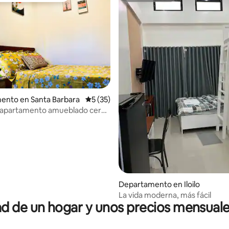
ento en Santa Barbara
Calificación promedio: 5 de 5; 35 evaluac
5 (35)
 4.99 de 5; 68 evaluaciones
o apartamento amueblado cerca
erto de Iloilo
Departamento en Iloilo
La vida moderna, más fácil
 de un hogar y unos precios mensuale