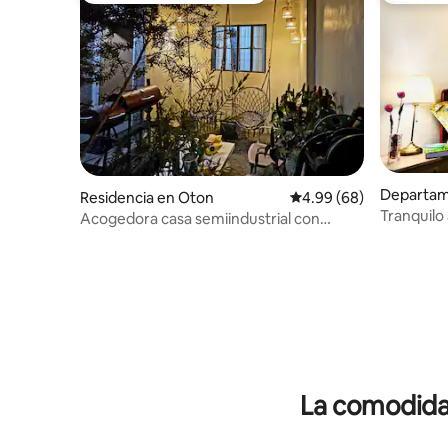
Departam
Residencia en Oton
Calificación promedio:
4.99 (68)
Tranquil
Acogedora casa semiindustrial con
del aeropu
columpio de jardín + barbacoa
La comodidad