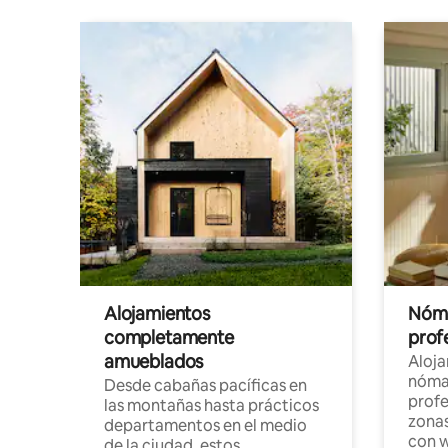
Alojamientos
Nóma
completamente
profe
amueblados
Aloj
nómad
Desde cabañas pacíficas en
profe
las montañas hasta prácticos
zonas
departamentos en el medio
con w
de la ciudad, estos