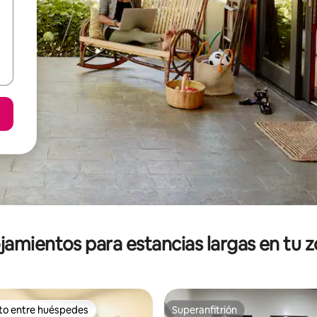
jamientos para estancias largas en tu 
ito entre huéspedes
Superanfitrión
ejores en Favorito entre huéspedes
Superanfitrión