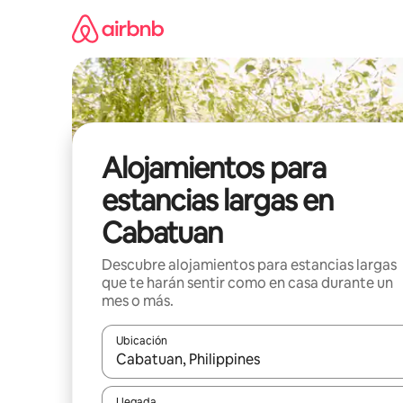
Ir
al
contenido
Alojamientos para
estancias largas en
Cabatuan
Descubre alojamientos para estancias largas
que te harán sentir como en casa durante un
mes o más.
Ubicación
Cuando los resultados estén disponibles, podrás na
Llegada