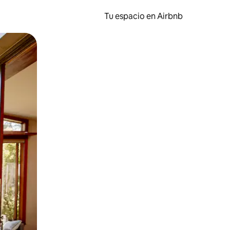
Tu espacio en Airbnb
ien tocando y deslizando la pantalla.