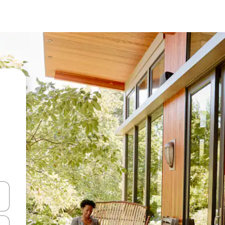
vegar usando las teclas de las flechas hacia arriba y hacia abajo, o b