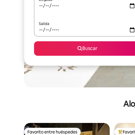
Salida
Buscar
Alo
Favorito entre huéspedes
Favor
Favorito entre huéspedes
De los m