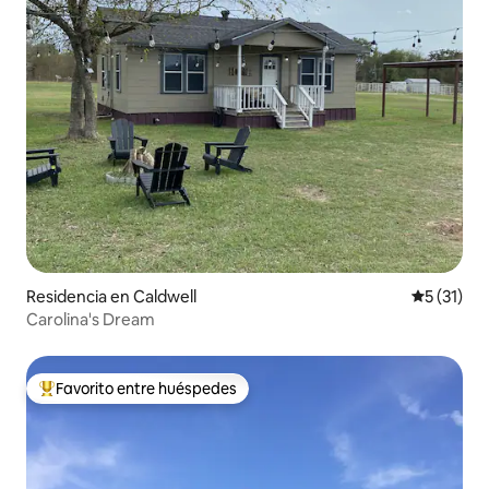
Residencia en Caldwell
Calificaci
5 (31)
Carolina's Dream
Favorito entre huéspedes
De los mejores en Favorito entre huéspedes