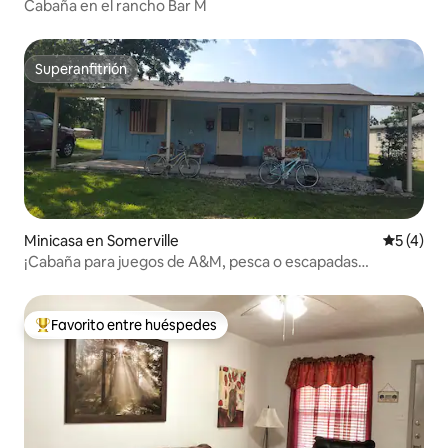
Cabaña en el rancho Bar M
Superanfitrión
Superanfitrión
Minicasa en Somerville
Calificac
5 (4)
¡Cabaña para juegos de A&M, pesca o escapadas
familiares!
Favorito entre huéspedes
De los mejores en Favorito entre huéspedes