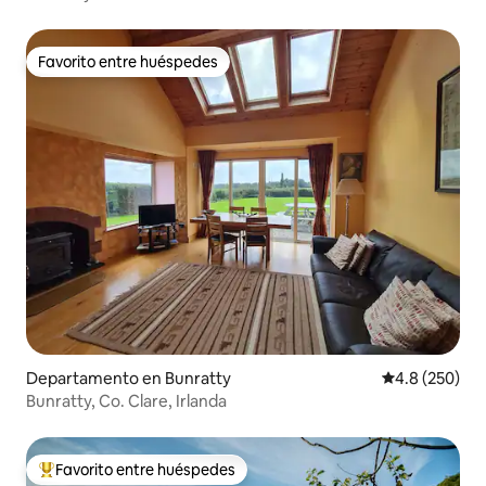
Favorito entre huéspedes
Favorito entre huéspedes
Departamento en Bunratty
Calificación p
4.8 (250)
Bunratty, Co. Clare, Irlanda
Favorito entre huéspedes
De los mejores en Favorito entre huéspedes