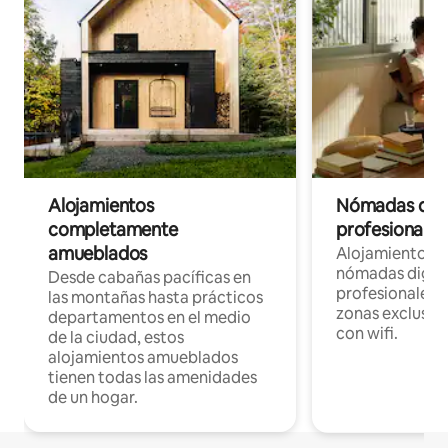
Alojamientos
Nómadas digit
completamente
profesionales 
amueblados
Alojamientos 
nómadas digita
Desde cabañas pacíficas en
profesionales d
las montañas hasta prácticos
zonas exclusiva
departamentos en el medio
con wifi.
de la ciudad, estos
alojamientos amueblados
tienen todas las amenidades
de un hogar.