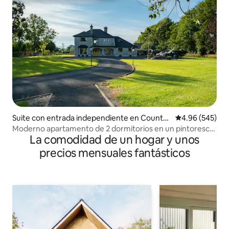
Suite con entrada independiente en County
Calificación pr
4.96 (545)
Limerick
Moderno apartamento de 2 dormitorios en un pintoresco
La comodidad de un hogar y unos
pueblo
precios mensuales fantásticos