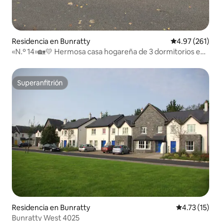
Residencia en Bunratty
Calificación p
4.97 (261)
«N.º 14»🏡💛 Hermosa casa hogareña de 3 dormitorios en
Bunratty
Superanfitrión
Superanfitrión
Residencia en Bunratty
Calificación 
4.73 (15)
Bunratty West 4025