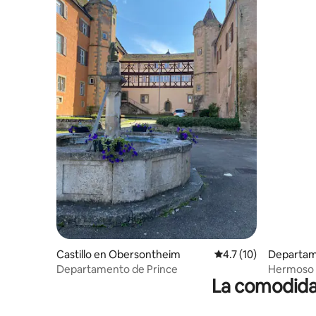
Castillo en Obersontheim
Calificación promedio
4.7 (10)
Departam
Departamento de Prince
Hermoso 
La comodidad
luminoso 