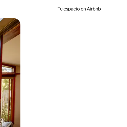
Tu espacio en Airbnb
ien tocando y deslizando la pantalla.