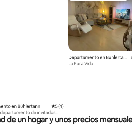
Departamento en Bühlertan
n
La Pura Vida
: 4.7 de 5; 10 evaluaciones
ento en Bühlertann
Calificación promedio: 5 de 5; 4 evaluac
5 (4)
departamento de invitados
 de un hogar y unos precios mensuale
con balcón (2 de 5)