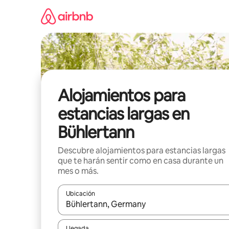
Ir
al
contenido
Alojamientos para
estancias largas en
Bühlertann
Descubre alojamientos para estancias largas
que te harán sentir como en casa durante un
mes o más.
Ubicación
Cuando los resultados estén disponibles, podrás na
Llegada