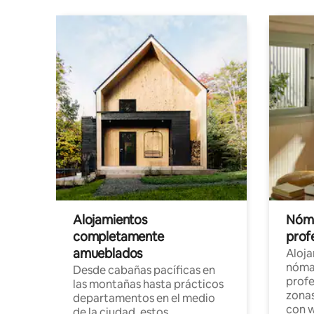
Alojamientos
Nóma
completamente
profe
amueblados
Aloj
nómad
Desde cabañas pacíficas en
profe
las montañas hasta prácticos
zonas
departamentos en el medio
con w
de la ciudad, estos