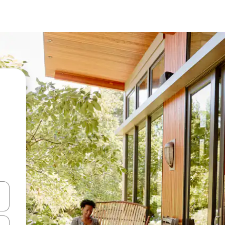
vegar usando las teclas de las flechas hacia arriba y hacia abajo, o b