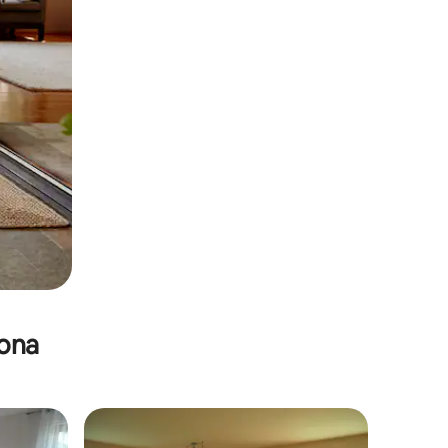
zona
re huéspedes