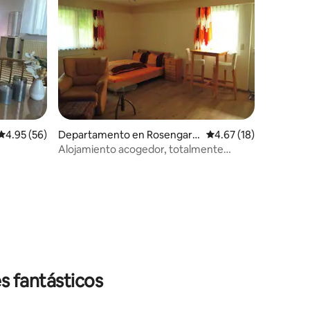
Calificación promedio: 4.95 de 5; 56 evaluaciones
4.95 (56)
Departamento en Rosengart
Calificación promedio:
4.67 (18)
en
Alojamiento acogedor, totalmente
equipado
iones
s fantásticos