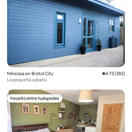
Minicasa en Bristol City
Calificación p
4.73 (392)
La pequeña cabaña
Favorito entre huéspedes
Favorito entre huéspedes