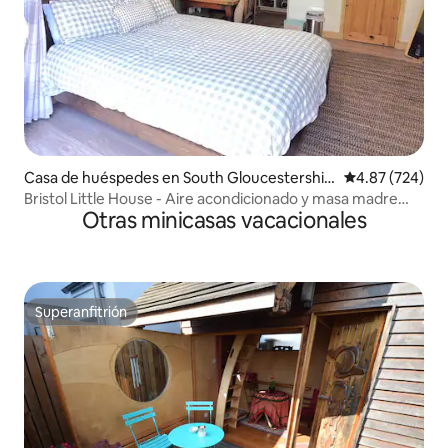
Casa de huéspedes en South Gloucestershir
Calificación pr
4.87 (724)
e
Bristol Little House - Aire acondicionado y masa madre
Otras minicasas vacacionales
casera
Superanfitrión
Superanfitrión