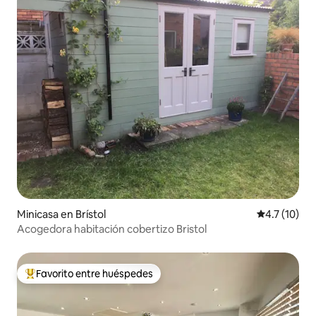
Minicasa en Brístol
Calificación
4.7 (10)
Acogedora habitación cobertizo Bristol
Favorito entre huéspedes
De los mejores en Favorito entre huéspedes