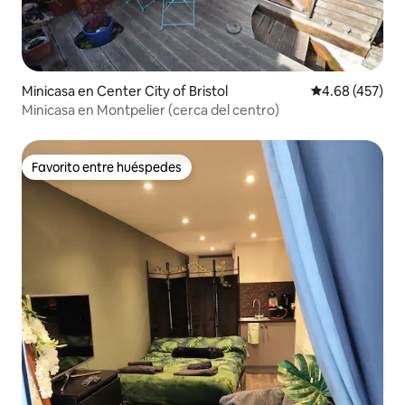
Minicasa en Center City of Bristol
Calificación pr
4.68 (457)
Minicasa en Montpelier (cerca del centro)
Favorito entre huéspedes
Favorito entre huéspedes