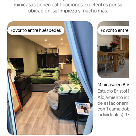
minicasas tienen calificaciones excelentes por su
ubicación, su limpieza y mucho más.
Favorito entre huéspedes
Favorito entre h
Favorito entre huéspedes
Favorito entre h
Minicasa en Brístol
Estudio Bristol Red
estacionamiento
Alojamiento indep
de estacionamiento
con 1 cama doble s
individuales), 1 so
de viaje y cocina 
horno, refrigerad
del mostrador, la