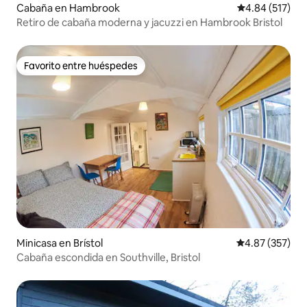
Cabaña en Hambrook
Calificación p
4.84 (517)
Retiro de cabaña moderna y jacuzzi en Hambrook Bristol
Favorito entre huéspedes
Favorito entre huéspedes
Minicasa en Brístol
Calificación pr
4.87 (357)
Cabaña escondida en Southville, Bristol