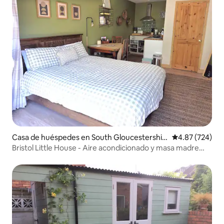
Casa de huéspedes en South Gloucestershir
Calificación pr
4.87 (724)
e
Bristol Little House - Aire acondicionado y masa madre
casera