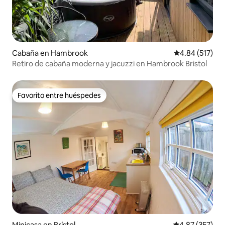
Cabaña en Hambrook
Calificación p
4.84 (517)
Retiro de cabaña moderna y jacuzzi en Hambrook Bristol
Favorito entre huéspedes
Favorito entre huéspedes
Minicasa en Brístol
Calificación pr
4.87 (357)