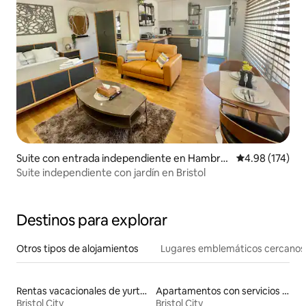
Suite con entrada independiente en Hambro
Calificación p
4.98 (174)
ok
Suite independiente con jardín en Bristol
Destinos para explorar
Otros tipos de alojamientos
Lugares emblemáticos cercanos
Rentas vacacionales de yurtas con jacuzzi
Apartamentos con servicios incluidos vacacionales
Bristol City
Bristol City