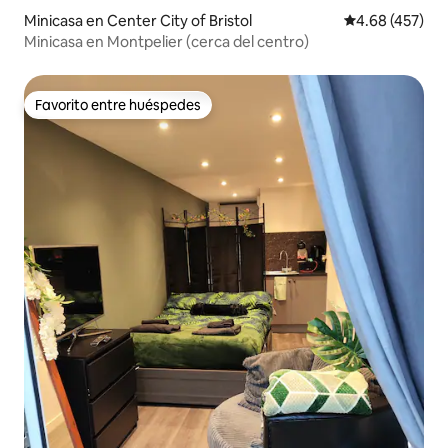
Minicasa en Center City of Bristol
Calificación pr
4.68 (457)
Minicasa en Montpelier (cerca del centro)
Favorito entre huéspedes
Favorito entre huéspedes