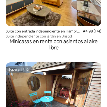
Suite con entrada independiente en Hambro
Calificación p
4.98 (174)
ok
Suite independiente con jardín en Bristol
Minicasas en renta con asientos al aire
libre
Superanfitrión
Superanfitrión