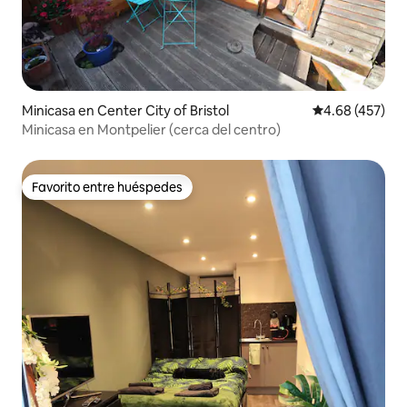
Minicasa en Center City of Bristol
Calificación pr
4.68 (457)
Minicasa en Montpelier (cerca del centro)
Favorito entre huéspedes
Favorito entre huéspedes