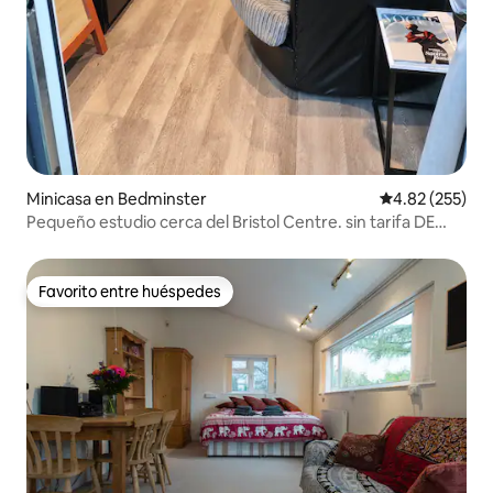
Minicasa en Bedminster
Calificación pr
4.82 (255)
Pequeño estudio cerca del Bristol Centre. sin tarifa DE
limpieza
Favorito entre huéspedes
Favorito entre huéspedes