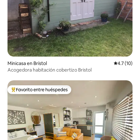
Minicasa en Brístol
Calificación
4.7 (10)
Acogedora habitación cobertizo Bristol
Favorito entre huéspedes
De los mejores en Favorito entre huéspedes