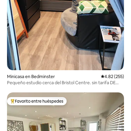
Minicasa en Bedminster
Calificación pr
4.82 (255)
Pequeño estudio cerca del Bristol Centre. sin tarifa DE
limpieza
Favorito entre huéspedes
De los mejores en Favorito entre huéspedes