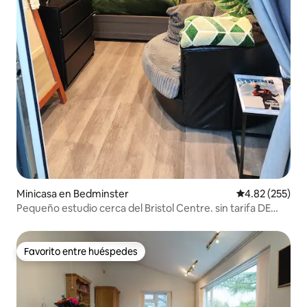
Minicasa en Bedminster
Calificación pr
4.82 (255)
Pequeño estudio cerca del Bristol Centre. sin tarifa DE
limpieza
Favorito entre huéspedes
Favorito entre huéspedes