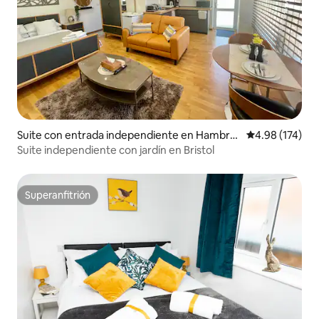
Suite con entrada independiente en Hambro
Calificación p
4.98 (174)
ok
Suite independiente con jardín en Bristol
Superanfitrión
Superanfitrión