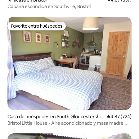
Cabaña escondida en Southville, Bristol
Favorito entre huéspedes
Favorito entre huéspedes
Casa de huéspedes en South Gloucestershir
Calificación pr
4.87 (724)
e
Bristol Little House - Aire acondicionado y masa madre
casera