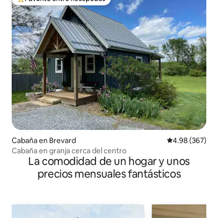
De los mejores en Favorito entre huéspedes
Cabaña en Brevard
Calificación pr
4.98 (367)
Cabaña en granja cerca del centro
La comodidad de un hogar y unos
precios mensuales fantásticos