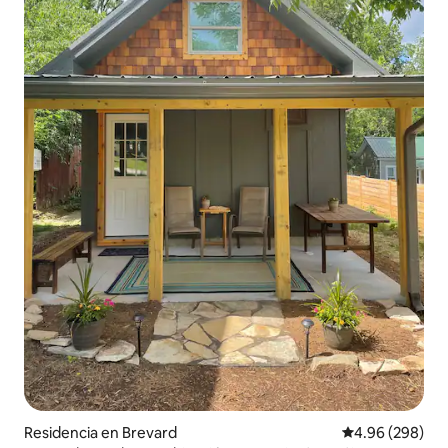
Residencia en Brevard
Calificación pr
4.96 (298)