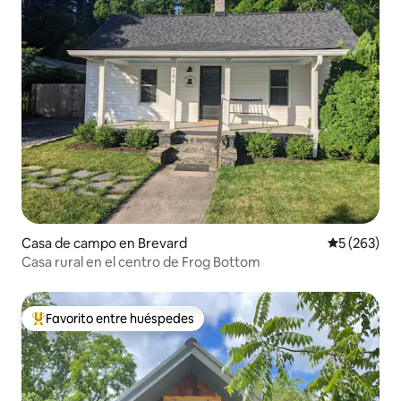
Casa de campo en Brevard
Calificació
5 (263)
Casa rural en el centro de Frog Bottom
Favorito entre huéspedes
De los mejores en Favorito entre huéspedes