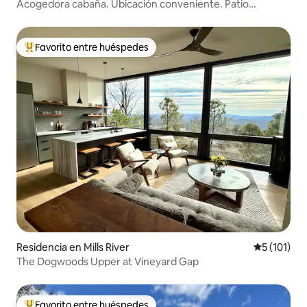
Acogedora cabaña. Ubicación conveniente. Patio
cercado.
Favorito entre huéspedes
De los mejores en Favorito entre huéspedes
Residencia en Mills River
Calificació
5 (101)
The Dogwoods Upper at Vineyard Gap
Favorito entre huéspedes