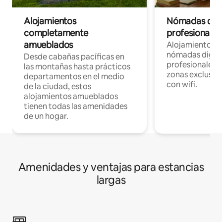
Alojamientos
Nómadas digit
completamente
profesionales 
amueblados
Alojamientos 
nómadas digita
Desde cabañas pacíficas en
profesionales d
las montañas hasta prácticos
zonas exclusiva
departamentos en el medio
con wifi.
de la ciudad, estos
alojamientos amueblados
tienen todas las amenidades
de un hogar.
Amenidades y ventajas para estancias
largas