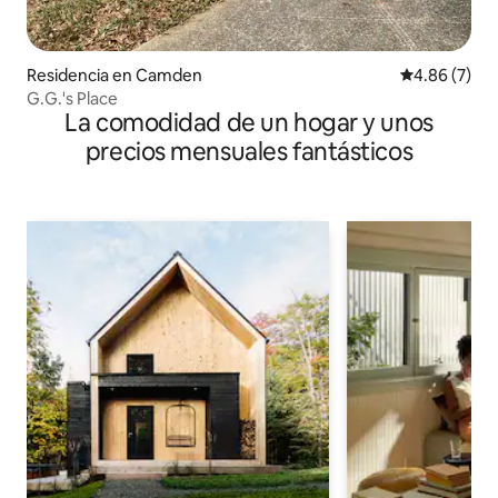
Residencia en Camden
Calificación
4.86 (7)
G.G.'s Place
La comodidad de un hogar y unos
precios mensuales fantásticos