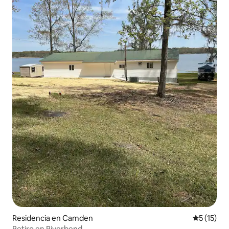
Residencia en Camden
Calificaci
5 (15)
Retiro en Riverbend