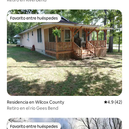
Favorito entre huéspedes
Favorito entre huéspedes
Residencia en Wilcox County
Calificación
4.9 (42)
Retiro en el río Gees Bend
Favorito entre huéspedes
Favorito entre huéspedes