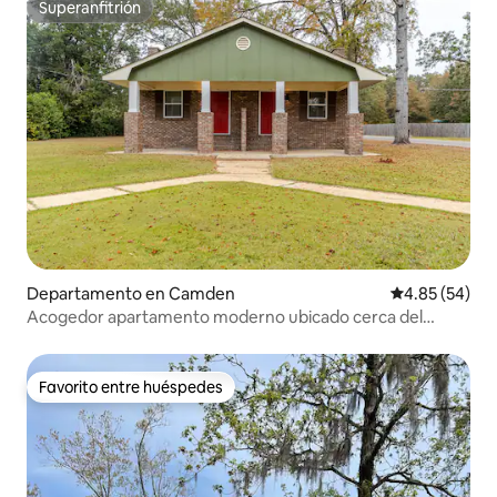
Superanfitrión
Superanfitrión
Departamento en Camden
Calificación p
4.85 (54)
Acogedor apartamento moderno ubicado cerca del
centro de la ciudad 406
Favorito entre huéspedes
Favorito entre huéspedes