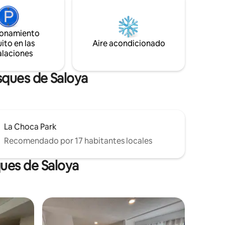
mesa alta con sillas, pantalla, frigobar,
ias,
horno de microondas, cafetera, lugar
ideal para descansar, meditar, tomar
ionamiento
decisiones importantes y una recarga de
ito en las
Aire acondicionado
energia.
alaciones
sques de Saloya
La Choca Park
Recomendado por 17 habitantes locales
ues de Saloya
re huéspedes