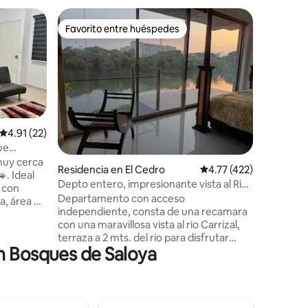
Condomin
Favorito entre huéspedes
Superanf
Favorito entre huéspedes
Superanf
Depto. 6 
Medicina
Disfruta 
departam
ubicado e
una priva
mayor tra
en una zo
excelent
Calificación promedio: 4.91 de 5; 22 evaluaciones
4.91 (22)
principal
ue
facilita t
muy cerca
iones
Residencia en El Cedro
Calificación promedio:
4.77 (422)
espacio 
. Ideal
todo lo n
Depto entero, impresionante vista al Rio
s con
como en c
Carrizal
Departamento con acceso
a, área de
descanso 
independiente, consta de una recamara
para
con una maravillosa vista al rio Carrizal,
pada y
terraza a 2 mts. del rio para disfrutar
nte, patio
n Bosques de Saloya
nuestra selva con increibles amaneceres
e inolvidales atardeceres, aire
 seguridad
acondicionado, baño, cuenta con una
 min. en
comoda sala, espacio muy agradable
cos,
tambien con vista al rio, con sillones,
TA