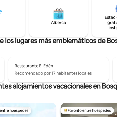
or con fabrica de hielos y
Reg.Sur. PEMEX; OXXO, Farmac
or de agua, sistema de osmosis
parques, otros.
 etapas agua para tomar, centro
Estac
 compartido. WiFi rapido! Muy
Alberca
gratu
inst
de los lugares más emblemáticos de Bo
Restaurante El Edén
Recomendado por 17 habitantes locales
ntes alojamientos vacacionales en Bosq
 entre huéspedes
Favorito entre huéspedes
 entre huéspedes
De los mejores en Favorito ent