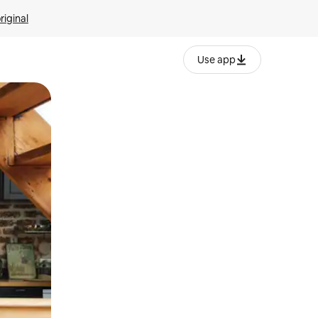
riginal
Use app
ien tocando y deslizando la pantalla.