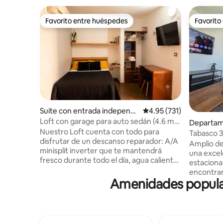
Favorito entre huéspedes
Favorito
Favorito entre huéspedes
Favorito
Suite con entrada independi
Calificación promedio: 
4.95 (731)
ente en Villahermosa
Loft con garage para auto sedán (4.6 mts
Departam
aprox)
Nuestro Loft cuenta con todo para
a
Tabasco 3
disfrutar de un descanso reparador: A/A
Amplio de
minisplit inverter que te mantendrá
una excel
fresco durante todo el día, agua caliente
estaciona
y un baño moderno y equipado. Disfruta
encontrara
de tus series favoritas en la Smart TV con
Amenidades popular
Olmecas, 
servicios de Netflix, Prime y
restaurant
programación local. El garaje te brinda la
farmacias
comodidad de guardar tu auto y la
Altabrisa, s
cocineta equipada te permitirá preparar
Queen siz