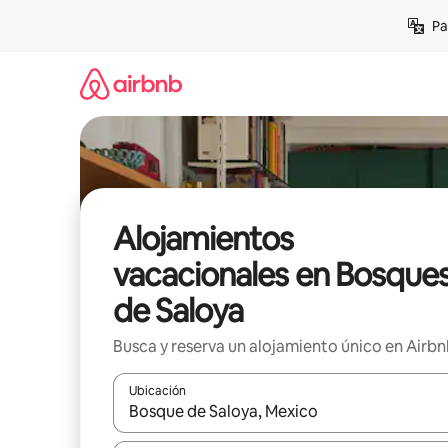
Ir
Pa
al
contenido
Alojamientos
vacacionales en Bosque
de Saloya
Busca y reserva un alojamiento único en Airb
Ubicación
Cuando los resultados estén disponibles, podrás na