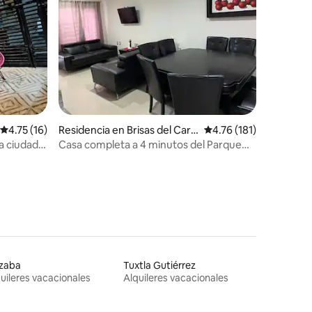
iones
Calificación promedio: 4.75 de 5; 16 evaluaciones
4.75 (16)
Residencia en Brisas del Carri
Calificación promedio:
4.76 (181)
zal
a ciudad,
Casa completa a 4 minutos del Parque
Tabasco
izaba
Tuxtla Gutiérrez
uileres vacacionales
Alquileres vacacionales