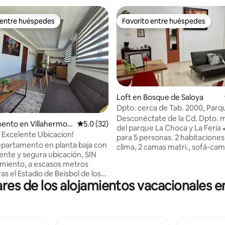
 entre huéspedes
Favorito entre huéspedes
 entre huéspedes
Favorito entre huéspedes
Loft en Bosque de Saloya
Dpto. cerca de Tab. 2000, Parq
4.95 de 5; 731 evaluaciones
Tabasco, CTA PMEX
Desconéctate de la Cd. Dpto. 
ento en Villahermos
Calificación promedio: 5.0 de 5; 32 evaluac
5.0 (32)
del parque La Choca y La Feria 
 Excelente Ubicacion!
para 5 personas. 2 habitacione
partamento en planta baja con
clima, 2 camas matri., sofá-cam
ente y segura ubicación, SIN
trabajo, sala–comedor, TV/wifi 
miento, a escasos metros
trabajar/relajarse. Cocina equi
s el Estadio de Beisbol de los
linda cafetería; agua fría y calie
es de los alojamientos vacacionales e
Universidad UVM, bares,
con área de lavado. Acceso
es de todos los tipos,
independiente. Videocámaras,
, a 5 minutos en carro de plaza
privada, estacionamiento. A 10
upermercados. 2 camas
auto de Galerías Tab. 2000, ban
e y 1.5 baños, cocina equipada,
gasolineras y más. Cerca del C