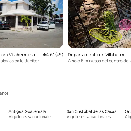
 4.91 de 5; 44 evaluaciones
a en Villahermosa
Calificación promedio: 4.61 de 5; 49 evaluac
4.61 (49)
Departamento en Villahermo
sa
laxias calle Júpiter
A solo 5 minutos del centro de l
Torre Pemex, Tab.2000
canos
Antigua Guatemala
San Cristóbal de las Casas
Or
Alquileres vacacionales
Alquileres vacacionales
Alq