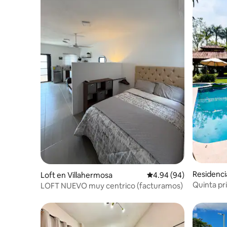
Residenci
Loft en Villahermosa
Calificación promedio:
4.94 (94)
Sección
Quinta pri
LOFT NUEVO muy centrico (facturamos)