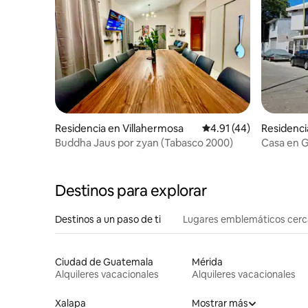
Residencia en Villahermosa
Calificación promedio:
4.91 (44)
Residenci
Buddha Jaus por zyan (Tabasco 2000)
Casa en Ga
Destinos para explorar
Destinos a un paso de ti
Lugares emblemáticos cer
Ciudad de Guatemala
Mérida
Alquileres vacacionales
Alquileres vacacionales
Xalapa
Mostrar más