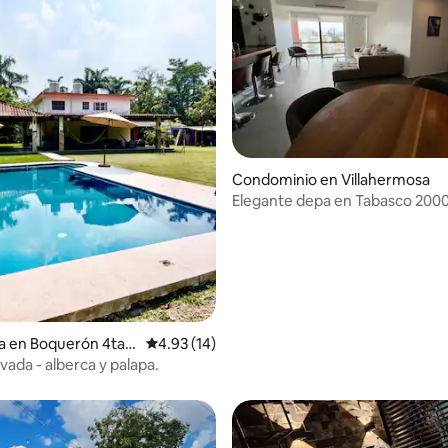
Condominio en Villahermosa
Elegante depa en Tabasco 2000
y gym
a en Boquerón 4ta.
Calificación promedio: 4.93 de 5; 14 evaluac
4.93 (14)
 4.94 de 5; 94 evaluaciones
vada - alberca y palapa.