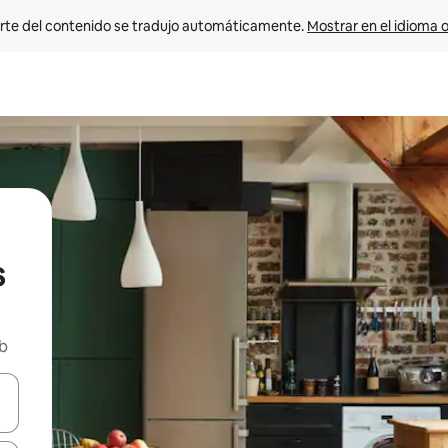
rte del contenido se tradujo automáticamente. 
Mostrar en el idioma o
s
nb
vegar usando las teclas de las flechas hacia arriba y hacia abajo, o b