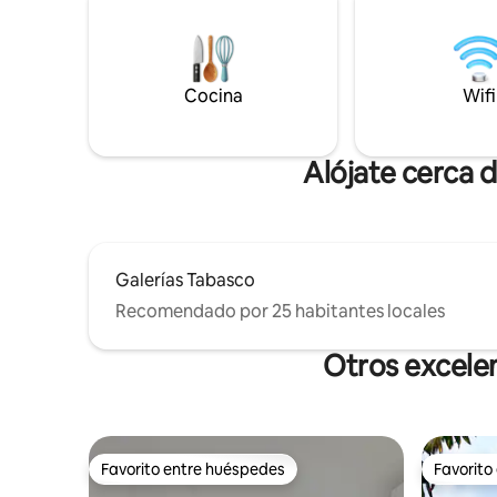
tus alimentos como en casa, si viajas con
refrigerad
tu mascota disfrutará de un pequeño
dispensad
jardín donde tambíen se podrá relajar!
inversa 5
de lavado
Cocina
Wifi
comodo!!
Alójate cerca 
Galerías Tabasco
Recomendado por 25 habitantes locales
Otros excele
Favorito entre huéspedes
Favorito
Favorito entre huéspedes
Favorito