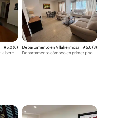
Calificación promedio: 5.0 de 5; 6 evaluaciones
5.0 (6)
Departamento en Villahermosa
Calificación promed
5.0 (3)
, alberca
Departamento cómodo en primer piso
iones