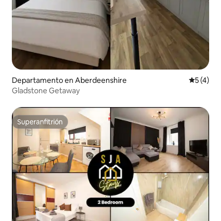
Departamento en Aberdeenshire
Calificac
5 (4)
Gladstone Getaway
Superanfitrión
Superanfitrión