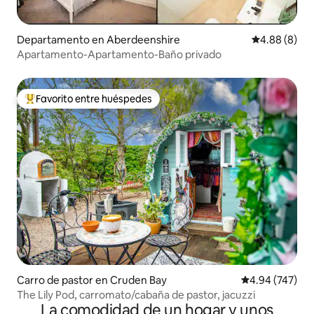
Departamento en Aberdeenshire
Calificación
4.88 (8)
Apartamento-Apartamento-Baño privado
Favorito entre huéspedes
De los mejores en Favorito entre huéspedes
Carro de pastor en Cruden Bay
Calificación pr
4.94 (747)
The Lily Pod, carromato/cabaña de pastor, jacuzzi
La comodidad de un hogar y unos