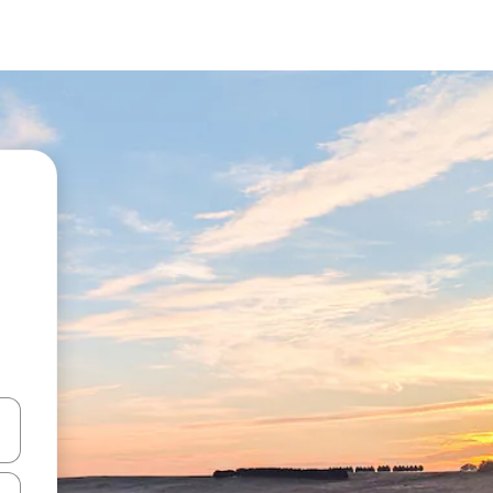
vegar usando las teclas de las flechas hacia arriba y hacia abajo, o b