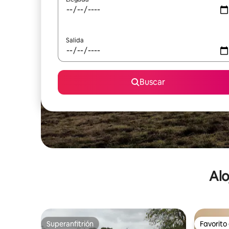
Salida
Buscar
Alo
Superanfitrión
Favorito
Superanfitrión
Favorito