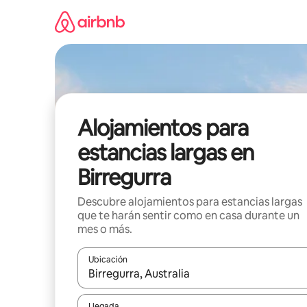
Ir
al
contenido
Alojamientos para
estancias largas en
Birregurra
Descubre alojamientos para estancias largas
que te harán sentir como en casa durante un
mes o más.
Ubicación
Cuando los resultados estén disponibles, podrás na
Llegada