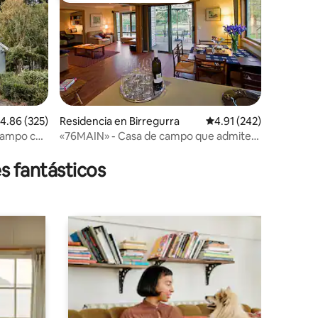
alificación promedio: 4.86 de 5; 325 evaluaciones
4.86 (325)
Residencia en Birregurra
Calificación promedio: 
4.91 (242)
campo con
«76MAIN» - Casa de campo que admite
iones
mascotas
s fantásticos