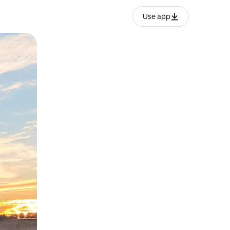
Use app
ien tocando y deslizando la pantalla.