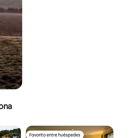
zona
Favorito entre huéspedes
Favorito entre huéspedes