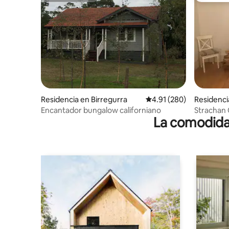
Residencia en Birregurra
Calificación promedio: 
4.91 (280)
Residenci
Encantador bungalow californiano
Strachan 
La comodidad