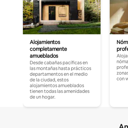
Alojamientos
Nóma
completamente
profe
amueblados
Aloj
nómad
Desde cabañas pacíficas en
profe
las montañas hasta prácticos
zonas
departamentos en el medio
con w
de la ciudad, estos
alojamientos amueblados
tienen todas las amenidades
de un hogar.
Am