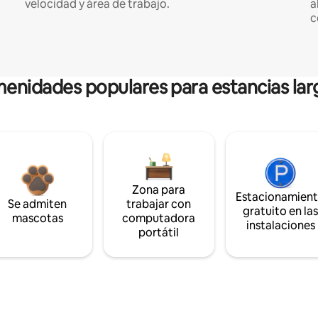
velocidad y área de trabajo.
a
c
enidades populares para estancias lar
Zona para
Estacionamien
Se admiten
trabajar con
gratuito en la
mascotas
computadora
instalaciones
portátil