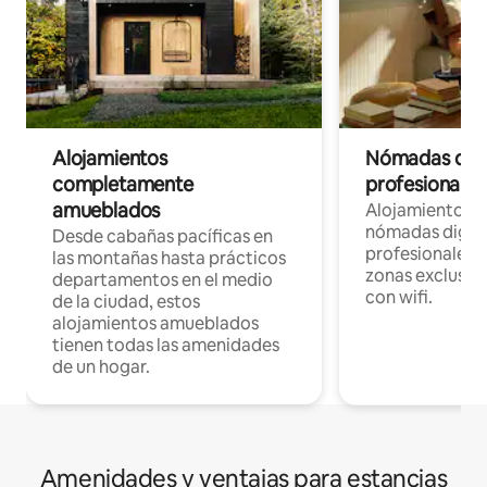
Alojamientos
Nómadas digit
completamente
profesionales 
amueblados
Alojamientos 
nómadas digita
Desde cabañas pacíficas en
profesionales d
las montañas hasta prácticos
zonas exclusiva
departamentos en el medio
con wifi.
de la ciudad, estos
alojamientos amueblados
tienen todas las amenidades
de un hogar.
Amenidades y ventajas para estancias