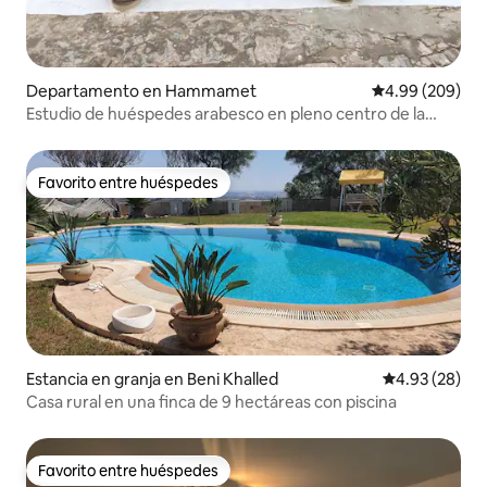
Departamento en Hammamet
Calificación pr
4.99 (209)
Estudio de huéspedes arabesco en pleno centro de la
medina.
Favorito entre huéspedes
Favorito entre huéspedes
Estancia en granja en Beni Khalled
Calificación p
4.93 (28)
Casa rural en una finca de 9 hectáreas con piscina
Favorito entre huéspedes
Favorito entre huéspedes