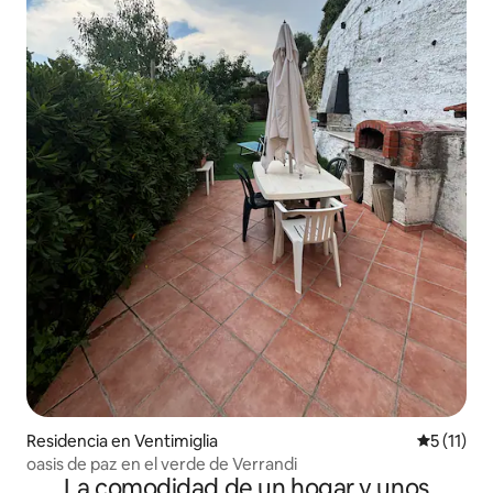
Residencia en Ventimiglia
Calificaci
5 (11)
oasis de paz en el verde de Verrandi
La comodidad de un hogar y unos