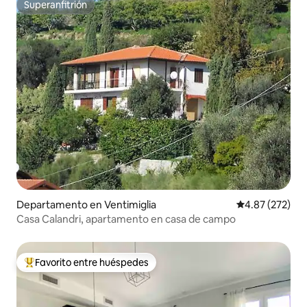
Superanfitrión
Superanfitrión
Departamento en Ventimiglia
Calificación pr
4.87 (272)
Casa Calandri, apartamento en casa de campo
Favorito entre huéspedes
De los mejores en Favorito entre huéspedes