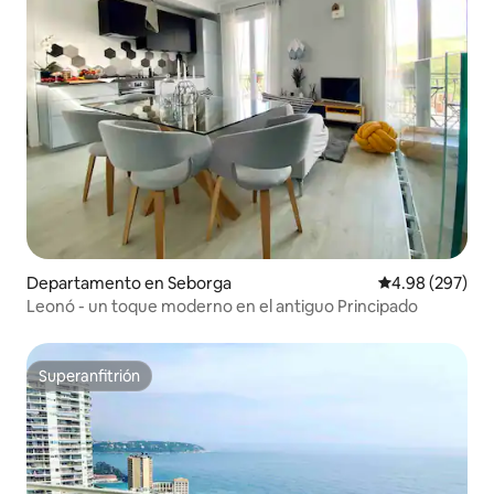
Departamento en Seborga
Calificación pr
4.98 (297)
Leonó - un toque moderno en el antiguo Principado
Superanfitrión
Superanfitrión