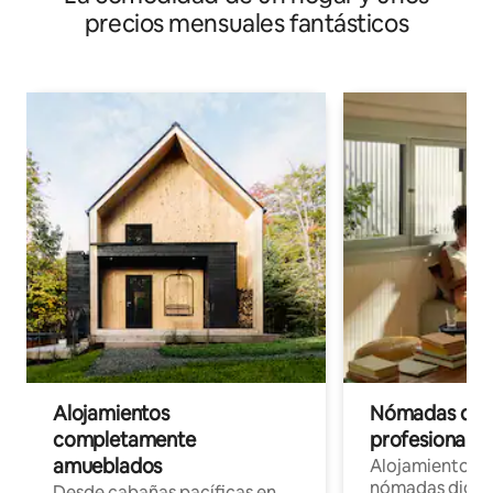
precios mensuales fantásticos
Alojamientos
Nómadas digit
completamente
profesionales 
amueblados
Alojamientos 
nómadas digita
Desde cabañas pacíficas en