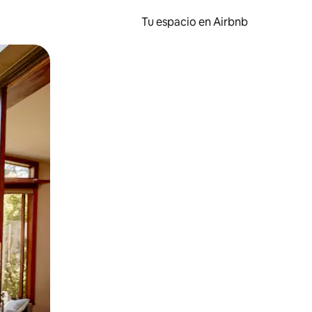
Tu espacio en Airbnb
ien tocando y deslizando la pantalla.