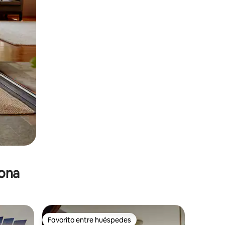
zona
Favorito entre huéspedes
Favorito entre huéspedes