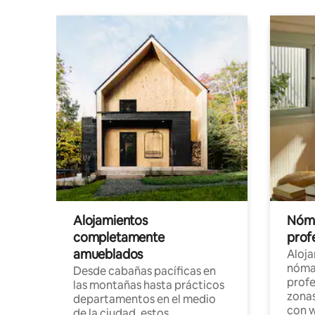
Alojamientos
Nóma
completamente
profe
amueblados
Aloj
nómad
Desde cabañas pacíficas en
profe
las montañas hasta prácticos
zonas
departamentos en el medio
con w
de la ciudad, estos