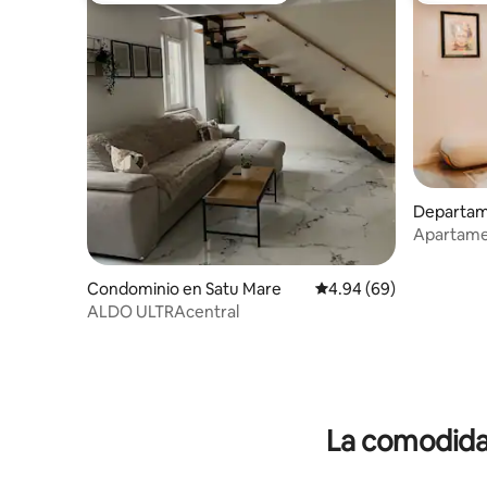
Departam
Apartame
Condominio en Satu Mare
Calificación promedio:
4.94 (69)
ALDO ULTRAcentral
La comodidad