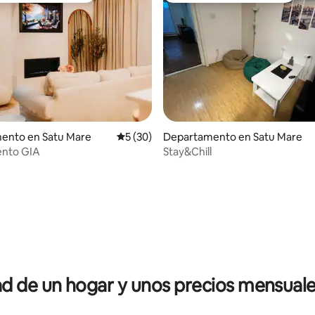
ento en Satu Mare
Calificación promedio: 5 de 5; 30 evaluac
5 (30)
Departamento en Satu Mare
nto GIA
Stay&Chill
 4.94 de 5; 69 evaluaciones
 de un hogar y unos precios mensuale