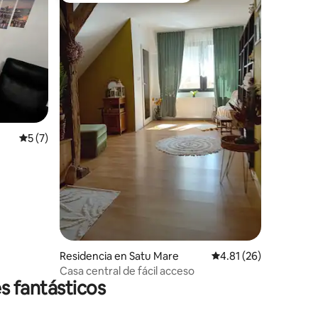
iones
Calificación promedio: 5 de 5; 7 evaluaciones
5 (7)
Residencia en Satu Mare
Calificación promedio:
4.81 (26)
Casa central de fácil acceso
s fantásticos