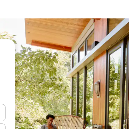
vegar usando las teclas de las flechas hacia arriba y hacia abajo, o b