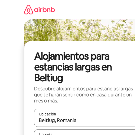
Ir
al
contenido
Alojamientos para
estancias largas en
Beltiug
Descubre alojamientos para estancias largas
que te harán sentir como en casa durante un
mes o más.
Ubicación
Cuando los resultados estén disponibles, podrás na
Llegada