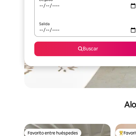
Salida
Buscar
Alo
Favorito entre huéspedes
Favor
Favorito entre huéspedes
De los m