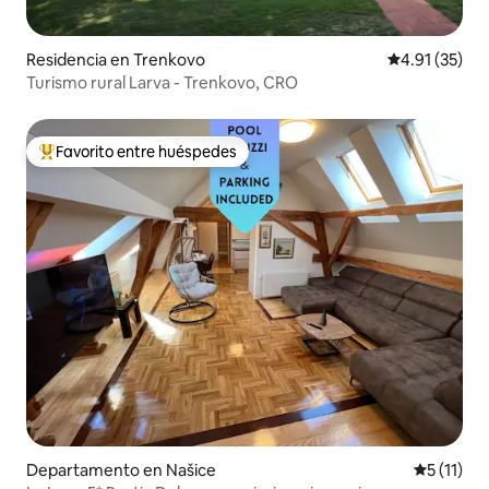
Residencia en Trenkovo
Calificación 
4.91 (35)
Turismo rural Larva - Trenkovo, CRO
Favorito entre huéspedes
De los mejores en Favorito entre huéspedes
Departamento en Našice
Calificaci
5 (11)