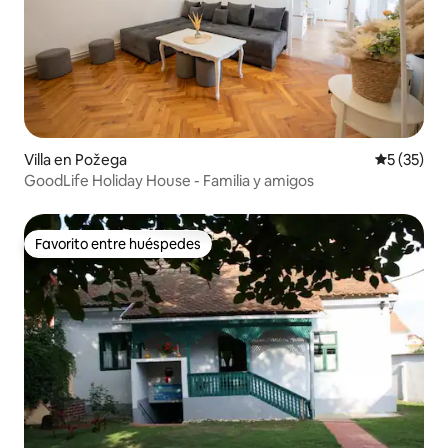
Villa en Požega
Calificaci
5 (35)
GoodLife Holiday House - Familia y amigos
Favorito entre huéspedes
Favorito entre huéspedes