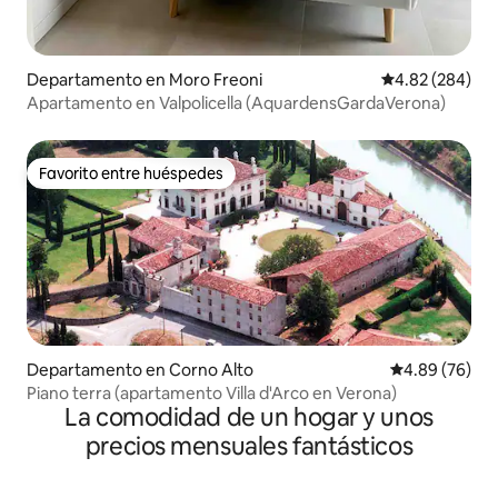
Departamento en Moro Freoni
Calificación pr
4.82 (284)
Apartamento en Valpolicella (AquardensGardaVerona)
Favorito entre huéspedes
Favorito entre huéspedes
Departamento en Corno Alto
Calificación p
4.89 (76)
Piano terra (apartamento Villa d'Arco en Verona)
La comodidad de un hogar y unos
precios mensuales fantásticos