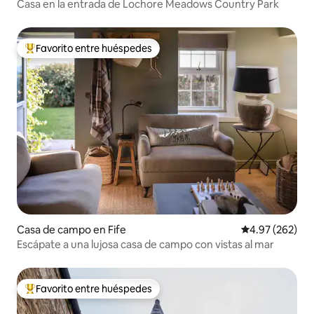
Casa en la entrada de Lochore Meadows Country Park
Favorito entre huéspedes
De los mejores en Favorito entre huéspedes
Casa de campo en Fife
Calificación pr
4.97 (262)
Escápate a una lujosa casa de campo con vistas al mar
Favorito entre huéspedes
De los mejores en Favorito entre huéspedes