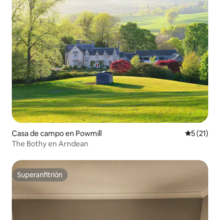
Casa de campo en Powmill
Calificaci
5 (21)
The Bothy en Arndean
Superanfitrión
Superanfitrión