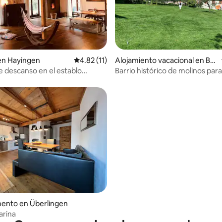
 4.98 de 5; 40 evaluaciones
en Hayingen
Calificación promedio: 4.82 de 5; 11 evaluac
4.82 (11)
Alojamiento vacacional en Bu
chen
 descanso en el establo
Barrio histórico de molinos para
o, 157m²
huéspedes de vacaciones
ento en Überlingen
arina