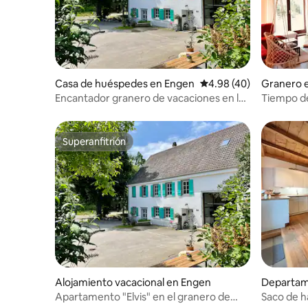
Casa de huéspedes en Engen
Calificación promedio:
4.98 (40)
Granero 
Encantador granero de vacaciones en la
Tiempo de
finca "Alte Ölmühle"
convertid
Superanfitrión
Superanfitrión
Alojamiento vacacional en Engen
Departam
Apartamento "Elvis" en el granero de
Saco de h