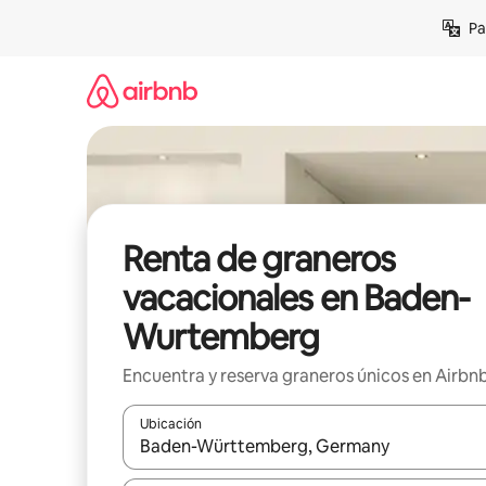
Ir
Pa
al
contenido
Renta de graneros
vacacionales en Baden-
Wurtemberg
Encuentra y reserva graneros únicos en Airbn
Ubicación
Cuando los resultados estén disponibles, podrás na