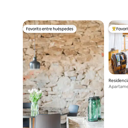
vacaciones Alte Ölmühle
Favorito entre huéspedes
Favor
Favorito entre huéspedes
De los m
Residenci
Apartamen
en Old Bar