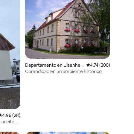
iones
Departamento en Ulsenhei
Calificación promedio: 
4.74 (200)
m
Comodidad en un ambiente histórico
Calificación promedio: 4.96 de 5; 28 evaluaciones
4.96 (28)
 aceite,