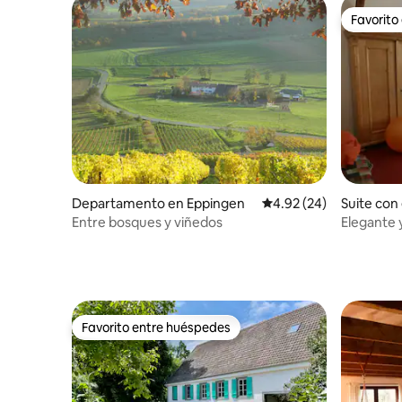
Favorito
Favorito
Departamento en Eppingen
Calificación promedio:
4.92 (24)
Suite con
en Erlenb
Entre bosques y viñedos
Elegante 
Wasgau
Favorito entre huéspedes
Favorito entre huéspedes