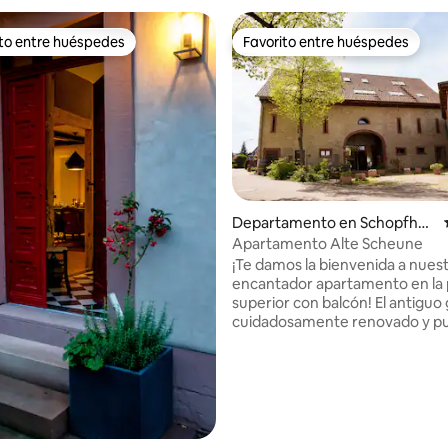
ito entre huéspedes
Favorito entre huéspedes
ejores en Favorito entre huéspedes
Favorito entre huéspedes
Departamento en Schopfhei
m
Apartamento Alte Scheune
¡Te damos la bienvenida a nues
encantador apartamento en la 
superior con balcón! El antiguo
cuidadosamente renovado y pu
tiene capacidad para 9–10 pers
Cada habitación tiene su propio
Se puede reservar una sala de 
(últimas fotos) bajo petición (i
 4.98 de 5; 48 evaluaciones
en Eutopia Schopfheim). La pa
tren "Schlattholz Schopfheim" e