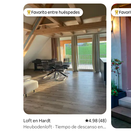
Favorito entre huéspedes
Favor
De los mejores en Favorito entre huéspedes
De los m
Loft en Hardt
Calificación promedio:
4.98 (48)
Heubodenloft · Tiempo de descanso en