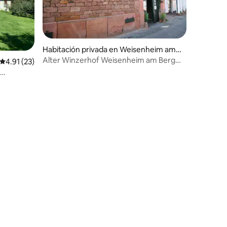
Habitación privada en Weisenheim am B
erg
Alter Winzerhof Weisenheim am Berg
iones
Calificación promedio: 4.91 de 5; 23 evaluaciones
4.91 (23)
Apartamento de vacaciones