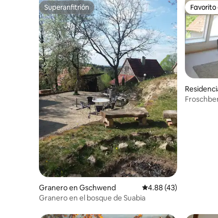
Superanfitrión
Favorito
Superanfitrión
Favorito
Residenci
Froschber
Granero en Gschwend
Calificación promedio:
4.88 (43)
Granero en el bosque de Suabia