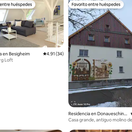
 entre huéspedes
Favorito entre huéspedes
 entre huéspedes
Favorito entre huéspedes
a en Besigheim
Calificación promedio: 4.91 de 5; 34 evaluac
4.91 (34)
g Loft
 4.88 de 5; 43 evaluaciones
Residencia en Donauesching
en
Casa grande, antiguo molino de
más tarde casa de pastor,