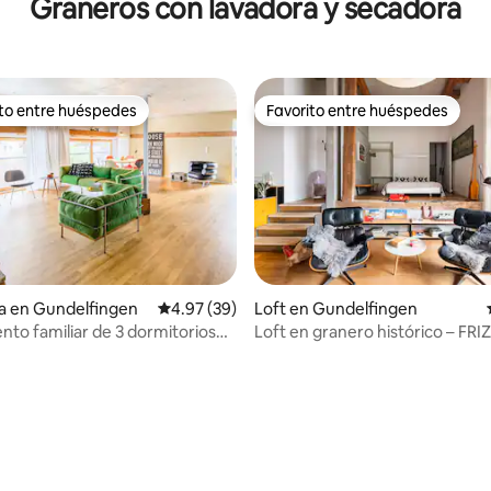
Graneros con lavadora y secadora
ito entre huéspedes
Favorito entre huéspedes
ejores en Favorito entre huéspedes
Favorito entre huéspedes
a en Gundelfingen
Calificación promedio: 4.97 de 5; 39 evaluac
4.97 (39)
Loft en Gundelfingen
to familiar de 3 dormitorios
Loft en granero histórico – FRIZ
n – FRIZ 7