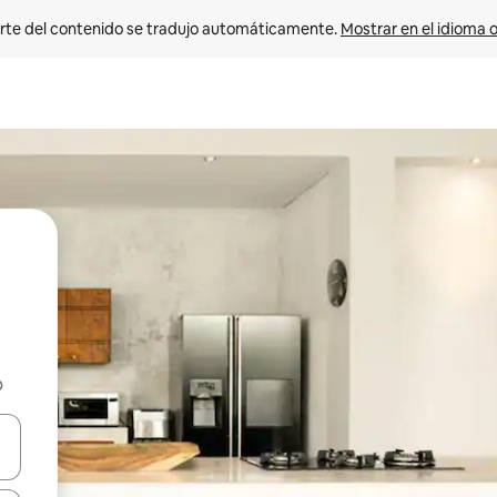
rte del contenido se tradujo automáticamente. 
Mostrar en el idioma o
b
vegar usando las teclas de las flechas hacia arriba y hacia abajo, o b