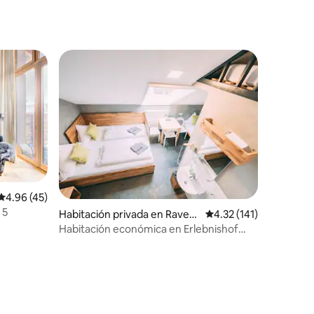
iones
Calificación promedio: 4.96 de 5; 45 evaluaciones
4.96 (45)
 5
Habitación privada en Raven
Calificación promedio:
4.32 (141)
sburg
Habitación económica en Erlebnishof
Gut Hügle