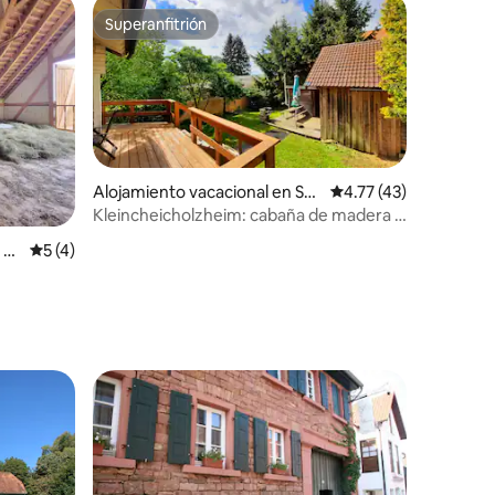
Superanfitrión
Superanfitrión
Alojamiento vacacional en Sc
Calificación promedio
4.77 (43)
hefflenz
Kleincheicholzheim: cabaña de madera y
antiguo granero
iones
 R
Calificación promedio: 5 de 5; 4 evaluaciones
5 (4)
re huéspedes