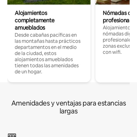
Alojamientos
Nómadas digit
completamente
profesionales 
amueblados
Alojamientos 
nómadas digita
Desde cabañas pacíficas en
profesionales d
las montañas hasta prácticos
zonas exclusiva
departamentos en el medio
con wifi.
de la ciudad, estos
alojamientos amueblados
tienen todas las amenidades
de un hogar.
Amenidades y ventajas para estancias
largas