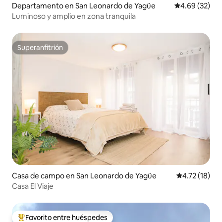
Departamento en San Leonardo de Yagüe
Calificación p
4.69 (32)
Luminoso y amplio en zona tranquila
Superanfitrión
Superanfitrión
Casa de campo en San Leonardo de Yagüe
Calificación 
4.72 (18)
Casa El Viaje
Favorito entre huéspedes
De los mejores en Favorito entre huéspedes