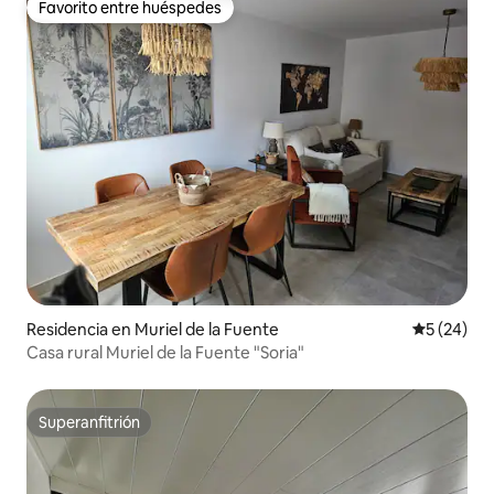
Favorito entre huéspedes
Favorito entre huéspedes
Residencia en Muriel de la Fuente
Calificaci
5 (24)
Casa rural Muriel de la Fuente "Soria"
Superanfitrión
Superanfitrión