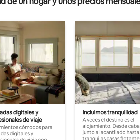
 de un hogar y unos precios mensuale
das digitales y
Incluimos tranquilidad
sionales de viaje
A veces el destino es el
alojamiento. Desde caba
amientos cómodos para
junto al acantilado hasta
as digitales y
tranquilas casas flotante
sionales de viaje con