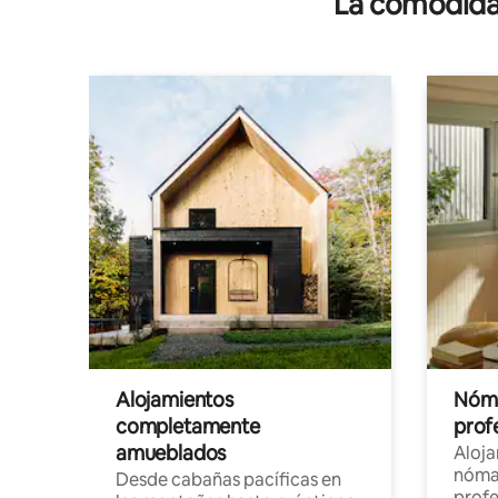
La comodidad
Alojamientos
Nóma
completamente
profe
amueblados
Aloj
nómad
Desde cabañas pacíficas en
profe