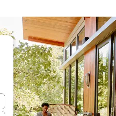
vegar usando las teclas de las flechas hacia arriba y hacia abajo, o b