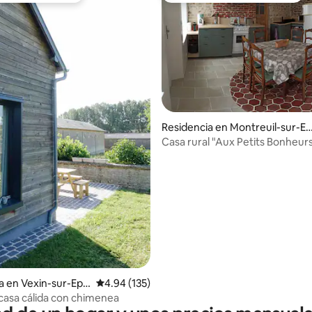
Residencia en Montreuil-sur-Ep
e
Casa rural "Aux Petits Bonheur
4.95 de 5; 112 evaluaciones
a en Vexin-sur-Ept
Calificación promedio: 4.94 de 5; 135 evaluac
4.94 (135)
asa cálida con chimenea