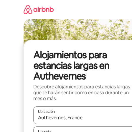
Ir
al
contenido
Alojamientos para
estancias largas en
Authevernes
Descubre alojamientos para estancias largas
que te harán sentir como en casa durante un
mes o más.
Ubicación
Cuando los resultados estén disponibles, podrás na
Llegada