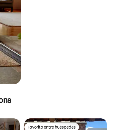
zona
Favorito entre huéspedes
re huéspedes
Favorito entre huéspedes