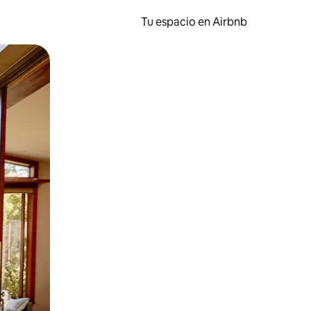
Tu espacio en Airbnb
ien tocando y deslizando la pantalla.