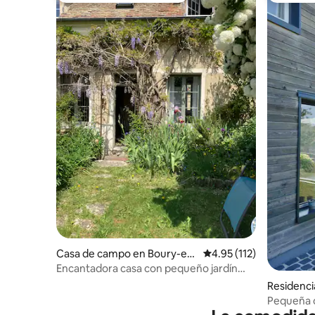
Casa de campo en Boury-en-
Calificación promedio: 
4.95 (112)
Vexin
Encantadora casa con pequeño jardín
privado
Residenci
e
Pequeña c