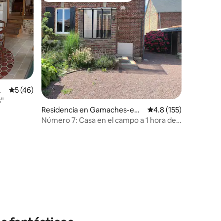
t
Calificación promedio: 5 de 5; 46 evaluaciones
5 (46)
s"
Residencia en Gamaches-en-
Calificación promedio
4.8 (155)
Vexin
Número 7: Casa en el campo a 1 hora de
París
iones