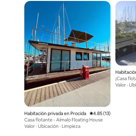
Habitació
¡Casa flo
Valor
·
Ubi
Habitación privada en Procida
Calificación promedio:
4.85 (13)
Casa flotante - Almalo Floating House
Valor
·
Ubicación
·
Limpieza