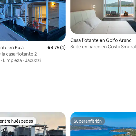
Casa flotante en Golfo Aranci
Suite en barco en Costa Smera
ante en Pula
Calificación promedio: 4.75 de 5; 4 evaluac
4.75 (4)
la casa flotante 2
·
Limpieza
·
Jacuzzi
 4.85 de 5; 13 evaluaciones
 entre huéspedes
Superanfitrión
 entre huéspedes
Superanfitrión