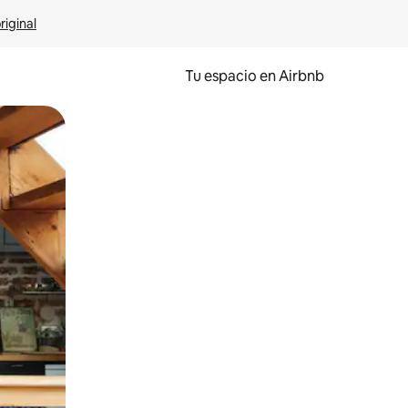
riginal
Tu espacio en Airbnb
ien tocando y deslizando la pantalla.