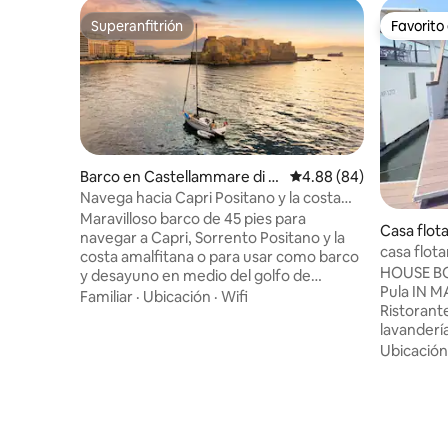
Superanfitrión
Favorito
Superanfitrión
Favorito
Barco en Castellammare di St
Calificación promedio:
4.88 (84)
abia
Navega hacia Capri Positano y la costa
amalfitana
Maravilloso barco de 45 pies para
Casa flot
navegar a Capri, Sorrento Positano y la
casa flota
costa amalfitana o para usar como barco
HOUSE BO
y desayuno en medio del golfo de
Pula IN 
Nápoles. Nueva tumbona en la proa y
Familiar
·
Ubicación
·
Wifi
Ristorante
aire acondicionado nuevo también
lavandería, m
durante la navegación. Readaptación de
OLIVA es 
Ubicación
2025. Cerca de la estación de tren. Zona
independi
de estacionamiento disponible. Para
de estar, 
disfrutar de tus vacaciones, puedes
dormitori
hacer piragüismo, usa mi Stand Up
en el cast
Paddle o 4 bicicletas (una de estas
cuadrados
también tiene el asiento para niños). El