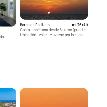
Barco en Positano
Calificación promedio
4.76 (41)
Costa amalfitana desde Salerno (puede
incluir tour en barco a Capri)
Ubicación
·
Valor
·
Moverse por la zona
lda
iones