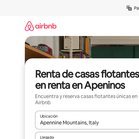
Ir
Pa
al
contenido
Renta de casas flotantes
en renta en Apeninos
Encuentra y reserva casas flotantes únicas en
Airbnb
Ubicación
Cuando los resultados estén disponibles, podrás na
Llegada