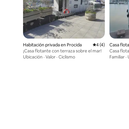
Habitación privada en Procida
Calificación prome
4 (4)
Casa flot
¡Casa flotante con terraza sobre el mar!
Casa flot
Ubicación
·
Valor
·
Ciclismo
Familiar
·