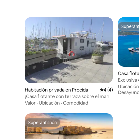
Superanf
Superanf
Casa flot
do
Exclusiva 
Ubicación
Habitación privada en Procida
Calificación prome
4 (4)
Desayun
¡Casa flotante con terraza sobre el mar!
Valor
·
Ubicación
·
Comodidad
Superanfitrión
Superanfitrión