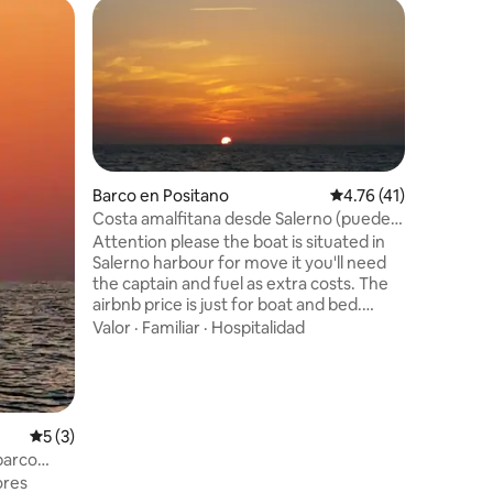
Barco en Positano
Calificación promedio
4.76 (41)
Costa amalfitana desde Salerno (puede
incluir tour en barco a Capri)
Attention please the boat is situated in
iones
Casa flot
Salerno harbour for move it you'll need
ARENA de 
the captain and fuel as extra costs. The
Floating 
airbnb price is just for boat and bed.
apartament
Confortable and modern boat wirh two
Valor
·
Familiar
·
Hospitalidad
(33 m2 en
bathrooms, 3 shower, two inside and one
exterior)
outside with hot and cold water, kitchen,
resbaladi
Ubicació
snorkel, etc.. Get ready for
doble y l
unforgettable sunsets, amazing food,
estar co
funny moments, breathtaking views,
Calificación promedio: 5 de 5; 3 evaluaciones
5 (3)
totalmen
strolls through the narrow streets of
barco
La casa f
historic villages, diving, relaxing
ores
dos pequ
moments, georgeus sailing and new