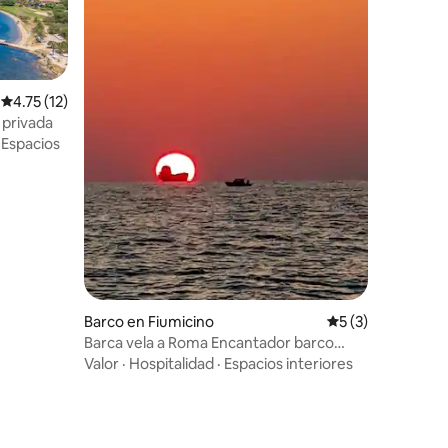
Calificación promedio: 4.75 de 5; 12 evaluaciones
4.75 (12)
 privada
·
Espacios
iones
Barco en Fiumicino
Calificación prom
5 (3)
Barca vela a Roma Encantador barco
inglés
Valor
·
Hospitalidad
·
Espacios interiores