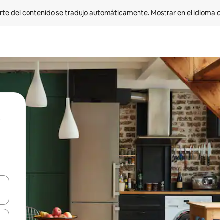
rte del contenido se tradujo automáticamente. 
Mostrar en el idioma o
vegar usando las teclas de las flechas hacia arriba y hacia abajo, o b