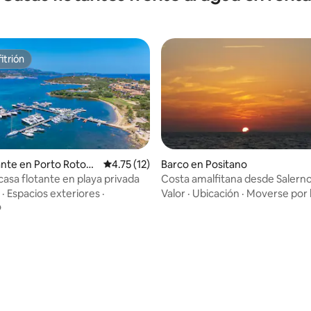
itrión
itrión
ante en Porto Roton
Calificación promedio: 4.75 de 5; 12 evaluac
4.75 (12)
Barco en Positano
casa flotante en playa privada
Costa amalfitana desde Salern
incluir tour en barco a Capri)
·
Espacios exteriores
·
Valor
·
Ubicación
·
Moverse por 
dio: 4 de 5; 4 evaluaciones
o