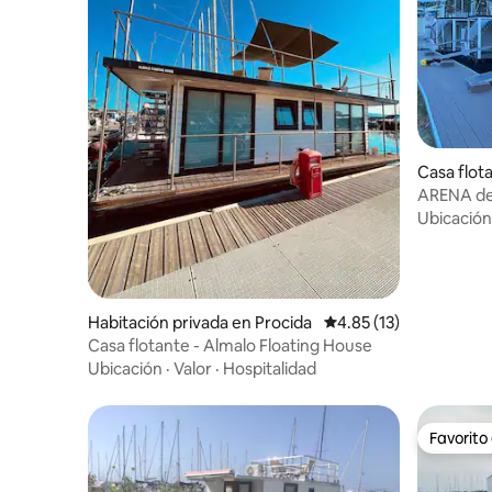
Casa flot
ARENA de 
Ubicación
Habitación privada en Procida
Calificación promedio:
4.85 (13)
Casa flotante - Almalo Floating House
Ubicación
·
Valor
·
Hospitalidad
Favorito
Favorito