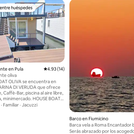
 entre huéspedes
 entre huéspedes
 4.88 de 5; 84 evaluaciones
ante en Pula
Calificación promedio: 4.93 de 5; 14 evaluac
4.93 (14)
nte oliva
AT OLIVA se encuentra en
MARINA DI VERUDA que ofrece
, Caffè-Bar, piscina al aire libre,
inimercado. HOUSE BOAT
una casa flotante
·
Familiar
·
Jacuzzi
ente con: Patio cubierto, sala
cocina, 1 baño con ducha, 1
Barco en Fiumicino
o doble, 1 dormitorio con camas
Barca vela a Roma Encantador 
illo, terraza de 45 metros
inglés
Serás abrazado por los acoged
, bañera de hidromasaje,