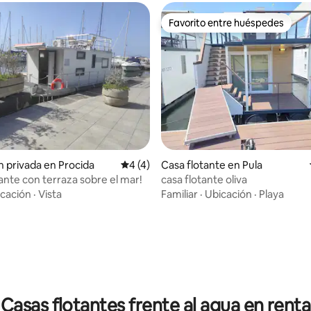
Favorito entre huéspedes
Favorito entre huéspedes
n privada en Procida
Calificación promedio: 4 de 5; 4 evaluac
4 (4)
Casa flotante en Pula
tante con terraza sobre el mar!
casa flotante oliva
cación
·
Vista
Familiar
·
Ubicación
·
Playa
 4.85 de 5; 13 evaluaciones
Casas flotantes frente al agua en renta