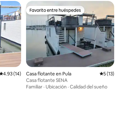
Favorito entre huéspedes
Favorito entre huéspedes
iones
Calificación promedio: 4.93 de 5; 14 evaluaciones
4.93 (14)
Casa flotante en Pula
Calificación prome
5 (13)
Casa flotante SENA
Familiar
·
Ubicación
·
Calidad del sueño