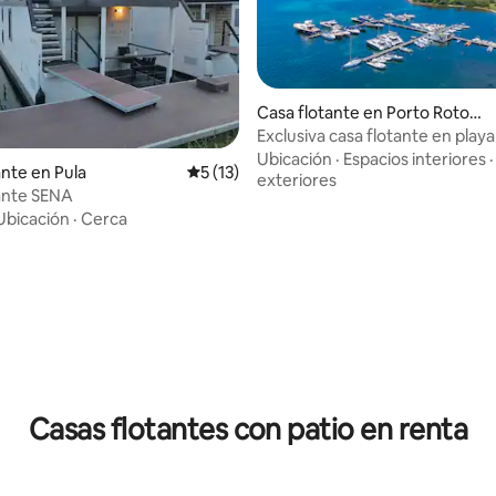
Casa flotante en Porto Roton
do
Exclusiva casa flotante en playa
Ubicación
·
Espacios interiores
dio: 4 de 5; 4 evaluaciones
ante en Pula
Calificación promedio: 5 de 5; 13 evaluac
5 (13)
exteriores
ante SENA
Ubicación
·
Cerca
Casas flotantes con patio en renta