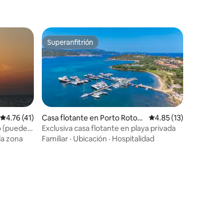
Superanfitrión
Superanfitrión
iones
Calificación promedio: 4.76 de 5; 41 evaluaciones
4.76 (41)
Casa flotante en Porto Roton
Calificación promedio
4.85 (13)
do
o (puede
Exclusiva casa flotante en playa privada
la zona
Familiar
·
Ubicación
·
Hospitalidad