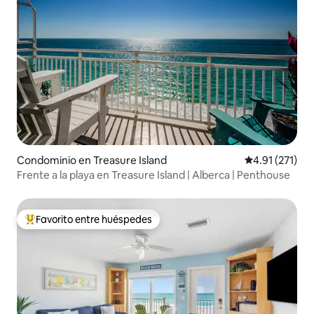
Condominio en Treasure Island
Calificación p
4.91 (271)
Frente a la playa en Treasure Island | Alberca | Penthouse
Favorito entre huéspedes
De los mejores en Favorito entre huéspedes