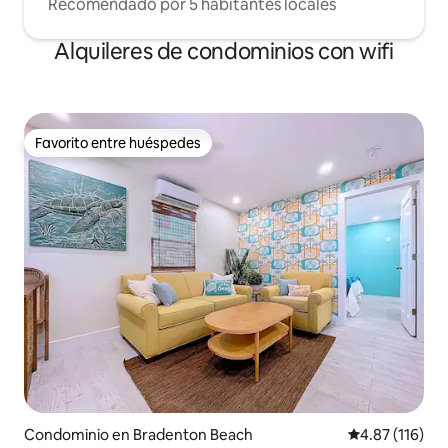
Recomendado por 5 habitantes locales
Alquileres de condominios con wifi
Favorito entre huéspedes
Favorito entre huéspedes
Condominio en Bradenton Beach
Calificación p
4.87 (116)