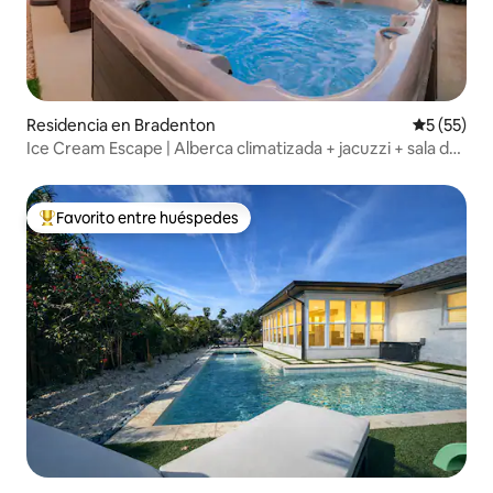
Residencia en Bradenton
Calificaci
5 (55)
Ice Cream Escape | Alberca climatizada + jacuzzi + sala de
juegos
Favorito entre huéspedes
De los mejores en Favorito entre huéspedes