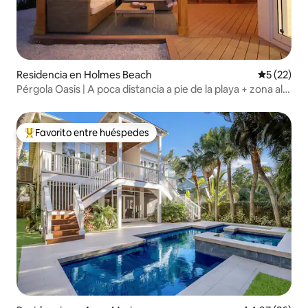
Residencia en Holmes Beach
Calificaci
5 (22)
Pérgola Oasis | A poca distancia a pie de la playa + zona al
aire libre
Favorito entre huéspedes
De los mejores en Favorito entre huéspedes