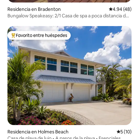
Residencia en Bradenton
Calificación p
4.94 (48)
Bungalow Speakeasy: 2/1 Casa de spa a poca distancia del
centro de la ciudad
Favorito entre huéspedes
De los mejores en Favorito entre huéspedes
Residencia en Holmes Beach
Calificaci
5 (10)
Casa de playa de lujo • A pasos de la playa • Esenciales