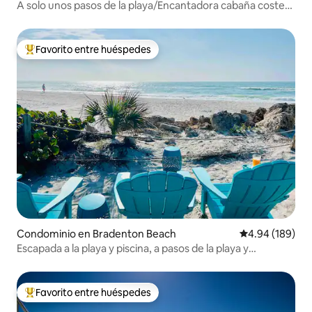
A solo unos pasos de la playa/Encantadora cabaña costera
a poca distancia a pie
Favorito entre huéspedes
De los mejores en Favorito entre huéspedes
Condominio en Bradenton Beach
Calificación pr
4.94 (189)
Escapada a la playa y piscina, a pasos de la playa y
restaurantes
Favorito entre huéspedes
De los mejores en Favorito entre huéspedes