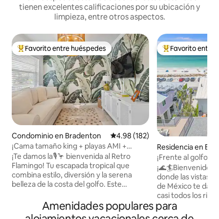
tienen excelentes calificaciones por su ubicación y
limpieza, entre otros aspectos.
Favorito entre huéspedes
Favorito entre
De los mejores en Favorito entre huéspedes
De los mejores en
Condominio en Bradenton
Calificación promedio: 4.98 de 5
4.98 (182)
¡Cama tamaño king + playas AMI +
Residencia en Bra
equipo de playa!
ach
¡Te damos la🎙️🦩 bienvenida al Retro
¡Frente al golfo! ¡
Flamingo! Tu escapada tropical que
atardecer! + ¡A poc
¡🌊🏄Bienvenido a
combina estilo, diversión y la serena
muelle de Bridge S
donde las vistas p
belleza de la costa del golfo. Este
de México te dan 
acogedor y vibrante apartamento
casi todos los rincones! 🏖️Dis
temático es el destino perfecto para tus
Amenidades populares para
mejor refugio fren
próximas vacaciones en la playa. A poca
propiedad única e
alojamientos vacacionales cerca de