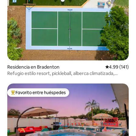
Residencia en Bradenton
Calificación p
4.99 (141)
Refugio estilo resort, pickleball, alberca climatizada,
juegos.
Favorito entre huéspedes
De los mejores en Favorito entre huéspedes