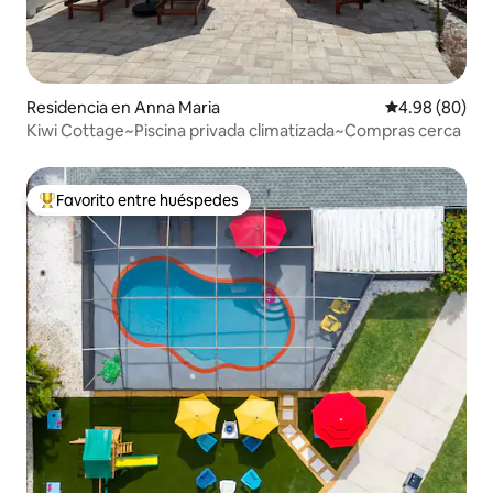
Residencia en Anna Maria
Calificación p
4.98 (80)
Kiwi Cottage~Piscina privada climatizada~Compras cerca
Favorito entre huéspedes
De los mejores en Favorito entre huéspedes