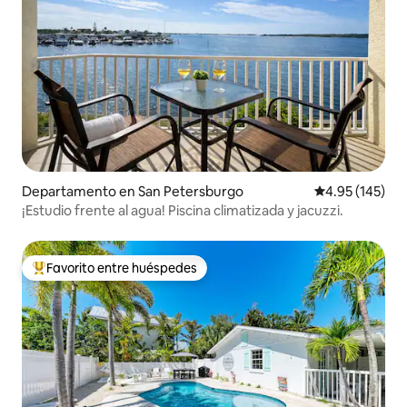
Departamento en San Petersburgo
Calificación p
4.95 (145)
¡Estudio frente al agua! Piscina climatizada y jacuzzi.
Favorito entre huéspedes
De los mejores en Favorito entre huéspedes