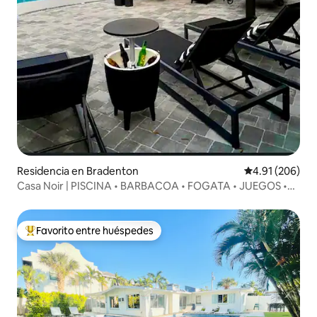
Residencia en Bradenton
Calificación pr
4.91 (206)
Casa Noir | PISCINA • BARBACOA • FOGATA • JUEGOS •
VIBRAS
Favorito entre huéspedes
De los mejores en Favorito entre huéspedes