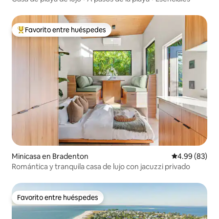
Favorito entre huéspedes
De los mejores en Favorito entre huéspedes
Minicasa en Bradenton
Calificación p
4.99 (83)
Romántica y tranquila casa de lujo con jacuzzi privado
Favorito entre huéspedes
Favorito entre huéspedes