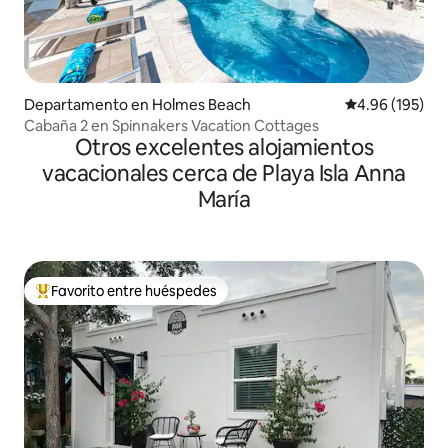
Departamento en Holmes Beach
Calificación pr
4.96 (195)
Cabaña 2 en Spinnakers Vacation Cottages
Otros excelentes alojamientos
vacacionales cerca de Playa Isla Anna
María
Favorito entre huéspedes
De los mejores en Favorito entre huéspedes