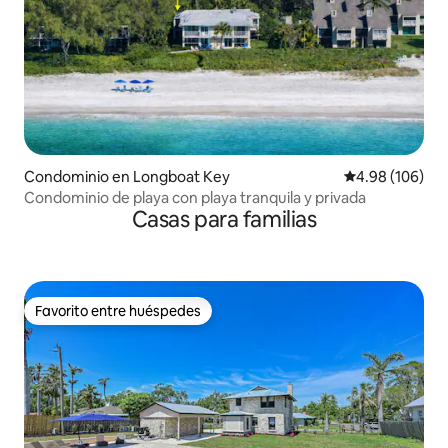
Condominio en Longboat Key
Calificación pr
4.98 (106)
Condominio de playa con playa tranquila y privada
Casas para familias
Favorito entre huéspedes
Favorito entre huéspedes