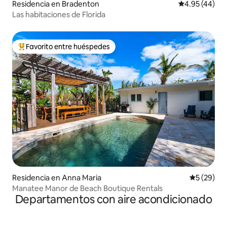
Residencia en Bradenton
Calificación 
4.95 (44)
Las habitaciones de Florida
Favorito entre huéspedes
De los mejores en Favorito entre huéspedes
Residencia en Anna Maria
Calificaci
5 (29)
Manatee Manor de Beach Boutique Rentals
Departamentos con aire acondicionado