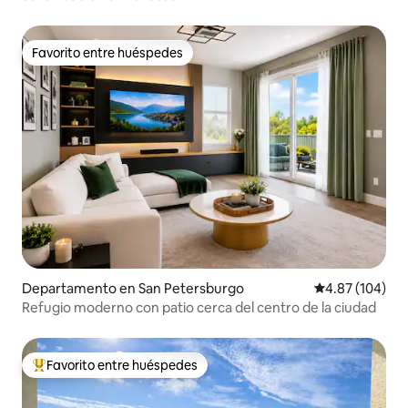
Favorito entre huéspedes
Favorito entre huéspedes
Departamento en San Petersburgo
Calificación pr
4.87 (104)
Refugio moderno con patio cerca del centro de la ciudad
Favorito entre huéspedes
De los mejores en Favorito entre huéspedes