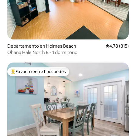
Departamento en Holmes Beach
Calificación p
4.78 (315)
Ohana Hale North B - 1 dormitorio
Favorito entre huéspedes
De los mejores en Favorito entre huéspedes