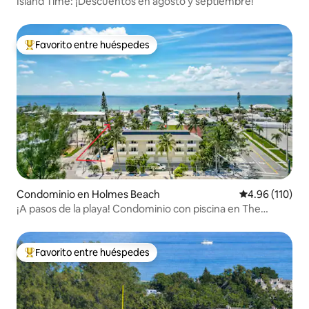
Island Time: ¡Descuentos en agosto y septiembre!
Favorito entre huéspedes
De los mejores en Favorito entre huéspedes
Condominio en Holmes Beach
Calificación p
4.96 (110)
¡A pasos de la playa! Condominio con piscina en The
Terrace
Favorito entre huéspedes
De los mejores en Favorito entre huéspedes