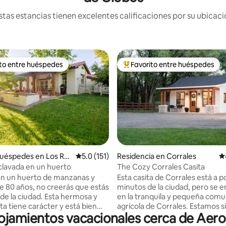
tas estancias tienen excelentes calificaciones por su ubicació
ito entre huéspedes
Favorito entre huéspedes
ejores en Favorito entre huéspedes
De los mejores en Favorito ent
4.95 de 5; 124 evaluaciones
uéspedes en Los Ra
Calificación promedio: 5.0 de 5; 151 evaluac
5.0 (151)
Residencia en Corrales
Ca
 Albuquerque
clavada en un huerto
The Cozy Corrales Casita
n un huerto de manzanas y
Esta casita de Corrales está a 
e 80 años, no creerás que estás
minutos de la ciudad, pero se 
iudad. Esta hermosa y
en la tranquila y pequeña com
ita tiene carácter y está bien
agrícola de Corrales. Estamos s
ojamientos vacacionales cerca de Aero
 (incluso tiene cargador de
en la popular acequia de Corrale
ste entorno rural
fluvial) por la que se puede cam