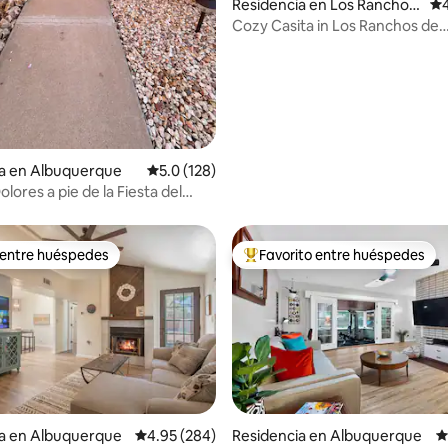
4.96 de 5; 136 evaluaciones
Residencia en Los Ranchos
Ca
de Albuquerque
Cozy Casita in Los Ranchos de
Albuquerque
ia en Albuquerque
Calificación promedio: 5.0 de 5; 128 evaluac
5.0 (128)
lores a pie de la Fiesta del
 entre huéspedes
Favorito entre huéspedes
 entre huéspedes
De los mejores en Favorito ent
4.95 de 5; 148 evaluaciones
ia en Albuquerque
Calificación promedio: 4.95 de 5; 284 evaluac
4.95 (284)
Residencia en Albuquerque
C