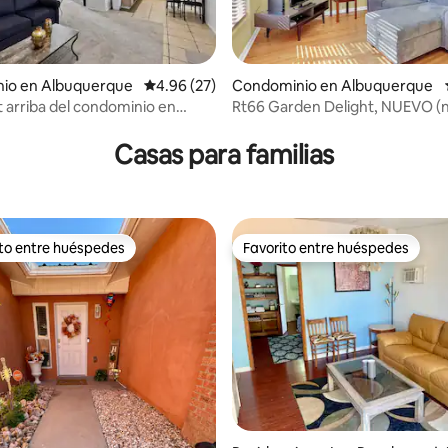
4.96 de 5; 120 evaluaciones
io en Albuquerque
Calificación promedio: 4.96 de 5; 27 evaluac
4.96 (27)
Condominio en Albuquerque
ft arriba del condominio en
Rt66 Garden Delight, NUEVO (
n salida
remodelado) aire acondicionado
Casas para familias
ito entre huéspedes
Favorito entre huéspedes
ejores en Favorito entre huéspedes
Favorito entre huéspedes