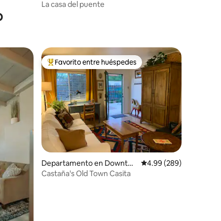
La casa del puente
o
Favorito entre huéspedes
De los mejores en Favorito entre huéspedes
iones
Departamento en Downto
Calificación promedio: 
4.99 (289)
wn Albuquerque
Castaña's Old Town Casita