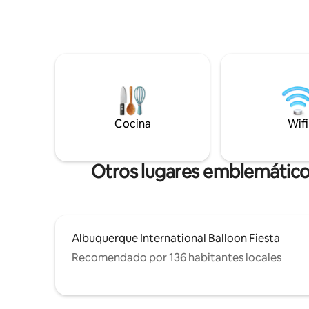
principal cuenta con baño privado y
ofrece priva
puerta rústica en el granero. También
mezclan la
hay espacio de trabajo en la habitación.
encanto y las
La sala de estar tiene varios tragaluces
una chimene
grandes y un televisor inteligente de 55
cálidos di
pulgadas. Cocina comedor con
siéntate deb
electrodomésticos de acero inoxidable
hasta la 
con hermosas encimeras de cuartos
bodega. Compras, casco antiguo, parque
blancos. El porche delantero cubierto y el
de globos 
Cocina
Wifi
patio trasero también tienen un montón
de una so
de asientos para que disfrutes.
Otros lugares emblemático
Albuquerque International Balloon Fiesta
Recomendado por 136 habitantes locales