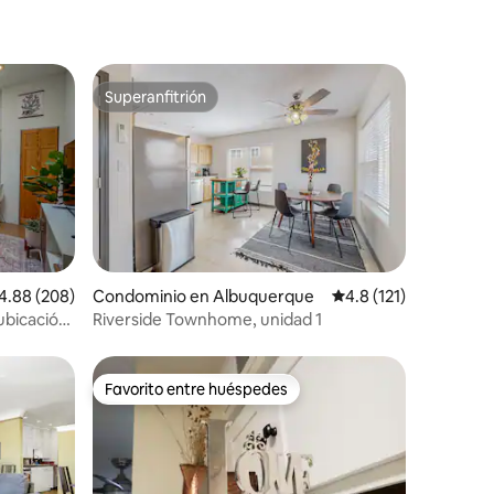
Superanfitrión
re huéspedes
Superanfitrión
iones
lificación promedio: 4.88 de 5; 208 evaluaciones
4.88 (208)
Condominio en Albuquerque
Calificación promedio
4.8 (121)
ubicación
Riverside Townhome, unidad 1
Favorito entre huéspedes
Favorito entre huéspedes