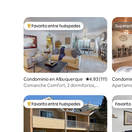
Favorito entre huéspedes
Superanf
De los mejores en Favorito entre huéspedes
Superanf
Condominio en Albuquerque
Calificación promedio: 
4.93 (111)
Condomin
e
Comanche Comfort, 2 dormitorios,
Apartamen
excelente ubicación
privado.
Favorito entre huéspedes
Favorito
De los mejores en Favorito entre huéspedes
Favorito