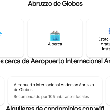
Abruzzo de Globos
cidad y tranquilidad. Aquí se
bicicleta al mercado de agricult
 naturaleza, la agricultura, el
bistrós, bodegas, cervecerías, 
 comodidades. Disfruta de
el bosque y río Río Grande. Nue
a en una noche fría. Los días
casita de 500 pies cuadrados c
sfrutan del patio fresco o
todos los servicios que necesita
ajo de un árbol. Camina
comodidad de tu propia casa 
cena, una cervecería o una
moderna. Vivimos en la casa de 
estamos encantados de ayudar
Estac
a 10 min. Posibilidad de estadía
que necesites. No hay horno/c
Alberca
gratu
la noche. LR STR #615
debido a las normas de Corrale
inst
s cerca de Aeropuerto Internacional 
Aeropuerto Internacional Anderson Abruzzo
de Globos
Recomendado por 106 habitantes locales
Alquileres de condominios con wifi