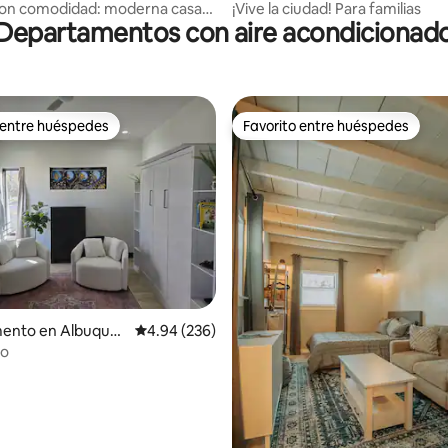
con comodidad: moderna casa
¡Vive la ciudad! Para familias
Departamentos con aire acondicionad
itorios, excelente ubicación
 entre huéspedes
Favorito entre huéspedes
 entre huéspedes
Favorito entre huéspedes
4.93 de 5; 187 evaluaciones
ento en Albuquer
Calificación promedio: 4.94 de 5; 236 evaluac
4.94 (236)
so