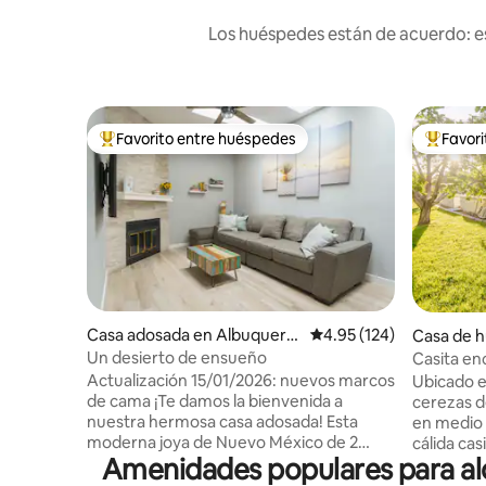
Los huéspedes están de acuerdo: es
Favorito entre huéspedes
Favor
De los mejores en Favorito entre huéspedes
De los m
Casa adosada en Albuquerq
Calificación promedio: 
4.95 (124)
Casa de h
ue
nchos de
Un desierto de ensueño
Casita en
Actualización 15/01/2026: nuevos marcos
Ubicado e
de cama ¡Te damos la bienvenida a
cerezas d
nuestra hermosa casa adosada! Esta
en medio de la c
moderna joya de Nuevo México de 2
cálida cas
Amenidades populares para al
dormitorios y 2 baños tiene dos camas de
equipada,
plataforma tamaño queen. El dormitorio
coche de nivel 2). E