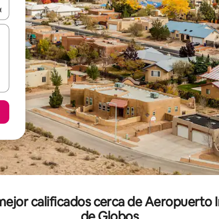
vegar usando las teclas de las flechas hacia arriba y hacia abajo, o b
mejor calificados cerca de Aeropuerto
de Globos