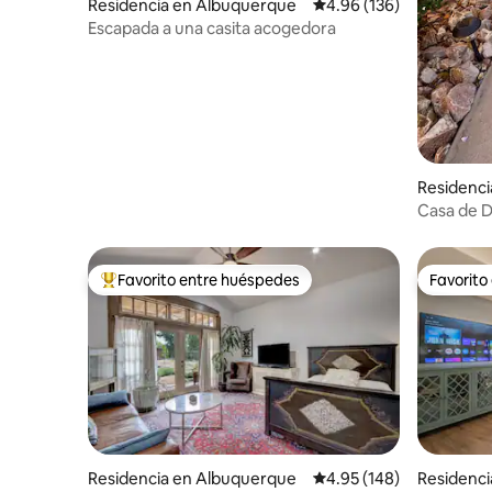
Residencia en Albuquerque
Calificación promedio: 
4.96 (136)
Escapada a una casita acogedora
Residenc
Casa de Do
Globo
Favorito entre huéspedes
Favorito
De los mejores en Favorito entre huéspedes
Favorito
Residencia en Albuquerque
Calificación promedio: 
4.95 (148)
Residenc