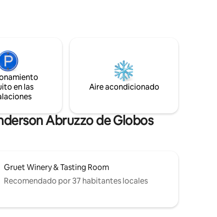
bellamente amueblada, el rincón
ores,
multimedia, el comedor, el área de
tiendas y
oficina y los lujosos dormitorios. Disfruta
stra
de la cocina totalmente equipada y la
uenta con
barbacoa. Cada dormitorio tiene una
s con la
cama tamaño queen. Uno de los
de campo
dormitorios también tiene un sofá cama
al lado y
plegable que se convierte en una cama
te con lo
ionamiento
individual. ¡Ven a descubrir tu nuevo
ocina
ito en las
Aire acondicionado
refugio favorito en Albuquerque!
s.
alaciones
Anderson Abruzzo de Globos
Gruet Winery & Tasting Room
Recomendado por 37 habitantes locales