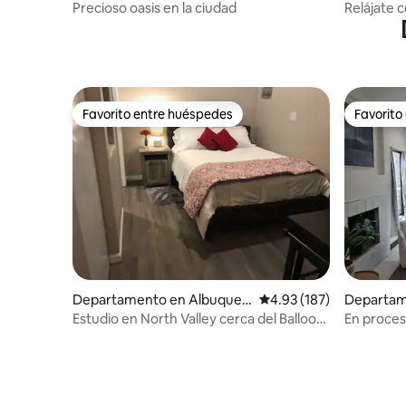
Precioso oasis en la ciudad
Relájate 
de 2 dorm
Favorito entre huéspedes
Favorito
Favorito entre huéspedes
Favorito
Departamento en Albuquer
Calificación promedio: 
4.93 (187)
Departam
que
que
Estudio en North Valley cerca del Balloon
En proce
Fiesta Park