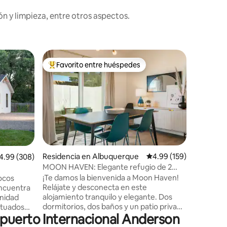
n y limpieza, entre otros aspectos.
Residenc
Favorito entre huéspedes
Favorit
re huéspedes
De los mejores en Favorito entre huéspedes
Favorit
Casita d
escapada
¡Te damos
verdader
México ub
Albuquerque! Junto a 
principal
encantad
techos de
pisos de l
Residencia en Albuquerque
Calificación promedio: 
4.99 (159)
iones
lificación promedio: 4.99 de 5; 308 evaluaciones
4.99 (308)
españole
MOON HAVEN: Elegante refugio de 2
impresio
dormitorios con patio
¡Te damos la bienvenida a Moon Haven!
pocos
sobre la
Relájate y desconecta en este
encuentra
despertarte 
alojamiento tranquilo y elegante. Dos
unidad
caminos 
dormitorios, dos baños y un patio privado
ituados
tierras ru
puerto Internacional Anderson
solo para ti en un barrio céntrico, seguro
s (vía
nuestra c
y arbolado. Disfruta de la sala de estar
inar/ir en
relajarse