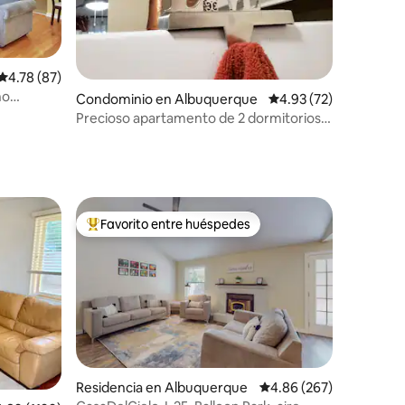
iones
Calificación promedio: 4.78 de 5; 87 evaluaciones
4.78 (87)
no
Condominio en Albuquerque
Calificación promedio:
4.93 (72)
 frío
Precioso apartamento de 2 dormitorios
con aparcamiento gratuito en las
instalaciones.
Favorito entre huéspedes
De los mejores en Favorito entre huéspedes
Residencia en Albuquerque
Calificación promedio: 
4.86 (267)