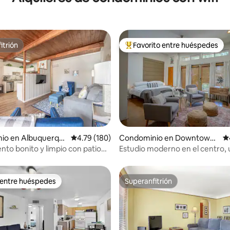
itrión
Favorito entre huéspedes
itrión
De los mejores en Favorito ent
4.93 de 5; 111 evaluaciones
io en Albuquerqu
Calificación promedio: 4.79 de 5; 180 evaluac
4.79 (180)
Condominio en Downtown
Ca
Albuquerque
to bonito y limpio con patio
Estudio moderno en el centro, 
céntrica
 entre huéspedes
Superanfitrión
 entre huéspedes
Superanfitrión