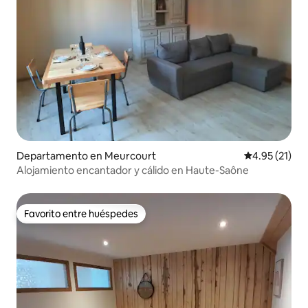
Departamento en Meurcourt
Calificación 
4.95 (21)
Alojamiento encantador y cálido en Haute-Saône
Favorito entre huéspedes
Favorito entre huéspedes