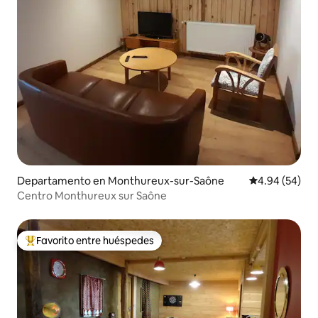
Departamento en Monthureux-sur-Saône
Calificación p
4.94 (54)
Centro Monthureux sur Saône
Favorito entre huéspedes
De los mejores en Favorito entre huéspedes