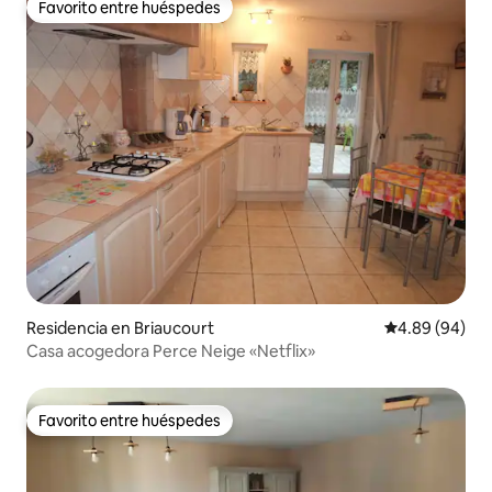
Favorito entre huéspedes
Favorito entre huéspedes
Residencia en Briaucourt
Calificación p
4.89 (94)
Casa acogedora Perce Neige «Netflix»
Favorito entre huéspedes
Favorito entre huéspedes