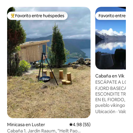
Favorito entre huéspedes
Favorito entre h
De los mejores en Favorito entre huéspedes
Favorito entre h
Cabaña en Vik
ESCÁPATE A LOS 
ROMÁNTICO SOG
FJORD BASECAMP 
ESCONDITE TRAN
EN EL FIORDO, a 1
pueblo vikingo de
en el corazón de l
Ubicación
·
Valor
·
ubicación céntric
un día. Vik está en la Lista del Patrimonio
Minicasa en Luster
Calificación promedio: 4.98 de 
4.98 (55)
Mundial (UNESCO
Cabaña 1. Jardín Raaum, "Heilt Pao