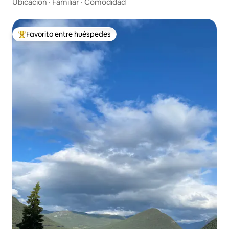
Ubicación
·
Familiar
·
Comodidad
Favorito entre huéspedes
De los mejores en Favorito entre huéspedes