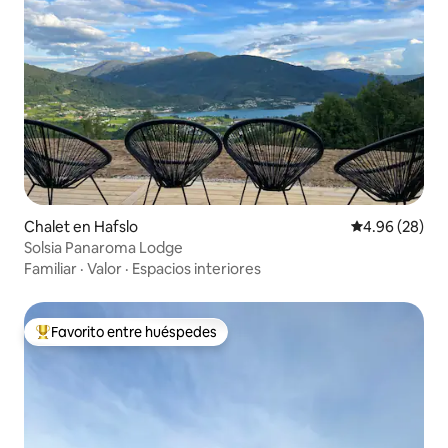
Chalet en Hafslo
Calificación p
4.96 (28)
Solsia Panaroma Lodge
Familiar
·
Valor
·
Espacios interiores
Favorito entre huéspedes
De los mejores en Favorito entre huéspedes