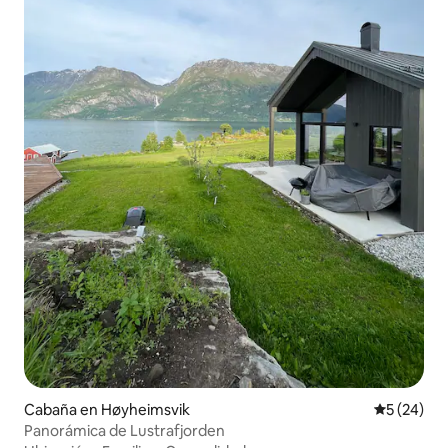
Cabaña en Høyheimsvik
Calificaci
5 (24)
Panorámica de Lustrafjorden