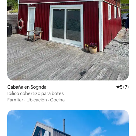
Cabaña en Sogndal
Calificac
5 (7)
Idílico cobertizo para botes
Familiar
·
Ubicación
·
Cocina