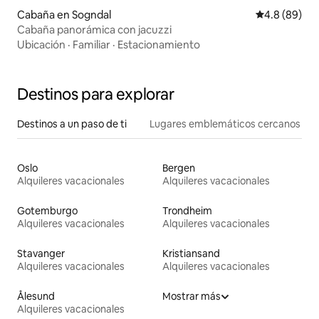
Cabaña en Sogndal
Calificación
4.8 (89)
Cabaña panorámica con jacuzzi
Ubicación
·
Familiar
·
Estacionamiento
Destinos para explorar
Destinos a un paso de ti
Lugares emblemáticos cercanos
Oslo
Bergen
Alquileres vacacionales
Alquileres vacacionales
Gotemburgo
Trondheim
Alquileres vacacionales
Alquileres vacacionales
Stavanger
Kristiansand
Alquileres vacacionales
Alquileres vacacionales
Ålesund
Mostrar más
Alquileres vacacionales