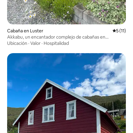
Cabaña en Luster
Calificaci
5 (11)
Akkabu, un encantador complejo de cabañas en
Høyheimsvik.
Ubicación
·
Valor
·
Hospitalidad