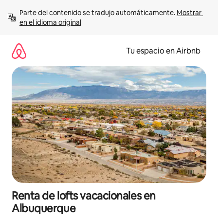
Ir
Parte del contenido se tradujo automáticamente. 
Mostrar 
al
en el idioma original
contenido
Tu espacio en Airbnb
Renta de lofts vacacionales en
Albuquerque