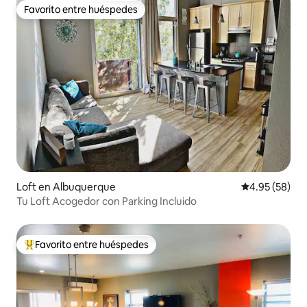
Favorito entre huéspedes
Favorito entre huéspedes
Loft en Albuquerque
Calificación p
4.95 (58)
Tu Loft Acogedor con Parking Incluido
Favorito entre huéspedes
De los mejores en Favorito entre huéspedes