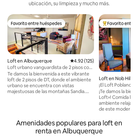
ubicación, su limpieza y mucho más.
Favorito entre huéspedes
Favorito entre
Favorito entre huéspedes
De los mejores en
Loft en Albuquerque
Calificación promedio: 4.92 de 5
4.92 (125)
Loft urbano vanguardista de 2 pisos con
DT Energy
Te damos la bienvenida a este vibrante
Loft en Nob Hill
loft de 2 pisos de DT, donde el ambiente
¡El Loft Poblano, 
urbano se encuentra con vistas
bienestar!
majestuosas de las montañas Sandia.
¡Te damos la bien
Ubicado en una ubicación privilegiada en
Loft»! Comida loca
DT Albuquerque, sumérgete en la
ambiente relajado
dinámica vida de la ciudad justo al salir de
de este moderno l
la puerta de entrada. Este moderno
histórico barrio de
refugio irradia nerviosismo urbano y
concepto de vida a
Amenidades populares para loft en
estilo ecléctico. Captura la esencia de la
secadora en la uni
renta en Albuquerque
vida urbana mientras te retiras a un
elementos esencia