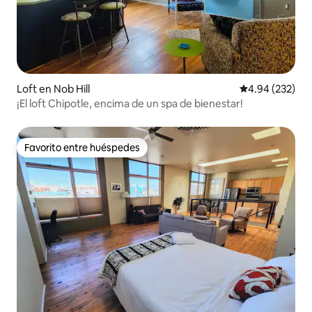
Loft en Nob Hill
Calificación pr
4.94 (232)
¡El loft Chipotle, encima de un spa de bienestar!
Favorito entre huéspedes
Favorito entre huéspedes