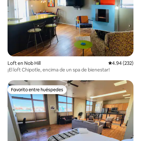
Loft en Nob Hill
Calificación pr
4.94 (232)
¡El loft Chipotle, encima de un spa de bienestar!
Favorito entre huéspedes
Favorito entre huéspedes