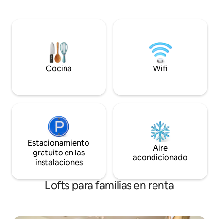
santuario sereno. La fusión única de
para tu comodidad
conveniencia, energía y tranquilidad.
visitas nuestra ci
Puedes contar con nosotros. Estancia
nuestra rica cultur
totalmente abastecida sin
para negocios o placer. Ade
preocupaciones. ¡Ven a ver lo que DT
huéspedes disfrut
ABQ tiene que ofrecerte!
especiales en serv
bienestar que pued
bajar las escalera
Cocina
Wifi
en el alojamiento *
Estacionamiento
Aire
gratuito en las
acondicionado
instalaciones
Lofts para familias en renta