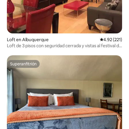
Loft en Albuquerque
Calificación p
4.92 (221)
Loft de 3 pisos con seguridad cerrada y vistas al festival de
globos
Superanfitrión
Superanfitrión