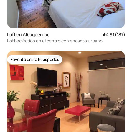
Loft en Albuquerque
Calificación p
4.91 (187)
Loft ecléctico en el centro con encanto urbano
Favorito entre huéspedes
Favorito entre huéspedes