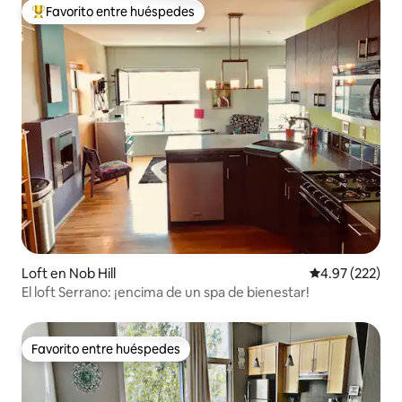
Favorito entre huéspedes
De los mejores en Favorito entre huéspedes
Loft en Nob Hill
Calificación pr
4.97 (222)
El loft Serrano: ¡encima de un spa de bienestar!
Favorito entre huéspedes
Favorito entre huéspedes