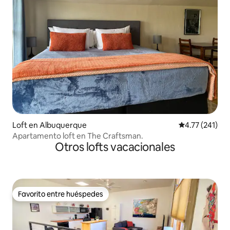
Loft en Albuquerque
Calificación p
4.77 (241)
Apartamento loft en The Craftsman.
Otros lofts vacacionales
Favorito entre huéspedes
Favorito entre huéspedes