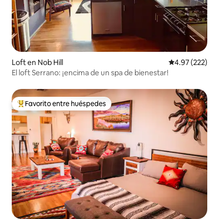
Loft en Nob Hill
Calificación pr
4.97 (222)
El loft Serrano: ¡encima de un spa de bienestar!
Favorito entre huéspedes
De los mejores en Favorito entre huéspedes