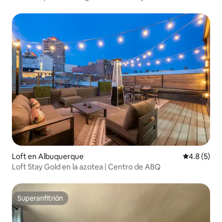
globos
Loft en Albuquerque
Calificació
4.8 (5)
Loft Stay Gold en la azotea | Centro de ABQ
Superanfitrión
Superanfitrión