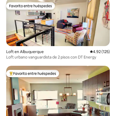
Favorito entre huéspedes
Favorito entre huéspedes
Loft en Albuquerque
Calificación p
4.92 (125)
Loft urbano vanguardista de 2 pisos con DT Energy
Favorito entre huéspedes
De los mejores en Favorito entre huéspedes