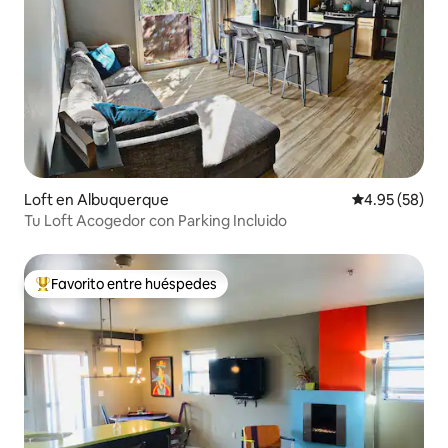
Loft en Albuquerque
Calificación p
4.95 (58)
Tu Loft Acogedor con Parking Incluido
Favorito entre huéspedes
De los mejores en Favorito entre huéspedes