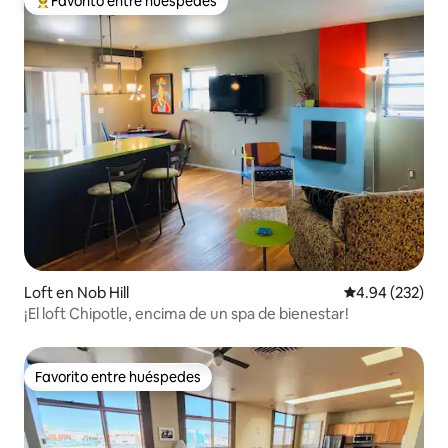
Favorito entre huéspedes
De los mejores en Favorito entre huéspedes
Loft en Nob Hill
Calificación pr
4.94 (232)
¡El loft Chipotle, encima de un spa de bienestar!
Favorito entre huéspedes
Favorito entre huéspedes