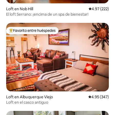
Loft en Nob Hill
Calificación pr
4.97 (222)
El loft Serrano: ¡encima de un spa de bienestar!
Favorito entre huéspedes
De los mejores en Favorito entre huéspedes
Loft en Albuquerque Viejo
Calificación pr
4.95 (347)
Loft en el casco antiguo