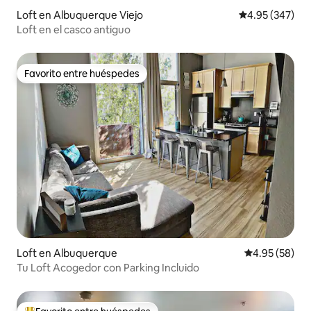
Loft en Albuquerque Viejo
Calificación pr
4.95 (347)
Loft en el casco antiguo
Favorito entre huéspedes
Favorito entre huéspedes
Loft en Albuquerque
Calificación p
4.95 (58)
Tu Loft Acogedor con Parking Incluido