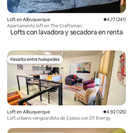
Loft en Albuquerque
Calificación p
4.77 (241)
Apartamento loft en The Craftsman.
Lofts con lavadora y secadora en renta
Favorito entre huéspedes
Favorito entre huéspedes
Loft en Albuquerque
Calificación p
4.92 (125)
Loft urbano vanguardista de 2 pisos con DT Energy