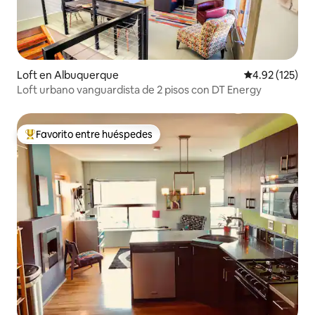
Loft en Albuquerque
Calificación p
4.92 (125)
Loft urbano vanguardista de 2 pisos con DT Energy
Favorito entre huéspedes
De los mejores en Favorito entre huéspedes