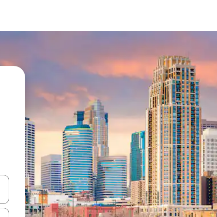
vegar usando las teclas de las flechas hacia arriba y hacia abajo, o b