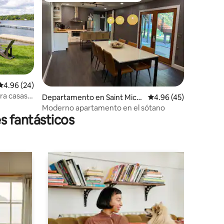
iones
Calificación promedio: 4.96 de 5; 24 evaluaciones
4.96 (24)
ra casas
Departamento en Saint Mich
Calificación promedio:
4.96 (45)
ael
Moderno apartamento en el sótano
s fantásticos