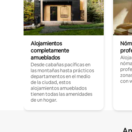
Alojamientos
Nóma
completamente
profe
amueblados
Aloj
nómad
Desde cabañas pacíficas en
profe
las montañas hasta prácticos
zonas
departamentos en el medio
con w
de la ciudad, estos
alojamientos amueblados
tienen todas las amenidades
de un hogar.
Am