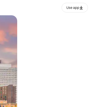
Use app
ien tocando y deslizando la pantalla.