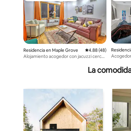
Residenci
Residencia en Maple Grove
Calificación promedio:
4.88 (48)
Acogedora
Alojamiento acogedor con jacuzzi cerca
king y pat
de senderos
La comodidad