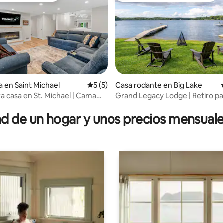
a en Saint Michael
Calificación promedio: 5 de 5; 5 evaluac
5 (5)
Casa rodante en Big Lake
 4.88 de 5; 48 evaluaciones
 casa en St. Michael | Cama
Grand Legacy Lodge | Retiro pa
io
rodantes frente al lago
 de un hogar y unos precios mensuale