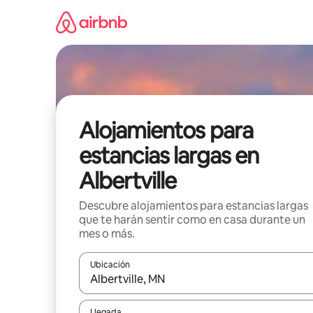
Ir
al
contenido
Alojamientos para
estancias largas en
Albertville
Descubre alojamientos para estancias largas
que te harán sentir como en casa durante un
mes o más.
Ubicación
Cuando los resultados estén disponibles, podrás na
Llegada