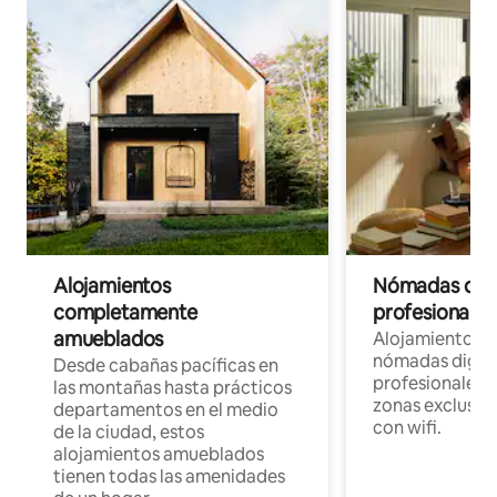
Alojamientos
Nómadas digit
completamente
profesionales 
amueblados
Alojamientos 
nómadas digita
Desde cabañas pacíficas en
profesionales d
las montañas hasta prácticos
zonas exclusiva
departamentos en el medio
con wifi.
de la ciudad, estos
alojamientos amueblados
tienen todas las amenidades