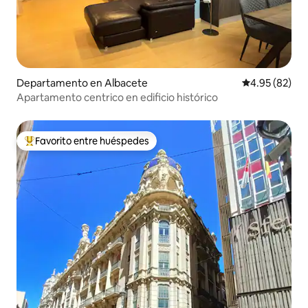
Departamento en Albacete
Calificación p
4.95 (82)
Apartamento centrico en edificio histórico
Favorito entre huéspedes
De los mejores en Favorito entre huéspedes