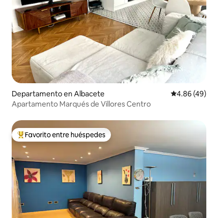
Departamento en Albacete
Calificación p
4.86 (49)
Apartamento Marqués de Villores Centro
Favorito entre huéspedes
De los mejores en Favorito entre huéspedes