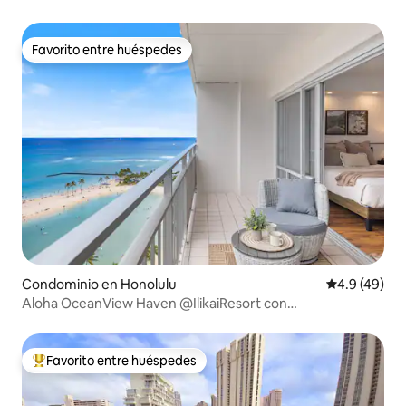
al mar
Favorito entre huéspedes
Favorito entre huéspedes
Condominio en Honolulu
Calificación
4.9 (49)
Aloha OceanView Haven @IlikaiResort con
estacionamiento
Favorito entre huéspedes
De los mejores en Favorito entre huéspedes