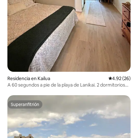
Residencia en Kailua
Calificación p
4.92 (26)
A 60 segundos a pie de la playa de Lanikai. 2 dormitorios
con aire acondicionado.
Superanfitrión
Superanfitrión