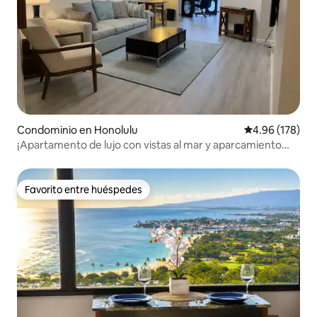
Condominio en Honolulu
Calificación pr
4.96 (178)
¡Apartamento de lujo con vistas al mar y aparcamiento
GRATUITO!
Favorito entre huéspedes
Favorito entre huéspedes