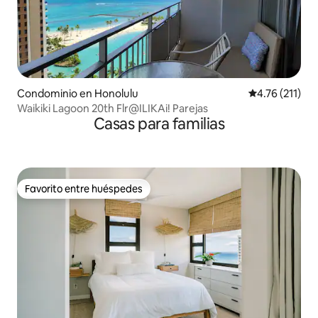
Condominio en Honolulu
Calificación p
4.76 (211)
Waikiki Lagoon 20th Flr@ILIKAi! Parejas
Casas para familias
Favorito entre huéspedes
Favorito entre huéspedes