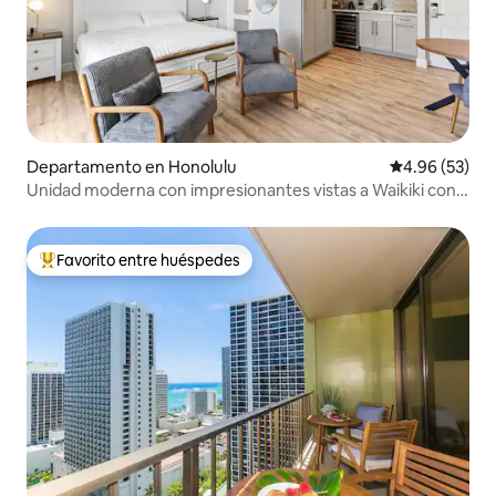
Departamento en Honolulu
Calificación p
4.96 (53)
Unidad moderna con impresionantes vistas a Waikiki con
Lanai
Favorito entre huéspedes
De los mejores en Favorito entre huéspedes