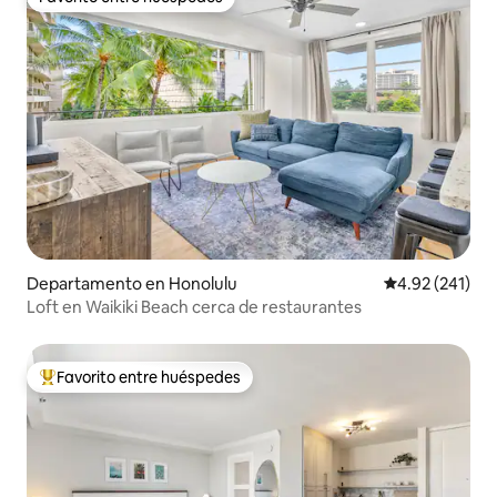
Favorito entre huéspedes
Departamento en Honolulu
Calificación p
4.92 (241)
Loft en Waikiki Beach cerca de restaurantes
Favorito entre huéspedes
De los mejores en Favorito entre huéspedes