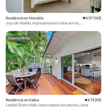
Residencia en Honolulu
Calificación p
4.97 (143)
Joya de Waikiki, impresionantes vistas al mar,
aparcamiento incluido
Superanfitrión
Superanfitrión
Residencia en Kailua
Calificación 
4.73 (93)
Lanikai Ohana Hale: casa tropical con piscina, Lanai