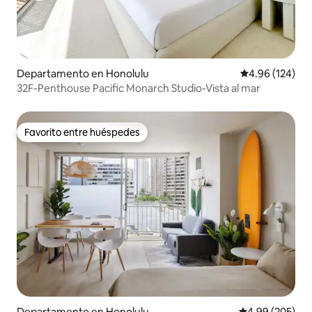
Departamento en Honolulu
Calificación pr
4.96 (124)
32F-Penthouse Pacific Monarch Studio-Vista al mar
Favorito entre huéspedes
Favorito entre huéspedes
Departamento en Honolulu
Calificación pr
4.99 (205)