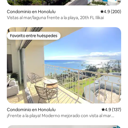
Condominio en Honolulu
Calificación p
4.9 (200)
Vistas al mar/laguna frente a la playa, 20th FL Ilikai
Favorito entre huéspedes
Favorito entre huéspedes
Condominio en Honolulu
Calificación 
4.9 (137)
¡Frente a la playa! Moderno mejorado con vista al mar
(WS1116)