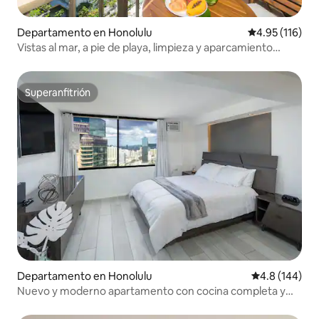
Departamento en Honolulu
Calificación p
4.95 (116)
Vistas al mar, a pie de playa, limpieza y aparcamiento
gratis, cocina
Superanfitrión
Superanfitrión
Departamento en Honolulu
Calificación 
4.8 (144)
Nuevo y moderno apartamento con cocina completa y
vistas Waikiki