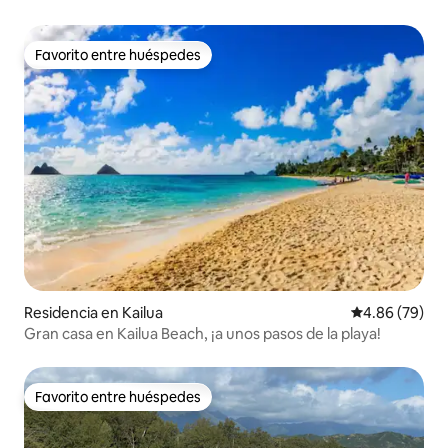
Favorito entre huéspedes
Favorito entre huéspedes
Residencia en Kailua
Calificación p
4.86 (79)
Gran casa en Kailua Beach, ¡a unos pasos de la playa!
Favorito entre huéspedes
Favorito entre huéspedes