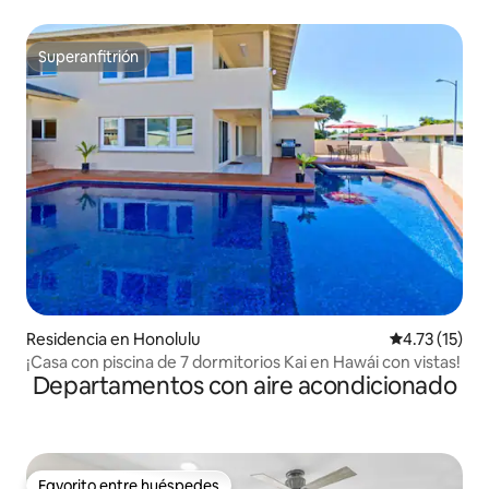
Superanfitrión
Superanfitrión
Residencia en Honolulu
Calificación 
4.73 (15)
¡Casa con piscina de 7 dormitorios Kai en Hawái con vistas!
Departamentos con aire acondicionado
Favorito entre huéspedes