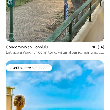
Condominio en Honolulu
Calificaci
5 (14)
Entrada a Waikiki, 1 dormitorio, vistas al paseo marítimo de
AlaWai
Favorito entre huéspedes
Favorito entre huéspedes