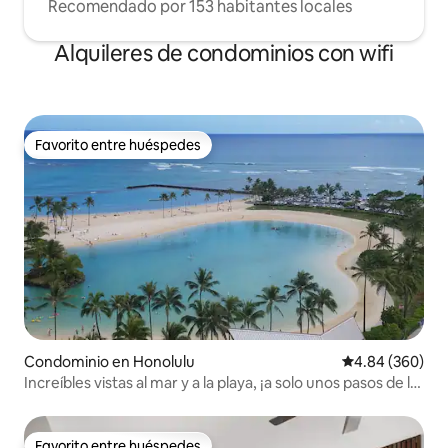
Recomendado por 153 habitantes locales
Alquileres de condominios con wifi
Favorito entre huéspedes
Favorito entre huéspedes
Condominio en Honolulu
Calificación pr
4.84 (360)
Increíbles vistas al mar y a la playa, ¡a solo unos pasos de la
playa!
Favorito entre huéspedes