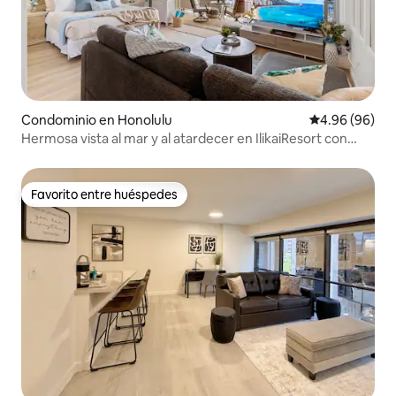
Condominio en Honolulu
Calificación p
4.96 (96)
Hermosa vista al mar y al atardecer en IlikaiResort con
estacionamiento
Favorito entre huéspedes
Favorito entre huéspedes