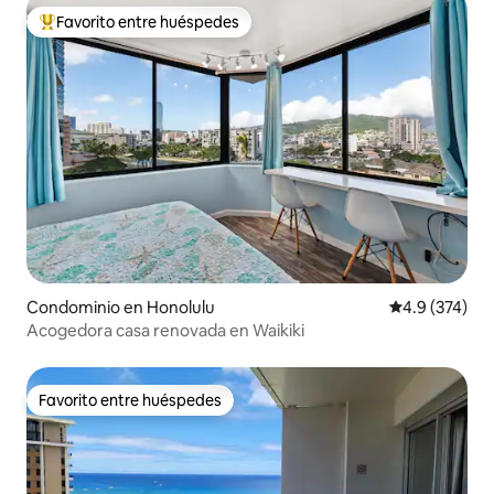
Favorito entre huéspedes
De los mejores en Favorito entre huéspedes
Condominio en Honolulu
Calificación 
4.9 (374)
Acogedora casa renovada en Waikiki
Favorito entre huéspedes
Favorito entre huéspedes