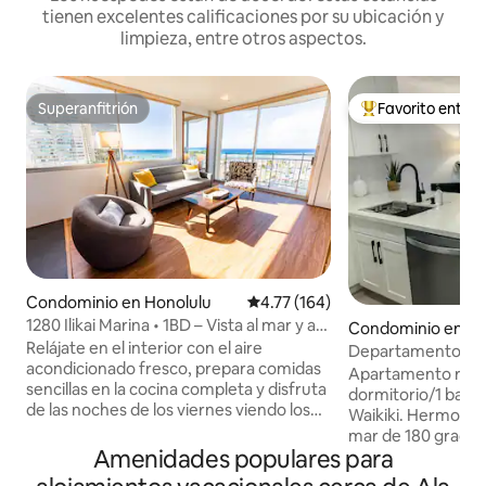
tienen excelentes calificaciones por su ubicación y
limpieza, entre otros aspectos.
Superanfitrión
Favorito entre
Superanfitrión
De los mejores en
Condominio en Honolulu
Calificación promedio: 4.77 de 5
4.77 (164)
1280 Ilikai Marina • 1BD – Vista al mar y a
Condominio en Ho
los fuegos artificiales
Relájate en el interior con el aire
Departamento de 
acondicionado fresco, prepara comidas
último piso de Waik
Apartamento reno
sencillas en la cocina completa y disfruta
mar/fuegos artific
dormitorio/1 baño 
de las noches de los viernes viendo los
Waikiki. Hermosas 
fuegos artificiales de Hilton
mar de 180 grados
directamente desde el alojamiento, un
Amenidades populares para
el balcón de Juliet
extra especial para tu escapada a la isla.
artificiales del vie