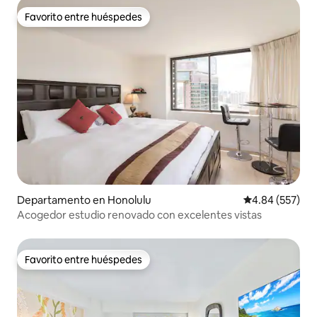
Favorito entre huéspedes
Favorito entre huéspedes
Departamento en Honolulu
Calificación pr
4.84 (557)
Acogedor estudio renovado con excelentes vistas
Favorito entre huéspedes
Favorito entre huéspedes