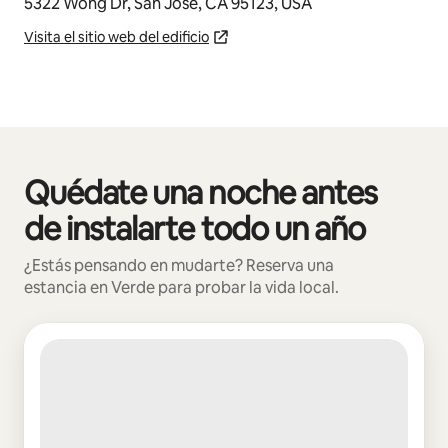
5322 Wong Dr, San Jose, CA 95123, USA
Visita el sitio web del edificio
Quédate una noche antes
Mostrando 0 de 0 elementos
de instalarte todo un año
¿Estás pensando en mudarte? Reserva una
estancia en Verde para probar la vida local.