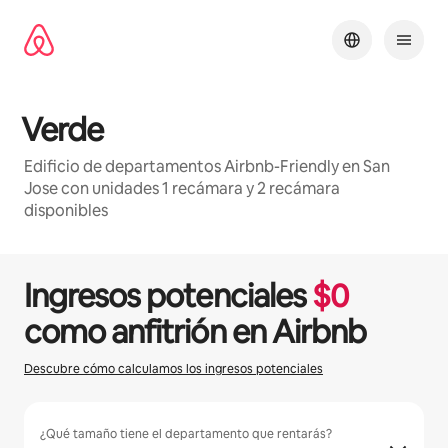
Ir
al
contenido
Verde
Edificio de departamentos Airbnb-Friendly en San
Jose con unidades 1 recámara y 2 recámara
disponibles
1 / 14
Mostrando 0 de 0 elementos
Ingresos potenciales
$
0
como anfitrión en Airbnb
Descubre cómo calculamos los ingresos potenciales
¿Qué tamaño tiene el departamento que rentarás?