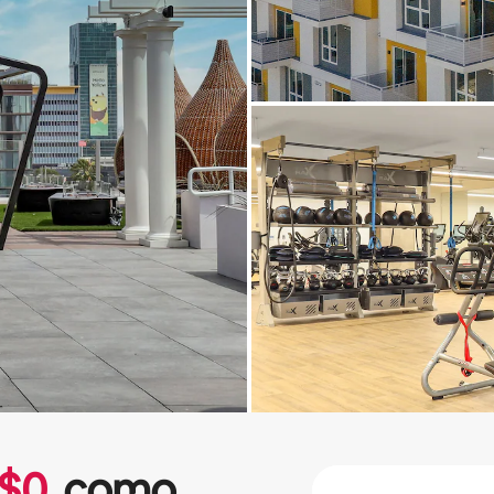
$
0
como