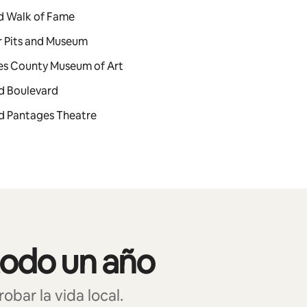
od Walk of Fame
ar Pits and Museum
les County Museum of Art
od Boulevard
od Pantages Theatre
todo un año
bar la vida local.