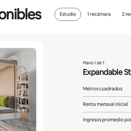
onibles
Estudio
1 recámara
2 r
Plano 1 de 1
Expandable St
Metros cuadrados
Renta mensual inicial
Ingresos promedio po