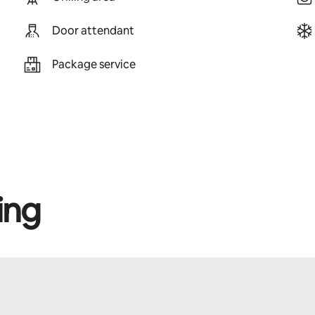
Door attendant
Package service
ing