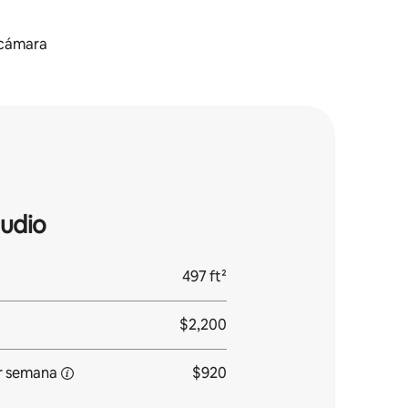
ecámara
udio
497 ft²
$2,200
r
semana
$920