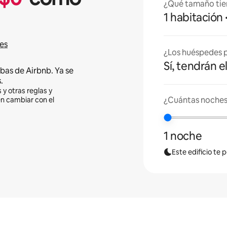
¿Qué tamaño tie
1 habitación
es
¿Los huéspedes p
Sí, tendrán e
bas de Airbnb. Ya se
.
 y otras reglas y
¿Cuántas noches
en cambiar con el
1 noche
Este edificio te