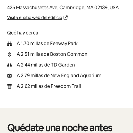
425 Massachusetts Ave, Cambridge, MA 02139, USA
Visita el sitio web del edificio
Qué hay cerca
A 1.70 millas de Fenway Park
A 2.51 millas de Boston Common
A 2.44 millas de TD Garden
A 2.79 millas de New England Aquarium
A 2.62 millas de Freedom Trail
Quédate una noche antes
Mostrando 0 de 0 elementos