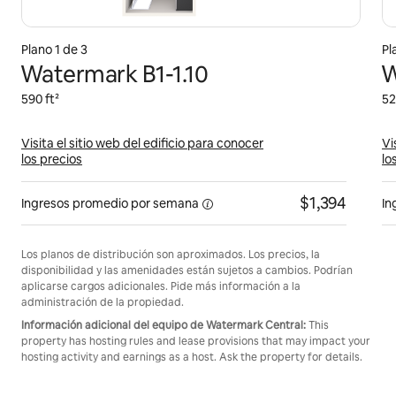
Plano 1 de 3
Pl
Watermark B1-1.10
W
590 ft²
52
Visita el sitio web del edificio para conocer
Vi
los precios
lo
$1,394
Ingresos promedio por
semana
In
Los planos de distribución son aproximados. Los precios, la
disponibilidad y las amenidades están sujetos a cambios. Podrían
aplicarse cargos adicionales. Pide más información a la
administración de la propiedad.
Información adicional del equipo de Watermark Central:
This
property has hosting rules and lease provisions that may impact your
hosting activity and earnings as a host. Ask the property for details.