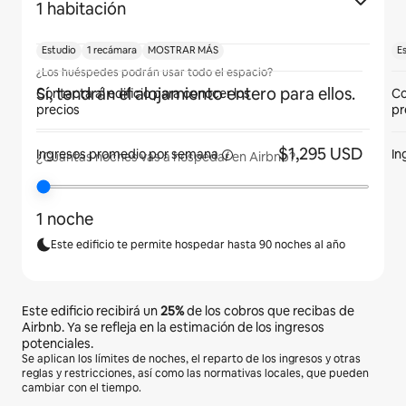
1 habitación
Estudio
1 recámara
MOSTRAR MÁS
E
¿Los huéspedes podrán usar todo el espacio?
Sí, tendrán el alojamiento entero para ellos.
Contacta al edificio para conocer los
Co
precios
pr
$1,295 USD
Ingresos promedio por
semana
In
¿Cuántas noches vas a hospedar en Airbnb?
1 noche
Este edificio te permite hospedar hasta 90 noches al año
Este edificio recibirá un
25%
de los cobros que recibas de
Airbnb. Ya se refleja en la estimación de los ingresos
potenciales.
Se aplican los límites de noches, el reparto de los ingresos y otras
reglas y restricciones, así como las normativas locales, que pueden
cambiar con el tiempo.