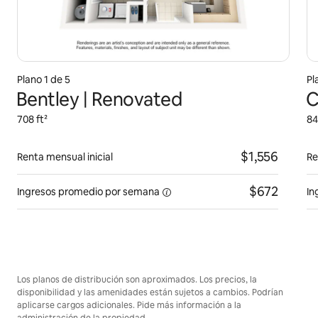
Plano 1 de 5
Pl
Bentley | Renovated
C
708 ft²
84
$1,556
Renta mensual inicial
Re
$672
Ingresos promedio por
semana
In
Los planos de distribución son aproximados. Los precios, la
disponibilidad y las amenidades están sujetos a cambios. Podrían
aplicarse cargos adicionales. Pide más información a la