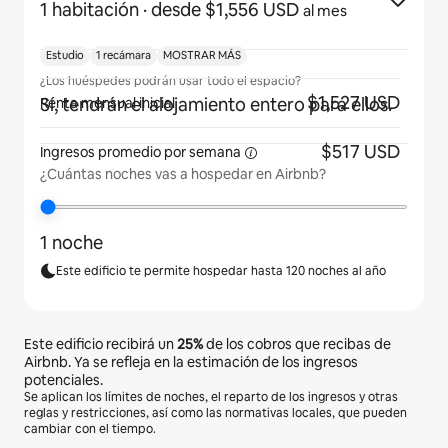
1 habitación
· desde $1,556 USD
al mes
Estudio
1 recámara
MOSTRAR MÁS
¿Los huéspedes podrán usar todo el espacio?
$1,527 USD
Sí, tendrán el alojamiento entero para ellos.
Renta mensual inicial
$517 USD
Ingresos promedio por
semana
¿Cuántas noches vas a hospedar en Airbnb?
1 noche
Este edificio te permite hospedar hasta 120 noches al año
Este edificio recibirá un
25%
de los cobros que recibas de
Airbnb. Ya se refleja en la estimación de los ingresos
potenciales.
Se aplican los límites de noches, el reparto de los ingresos y otras
reglas y restricciones, así como las normativas locales, que pueden
cambiar con el tiempo.